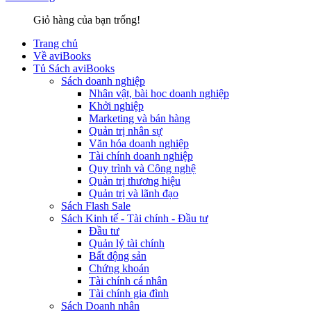
Giỏ hàng của bạn trống!
Trang chủ
Về aviBooks
Tủ Sách aviBooks
Sách doanh nghiệp
Nhân vật, bài học doanh nghiệp
Khởi nghiệp
Marketing và bán hàng
Quản trị nhân sự
Văn hóa doanh nghiệp
Tài chính doanh nghiệp
Quy trình và Công nghệ
Quản trị thương hiệu
Quản trị và lãnh đạo
Sách Flash Sale
Sách Kinh tế - Tài chính - Đầu tư
Đầu tư
Quản lý tài chính
Bất động sản
Chứng khoán
Tài chính cá nhân
Tài chính gia đình
Sách Doanh nhân