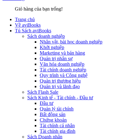
Giỏ hàng của bạn trống!
Trang chủ
Về aviBooks
Tủ Sách aviBooks
Sách doanh nghiệp
Nhân vật, bài học doanh nghiệp
Khởi nghiệp
Marketing và bán hàng
Quản trị nhân sự
Văn hóa doanh nghiệp
Tài chính doanh nghiệp
Quy trình và Công nghệ
Quản trị thương hiệu
Quản trị và lãnh đạo
Sách Flash Sale
Sách Kinh tế - Tài chính - Đầu tư
Đầu tư
Quản lý tài chính
Bất động sản
Chứng khoán
Tài chính cá nhân
Tài chính gia đình
Sách Doanh nhân