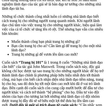
nghiệm lãnh đạo của tác giả sẽ là bàn đạp tư tưởng cho những nhà
lãnh đạo tài ba.
Những tổ chức thành công nhất luôn có những nhà lãnh đạo biết
cách trang bị cho những người xung quanh mình. Khi người lãnh
đạo chú tâm vào việc trang bị cho những người khác, hiệu quả làm
việc của cả tổ chức sẽ tăng lên rõ rệt. Thế nhưng bạn vẫn còn nhiều
băn khoăn:
Muốn thành công bạn phải trang bị những gì?
Bạn cần trang bị cho ai? Cần làm gì để trang bị cho một nhà
lãnh đạo?
Trang bị những gì để vươn lên tầm cao mới?
Cuốn sách
“Trang bị 101”
là 1 trong 8 cuốn “Những nhà lãnh đạo
cần biết” của tác giả John Maxwell. Trong cuốn sách này, độc giả
không chỉ học được tại sao trang bị cho những người khác để họ trở
thành lãnh đạo chính là phương pháp hữu hiệu nhất đưa tới thành
công, mà bạn còn biết cách nhận diện nhà lãnh đạo tiềm năng, trang
bị cho họ, sau đó đưa họ tới một tầm cao mới khi đã ở vai trò lãnh
đạo. Bên cạnh đó cuốn sách còn cung cấp mười bước để đầu tư cho
người khác và cách trở thành “bệ phóng” cho họ. Đầu tư vào đội
nhóm của bạn cho tương lai bởi những nhà lãnh đạo có đội nhóm
được trang bị đầy đủ sẽ sở hữu một lợi thế đưa họ lên tầm cao
mới.
Dưới đây là một số trích đoạn từ cuốn sách:
“Cân nhắc xem