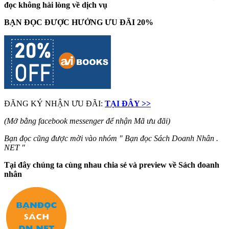
đọc không hài lòng về dịch vụ
BẠN ĐỌC ĐƯỢC HƯỞNG ƯU ĐÃI 20%
ĐĂNG KÝ NHẬN ƯU ĐÃI:
TẠI ĐÂY >>
(Mở bằng facebook messenger để nhận Mã ưu đãi)
Bạn đọc cũng được mời vào nhóm " Bạn đọc Sách Doanh Nhân .
NET "
Tại đây chúng ta cùng nhau chia sẻ và preview về Sách doanh
nhân