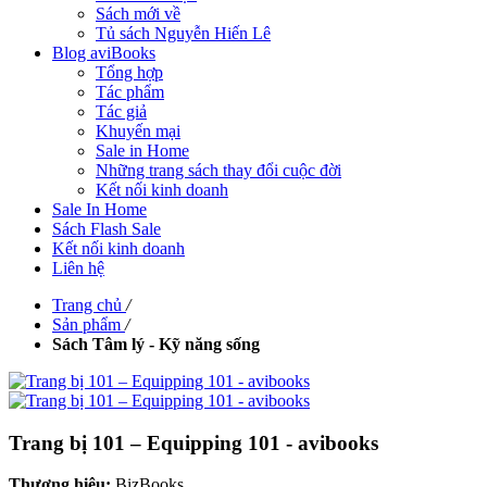
Sách mới về
Tủ sách Nguyễn Hiến Lê
Blog aviBooks
Tổng hợp
Tác phẩm
Tác giả
Khuyến mại
Sale in Home
Những trang sách thay đổi cuộc đời
Kết nối kinh doanh
Sale In Home
Sách Flash Sale
Kết nối kinh doanh
Liên hệ
Trang chủ
/
Sản phẩm
/
Sách Tâm lý - Kỹ năng sống
Trang bị 101 – Equipping 101 - avibooks
Thương hiệu:
BizBooks