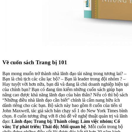
Về cuốn sách Trang bị 101
Bạn mong muốn trở thành nhà lãnh đạo tài năng trong tương lai? –
Bạn là chủ tịch các câu lạc bộ? – Bạn là leader trong đội nhóm ? –
Hay tuyệt vời hơn nữa, bạn đã và đang là chủ doanh nghiệp hiện tại
của chính bạn? Bạn có đang tìm kiếm những cuốn sách giúp bạn
nâng cao được khả năng lãnh đạo của bản thân? Nếu có thì bộ sách
“Những điều nhà lãnh đạo cần biết” chính là cẩm nang hữu ích
dành riêng cho các bạn. Bộ sách này bao gồm 8 cuốn của tiến sĩ
John Maxwell, tác giả sách bán chạy số 1 do New York Times bình
chọn. 8 cuốn tương ứng với 8 chủ đề về nghệ thuật quản trị và lãnh
đạo:
Lãnh đạo; Trang bị; Thành công; Làm việc nhóm; Cố
vấn; Tự phát triển; Thái độ; Mối quan hệ
. Mỗi cuốn trong bộ
chứa đựng những điều cốt lõi được đúc kết từ hơn 30 năm kinh