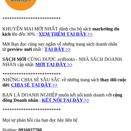
*************************
KHUYẾN MẠI MỚI NHẤT dành cho bộ sách
marketing du
kích
lên đến 30% :
XEM THÊM TẠI ĐÂY >>
Mời Bạn đọc cùng suy ngẫm về những trang sách doanh nhân
từ
preview mới
nhất :
TẠI ĐÂY >>
SÁCH MỚI
CŨNG ĐƯỢC aviBooks - NHÀ SÁCH DOANH
NHÂN cập nhật:
MỚI TẠI ĐÂY >>
*************************
NHỮNG CHIA SẺ SÂU SẮC về những trang sách
thay đổi cuộc
đời
:
CHIA SẺ TẠI ĐÂY >>
BẠN LÀ DOANH NGHIỆP muốn kết nối kinh doanh với
cộng
đồng Doanh nhân
:
KẾT NỐI TẠI ĐÂY >>
*************************
Mọi sự phản hồi của bạn đọc hãy liên hệ
Hotline:
0916037788