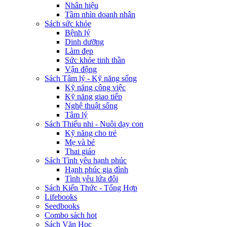
Nhân hiệu
Tầm nhìn doanh nhân
Sách sức khỏe
Bệnh lý
Dinh dưỡng
Làm đẹp
Sức khỏe tinh thần
Vận động
Sách Tâm lý - Kỹ năng sống
Kỹ năng công việc
Kỹ năng giao tiếp
Nghệ thuật sống
Tâm lý
Sách Thiếu nhi - Nuôi dạy con
Kỹ năng cho trẻ
Mẹ và bé
Thai giáo
Sách Tình yêu hạnh phúc
Hạnh phúc gia đình
Tình yêu lứa đôi
Sách Kiến Thức - Tổng Hợp
Lifebooks
Seedbooks
Combo sách hot
Sách Văn Học