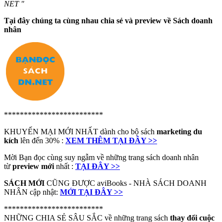
NET "
Tại đây chúng ta cùng nhau chia sẻ và preview về Sách doanh
nhân
*************************
KHUYẾN MẠI MỚI NHẤT dành cho bộ sách
marketing du
kích
lên đến 30% :
XEM THÊM TẠI ĐÂY >>
Mời Bạn đọc cùng suy ngẫm về những trang sách doanh nhân
từ
preview mới
nhất :
TẠI ĐÂY >>
SÁCH MỚI
CŨNG ĐƯỢC aviBooks - NHÀ SÁCH DOANH
NHÂN cập nhật:
MỚI TẠI ĐÂY >>
*************************
NHỮNG CHIA SẺ SÂU SẮC về những trang sách
thay đổi cuộc