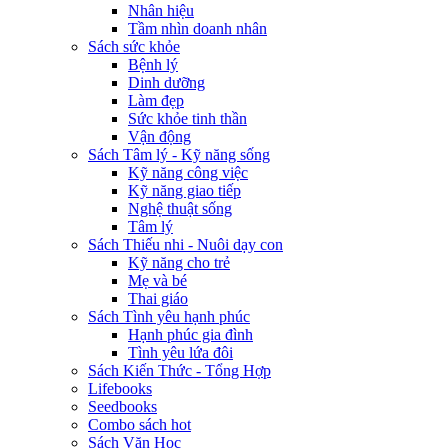
Nhân hiệu
Tầm nhìn doanh nhân
Sách sức khỏe
Bệnh lý
Dinh dưỡng
Làm đẹp
Sức khỏe tinh thần
Vận động
Sách Tâm lý - Kỹ năng sống
Kỹ năng công việc
Kỹ năng giao tiếp
Nghệ thuật sống
Tâm lý
Sách Thiếu nhi - Nuôi dạy con
Kỹ năng cho trẻ
Mẹ và bé
Thai giáo
Sách Tình yêu hạnh phúc
Hạnh phúc gia đình
Tình yêu lứa đôi
Sách Kiến Thức - Tổng Hợp
Lifebooks
Seedbooks
Combo sách hot
Sách Văn Học