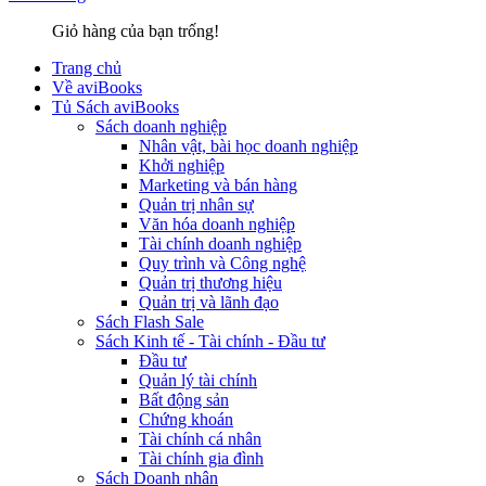
Giỏ hàng của bạn trống!
Trang chủ
Về aviBooks
Tủ Sách aviBooks
Sách doanh nghiệp
Nhân vật, bài học doanh nghiệp
Khởi nghiệp
Marketing và bán hàng
Quản trị nhân sự
Văn hóa doanh nghiệp
Tài chính doanh nghiệp
Quy trình và Công nghệ
Quản trị thương hiệu
Quản trị và lãnh đạo
Sách Flash Sale
Sách Kinh tế - Tài chính - Đầu tư
Đầu tư
Quản lý tài chính
Bất động sản
Chứng khoán
Tài chính cá nhân
Tài chính gia đình
Sách Doanh nhân