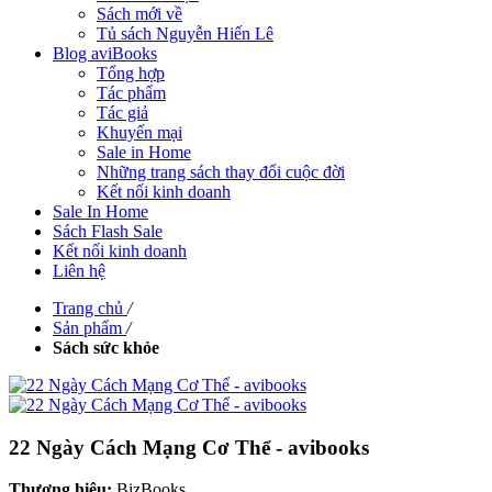
Sách mới về
Tủ sách Nguyễn Hiến Lê
Blog aviBooks
Tổng hợp
Tác phẩm
Tác giả
Khuyến mại
Sale in Home
Những trang sách thay đổi cuộc đời
Kết nối kinh doanh
Sale In Home
Sách Flash Sale
Kết nối kinh doanh
Liên hệ
Trang chủ
/
Sản phẩm
/
Sách sức khỏe
22 Ngày Cách Mạng Cơ Thể - avibooks
Thương hiệu:
BizBooks