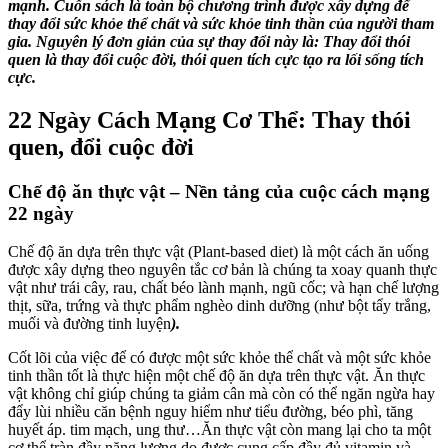
mạnh. Cuốn sách là toàn bộ chương trình được xây dựng để
thay đổi sức khỏe thể chất và sức khỏe tinh thần của người tham
gia. Nguyên lý đơn giản của sự thay đổi này là: Thay đổi thói
quen là thay đổi cuộc đời, thói quen tích cực tạo ra lối sống tích
cực.
22 Ngày Cách Mạng Cơ Thể: Thay thói
quen, đổi cuộc đời
Chế độ ăn thực vật – Nền tảng của cuộc cách mạng
22 ngày
Chế độ ăn dựa trên thực vật (Plant-based diet) là một cách ăn uống
được xây dựng theo nguyên tắc cơ bản là chúng ta xoay quanh thực
vật như trái cây, rau, chất béo lành mạnh, ngũ cốc; và hạn chế lượng
thịt, sữa, trứng và thực phẩm nghèo dinh dưỡng (như bột tẩy trắng,
muối và đường tinh luyện
).
Cốt lõi của việc để có được một sức khỏe thể chất và một sức khỏe
tinh thần tốt là thực hiện một chế độ ăn dựa trên thực vật. Ăn thực
vật không chỉ giúp chúng ta giảm cân mà còn có thể ngăn ngừa hay
đẩy lùi nhiều căn bệnh nguy hiểm như tiểu đường, béo phì, tăng
huyết áp. tim mạch, ung thư…Ăn thực vật còn mang lại cho ta một
cơ thể tràn đầy năng lượng do được cung cấp đầy đủ vitamin và