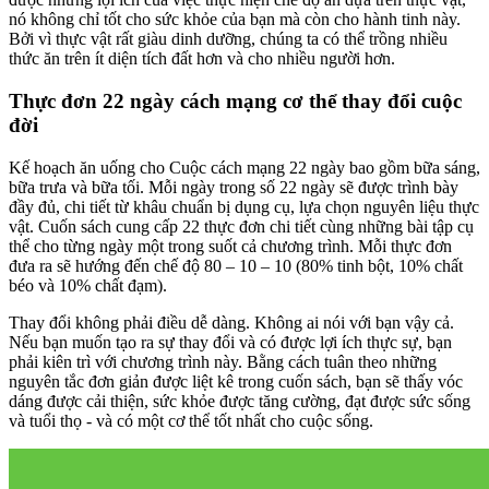
nó không chỉ tốt cho sức khỏe của bạn mà còn cho hành tinh này.
Bởi vì thực vật rất giàu dinh dưỡng, chúng ta có thể trồng nhiều
thức ăn trên ít diện tích đất hơn và cho nhiều người hơn.
Thực đơn 22 ngày cách mạng cơ thể thay đổi cuộc
đời
Kế hoạch ăn uống cho Cuộc cách mạng 22 ngày bao gồm bữa sáng,
bữa trưa và bữa tối. Mỗi ngày trong số 22 ngày sẽ được trình bày
đầy đủ, chi tiết từ khâu chuẩn bị dụng cụ, lựa chọn nguyên liệu thực
vật. Cuốn sách cung cấp 22 thực đơn chi tiết cùng những bài tập cụ
thể cho từng ngày một trong suốt cả chương trình. Mỗi thực đơn
đưa ra sẽ hướng đến chế độ 80 – 10 – 10 (80% tinh bột, 10% chất
béo và 10% chất đạm).
Thay đổi không phải điều dễ dàng. Không ai nói với bạn vậy cả.
Nếu bạn muốn tạo ra sự thay đổi và có được lợi ích thực sự, bạn
phải kiên trì với chương trình này. Bằng cách tuân theo những
nguyên tắc đơn giản được liệt kê trong cuốn sách, bạn sẽ thấy vóc
dáng được cải thiện, sức khỏe được tăng cường, đạt được sức sống
và tuổi thọ - và có một cơ thể tốt nhất cho cuộc sống.