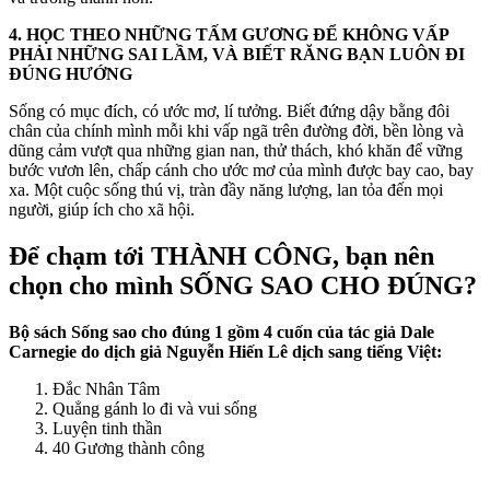
4. HỌC THEO NHỮNG TẤM GƯƠNG ĐỂ KHÔNG VẤP
PHẢI NHỮNG SAI LẦM, VÀ BIẾT RĂNG BẠN LUÔN ĐI
ĐÚNG HƯỚNG
Sống có mục đích, có ước mơ, lí tưởng. Biết đứng dậy bằng đôi
chân của chính mình mỗi khi vấp ngã trên đường đời, bền lòng và
dũng cảm vượt qua những gian nan, thử thách, khó khăn để vững
bước vươn lên, chấp cánh cho ước mơ của mình được bay cao, bay
xa. Một cuộc sống thú vị, tràn đầy năng lượng, lan tỏa đến mọi
người, giúp ích cho xã hội.
Để chạm tới THÀNH CÔNG, bạn nên
chọn cho mình SỐNG SAO CHO ĐÚNG?
Bộ sách Sống sao cho đúng 1 gồm 4 cuốn của tác giả Dale
Carnegie do dịch giả Nguyễn Hiến Lê dịch sang tiếng Việt:
Đắc Nhân Tâm
Quẳng gánh lo đi và vui sống
Luyện tinh thần
40 Gương thành công