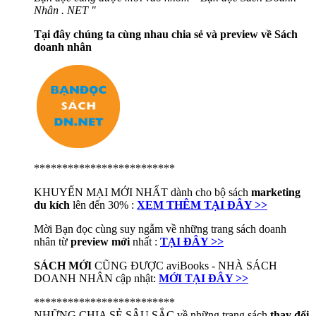
Nhân . NET "
Tại đây chúng ta cùng nhau chia sẻ và preview về Sách
doanh nhân
*************************
KHUYẾN MẠI MỚI NHẤT dành cho bộ sách
marketing
du kích
lên đến 30% :
XEM THÊM TẠI ĐÂY >>
Mời Bạn đọc cùng suy ngẫm về những trang sách doanh
nhân từ
preview mới
nhất :
TẠI ĐÂY >>
SÁCH MỚI
CŨNG ĐƯỢC aviBooks - NHÀ SÁCH
DOANH NHÂN cập nhật:
MỚI TẠI ĐÂY >>
*************************
NHỮNG CHIA SẺ SÂU SẮC về những trang sách
thay đổi