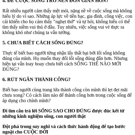
4. ĐỂ CUỘC SỐNG TRỞ NÊN ĐƠN GIẢN HƠN?
Rất nhiều người cảm thấy mệt mỏi, nặng nề về cuộc sống mà không
hiểu lý do vì sao. Những áp lực về tiền bạc, gia đình, công việc, con
cái khiến cho họ cảm thấy "nghẹt thở" và tự hỏi, không hiểu có thể
tìm thấy niềm vui thú ở đâu. Tuy nhiên, việc sống vui vẻ thực ra
không khó như chúng ta vẫn tưởng.
5. CHƯA BIẾT CÁCH SỐNG ĐÚNG?
Thực tế biết bao người từng nhận lấy thất bại bởi lối sống không
đúng của mình. Họ muốn thay đổi lối sống đúng đắn hơn. Nhưng
hiện tại vẫn loay hoay chưa biết cách SỐNG THẾ NÀO MỚI
ĐÚNG?
6. RÚT NGẮN THÀNH CÔNG?
Biết bao người cùng trang lứa thành công còn mình thì lẹt đẹt mãi
chưa xong? Có cách làm nào để thành công hơn trong cuộc sống để
áp dụng cho chính mình?
Đi tìm câu trả lời SỐNG SAO CHO ĐÚNG được đúc kết từ
những kinh nghiệm sống, con người thật
Đột phá trong suy nghĩ và cách thức hành động để tạo bước
ngoặt cho CUỘC ĐỜI