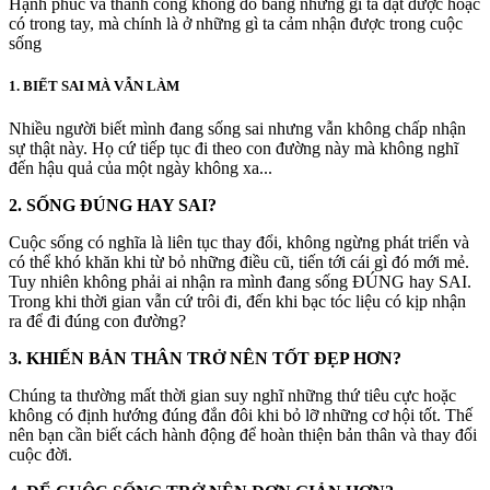
Hạnh phúc và thành công không đo bằng những gì ta đạt được hoặc
có trong tay, mà chính là ở những gì ta cảm nhận được trong cuộc
sống
1. BIẾT SAI MÀ VẪN LÀM
Nhiều người biết mình đang sống sai nhưng vẫn không chấp nhận
sự thật này. Họ cứ tiếp tục đi theo con đường này mà không nghĩ
đến hậu quả của một ngày không xa...
2. SỐNG ĐÚNG HAY SAI?
Cuộc sống có nghĩa là liên tục thay đổi, không ngừng phát triển và
có thể khó khăn khi từ bỏ những điều cũ, tiến tới cái gì đó mới mẻ.
Tuy nhiên không phải ai nhận ra mình đang sống ĐÚNG hay SAI.
Trong khi thời gian vẫn cứ trôi đi, đến khi bạc tóc liệu có kịp nhận
ra để đi đúng con đường?
3. KHIẾN BẢN THÂN TRỞ NÊN TỐT ĐẸP HƠN?
Chúng ta thường mất thời gian suy nghĩ những thứ tiêu cực hoặc
không có định hướng đúng đắn đôi khi bỏ lỡ những cơ hội tốt. Thế
nên bạn cần biết cách hành động để hoàn thiện bản thân và thay đổi
cuộc đời.