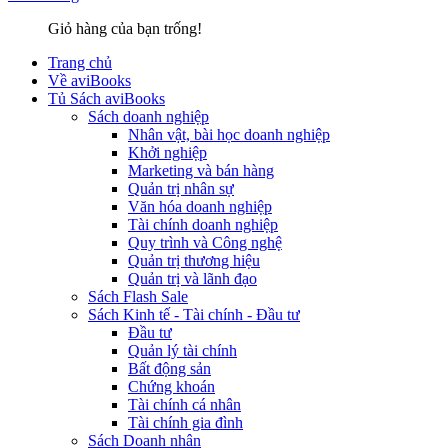
Giỏ hàng của bạn trống!
Trang chủ
Về aviBooks
Tủ Sách aviBooks
Sách doanh nghiệp
Nhân vật, bài học doanh nghiệp
Khởi nghiệp
Marketing và bán hàng
Quản trị nhân sự
Văn hóa doanh nghiệp
Tài chính doanh nghiệp
Quy trình và Công nghệ
Quản trị thương hiệu
Quản trị và lãnh đạo
Sách Flash Sale
Sách Kinh tế - Tài chính - Đầu tư
Đầu tư
Quản lý tài chính
Bất động sản
Chứng khoán
Tài chính cá nhân
Tài chính gia đình
Sách Doanh nhân