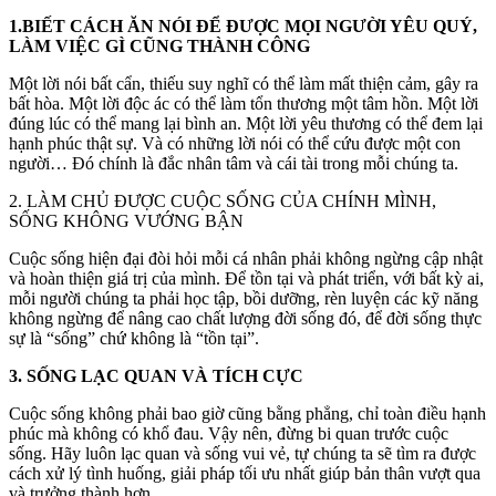
1.BIẾT CÁCH ĂN NÓI ĐỂ ĐƯỢC MỌI NGƯỜI YÊU QUÝ,
LÀM VIỆC GÌ CŨNG THÀNH CÔNG
Một lời nói bất cẩn, thiếu suy nghĩ có thể làm mất thiện cảm, gây ra
bất hòa. Một lời độc ác có thể làm tổn thương một tâm hồn. Một lời
đúng lúc có thể mang lại bình an. Một lời yêu thương có thể đem lại
hạnh phúc thật sự. Và có những lời nói có thể cứu được một con
người… Đó chính là đắc nhân tâm và cái tài trong mỗi chúng ta.
2. LÀM CHỦ ĐƯỢC CUỘC SỐNG CỦA CHÍNH MÌNH,
SỐNG KHÔNG VƯỚNG BẬN
Cuộc sống hiện đại đòi hỏi mỗi cá nhân phải không ngừng cập nhật
và hoàn thiện giá trị của mình. Để tồn tại và phát triển, với bất kỳ ai,
mỗi người chúng ta phải học tập, bồi dưỡng, rèn luyện các kỹ năng
không ngừng để nâng cao chất lượng đời sống đó, để đời sống thực
sự là “sống” chứ không là “tồn tại”.
3. SỐNG LẠC QUAN VÀ TÍCH CỰC
Cuộc sống không phải bao giờ cũng bằng phẳng, chỉ toàn điều hạnh
phúc mà không có khổ đau. Vậy nên, đừng bi quan trước cuộc
sống. Hãy luôn lạc quan và sống vui vẻ, tự chúng ta sẽ tìm ra được
cách xử lý tình huống, giải pháp tối ưu nhất giúp bản thân vượt qua
và trưởng thành hơn.