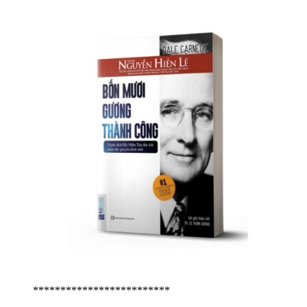
*************************