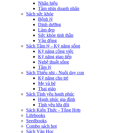
Nhân hiệu
Tầm nhìn doanh nhân
Sách sức khỏe
Bệnh lý
Dinh dưỡng
Làm đẹp
Sức khỏe tinh thần
Vận động
Sách Tâm lý - Kỹ năng sống
Kỹ năng công việc
Kỹ năng giao tiếp
Nghệ thuật sống
Tâm lý
Sách Thiếu nhi - Nuôi dạy con
Kỹ năng cho trẻ
Mẹ và bé
Thai giáo
Sách Tình yêu hạnh phúc
Hạnh phúc gia đình
Tình yêu lứa đôi
Sách Kiến Thức - Tổng Hợp
Lifebooks
Seedbooks
Combo sách hot
Sách Văn Học