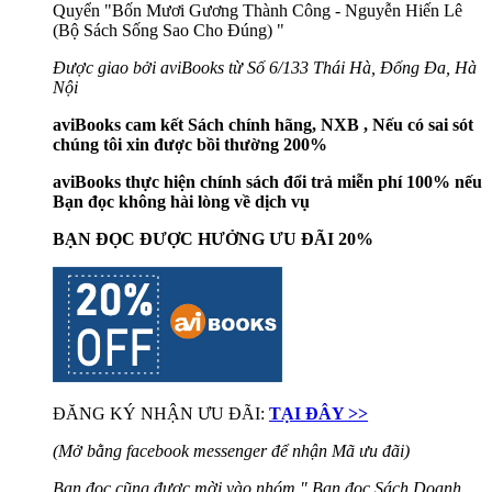
Quyển "Bốn Mươi Gương Thành Công - Nguyễn Hiến Lê
(Bộ Sách Sống Sao Cho Đúng)
"
Được giao bởi aviBooks từ Số 6/133 Thái Hà, Đống Đa, Hà
Nội
aviBooks cam kết Sách chính hãng, NXB , Nếu có sai sót
chúng tôi xin được bồi thường 200%
aviBooks thực hiện chính sách đổi trả miễn phí 100% nếu
Bạn đọc không hài lòng về dịch vụ
BẠN ĐỌC ĐƯỢC HƯỞNG ƯU ĐÃI 20%
ĐĂNG KÝ NHẬN ƯU ĐÃI:
TẠI ĐÂY >>
(Mở bằng facebook messenger để nhận Mã ưu đãi)
Bạn đọc cũng được mời vào nhóm " Bạn đọc Sách Doanh