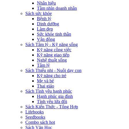
Nhân hiệu
Tầm nhìn doanh nhân
Sách sức khỏe
Bệnh lý
Dinh dưỡng
Làm đẹp
Sức khỏe tinh thần
Vận động
Sách Tâm lý - Kỹ năng sống
Kỹ năng công việc
Kỹ năng giao tiếp
Nghệ thuật sống
Tâm lý
Sách Thiếu nhi - Nuôi dạy con
Kỹ năng cho trẻ
Mẹ và bé
Thai giáo
Sách Tình yêu hạnh phúc
Hạnh phúc gia đình
Tình yêu lứa đôi
Sách Kiến Thức - Tổng Hợp
Lifebooks
Seedbooks
Combo sách hot
Sách Văn Học