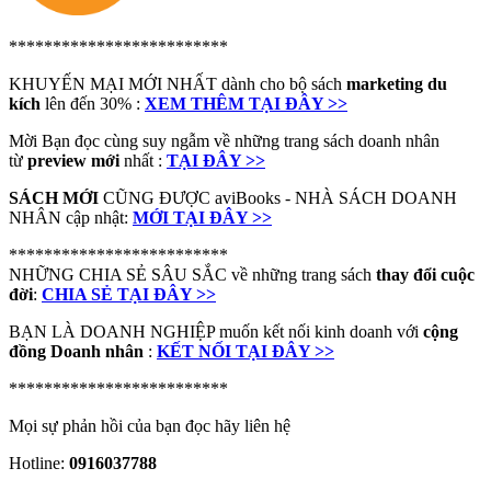
*************************
KHUYẾN MẠI MỚI NHẤT dành cho bộ sách
marketing du
kích
lên đến 30% :
XEM THÊM TẠI ĐÂY >>
Mời Bạn đọc cùng suy ngẫm về những trang sách doanh nhân
từ
preview mới
nhất :
TẠI ĐÂY >>
SÁCH MỚI
CŨNG ĐƯỢC aviBooks - NHÀ SÁCH DOANH
NHÂN cập nhật:
MỚI TẠI ĐÂY >>
*************************
NHỮNG CHIA SẺ SÂU SẮC về những trang sách
thay đổi cuộc
đời
:
CHIA SẺ TẠI ĐÂY >>
BẠN LÀ DOANH NGHIỆP muốn kết nối kinh doanh với
cộng
đồng Doanh nhân
:
KẾT NỐI TẠI ĐÂY >>
*************************
Mọi sự phản hồi của bạn đọc hãy liên hệ
Hotline:
0916037788