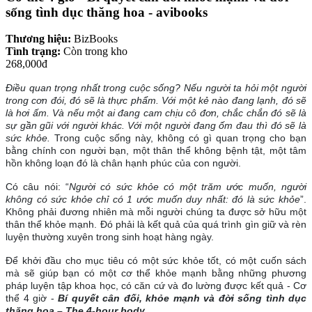
sống tình dục thăng hoa - avibooks
Thương hiệu:
BizBooks
Tình trạng:
Còn trong kho
268,000đ
Điều quan trọng nhất trong cuộc sống? Nếu người ta hỏi một người
trong cơn đói, đó sẽ là thực phẩm. Với một kẻ nào đang lạnh, đó sẽ
là hơi ấm. Và nếu một ai đang cam chịu cô đơn, chắc chắn đó sẽ là
sự gần gũi với người khác. Với một người đang ốm đau thì đó sẽ là
sức khỏe.
Trong cuộc sống này, không có gì quan trọng cho bạn
bằng chính con người bạn, một thân thể không bệnh tật, một tâm
hồn không loạn đó là chân hạnh phúc của con người.
Có câu nói: “
Người có sức khỏe có một trăm ước muốn, người
không có sức khỏe chỉ có 1 ước muốn duy nhất: đó là sức khỏe
”.
Không phải đương nhiên mà mỗi người chúng ta được sở hữu một
thân thể khỏe mạnh. Đó phải là kết quả của quá trình gìn giữ và rèn
luyện thường xuyên trong sinh hoạt hàng ngày.
Để khởi đầu cho mục tiêu có một sức khỏe tốt, có một cuốn sách
mà sẽ giúp bạn có một cơ thể khỏe mạnh bằng những phương
pháp luyện tập khoa học, có căn cứ và đo lường được kết quả - Cơ
thể 4 giờ -
Bí quyết cân đối, khỏe mạnh và đời sống tình dục
thăng hoa – The 4-hour body.