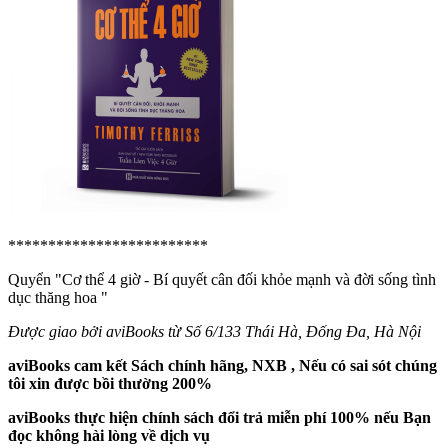
*************************
Quyển "Cơ thể 4 giờ - Bí quyết cân đối khỏe mạnh và đời sống tình
dục thăng hoa
"
Được giao bởi aviBooks từ Số 6/133 Thái Hà, Đống Đa, Hà Nội
aviBooks cam kết Sách chính hãng, NXB , Nếu có sai sót chúng
tôi xin được bồi thường 200%
aviBooks thực hiện chính sách đổi trả miễn phí 100% nếu Bạn
đọc không hài lòng về dịch vụ