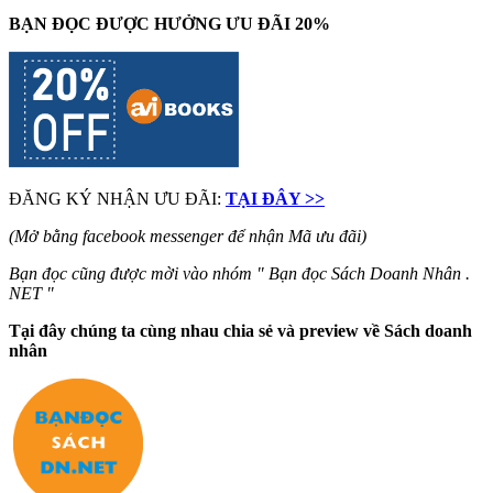
BẠN ĐỌC ĐƯỢC HƯỞNG ƯU ĐÃI 20%
ĐĂNG KÝ NHẬN ƯU ĐÃI:
TẠI ĐÂY >>
(Mở bằng facebook messenger để nhận Mã ưu đãi)
Bạn đọc cũng được mời vào nhóm " Bạn đọc Sách Doanh Nhân .
NET "
Tại đây chúng ta cùng nhau chia sẻ và preview về Sách doanh
nhân