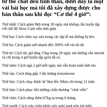
từ thể chất đến tinh thần, dưới đây là một
vài bài học mà tôi đã xây dựng được cho
bản thân sau khi đọc “Cơ thể 4 giờ”:
Thứ nhất: Cách giảm 9kh trong 30 ngày mà không cần luyện tập
với chế độ Slow-Carb siêu đơn giản
Thứ hai: Cách chén say sưa trong các dịp lễ mà không bị béo
Thứ ba: Cách giảm mỡ nhanh đến 300% với vài túi đá
Thứ tư: Cách tác giả tăng 15kg trong 28 ngày mà không cần steroid
và chỉ trong 4 giờ luyện tập gym tất cả.
Thứ năm: Cách ngủ 2 giờ mỗi ngày mà vẫn hoàn toàn tỉnh táo
Thứ sáu: Cách tăng gấp 3 lần lượng testosterone
Thứ bảy: Cách chạy được từ 5km lên 50km chỉ trong 12 tuần
Thứ tám: Cách phục hồi những chấn thương “vĩnh viễn”
Thứ chín: Cách nâng thêm 67kg tạ trong 6 tháng
Thứ mười: Cách vừa chữa bệnh vừa nghỉ ngơi trên bãi biển