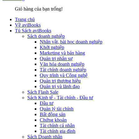
Giỏ hàng của bạn trống!
Trang chủ
Về aviBooks
Tủ Sách aviBooks
Sách doanh nghiệp
Nhân vật, bài học doanh nghiệp
Khởi nghiệp
Marketing và bán hàng
Quản trị nhân sự
Văn hóa doanh nghiệp
Tài chính doanh nghiệp
Quy trình và Công nghệ
Quản trị thương hiệu
Quản trị và lãnh đạo
Sách Flash Sale
Sách Kinh tế - Tài chính - Đầu tư
Đầu tư
Quản lý tài chính
Bất động sản
Chứng khoán
Tài chính cá nhân
Tài chính gia đình
Sách Doanh nhân