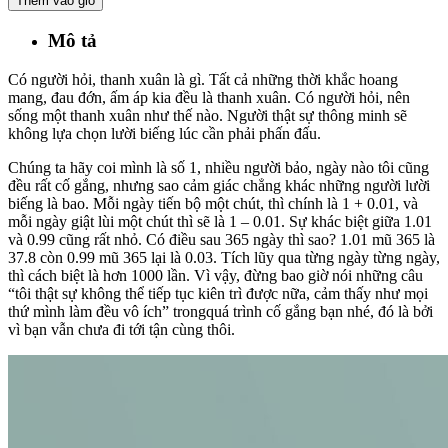
Thêm vào giỏ
Mô tả
Có người hỏi, thanh xuân là gì. Tất cả những thời khắc hoang
mang, đau đớn, ấm áp kia đều là thanh xuân. Có người hỏi, nên
sống một thanh xuân như thế nào. Người thật sự thông minh sẽ
không lựa chọn lười biếng lúc cần phải phấn đấu.
Chúng ta hãy coi mình là số 1, nhiều người bảo, ngày nào tôi cũng
đều rất cố gắng, nhưng sao cảm giác chẳng khác những người lười
biếng là bao. Mỗi ngày tiến bộ một chút, thì chính là 1 + 0.01, và
mỗi ngày giật lùi một chút thì sẽ là 1 – 0.01. Sự khác biệt giữa 1.01
và 0.99 cũng rất nhỏ. Có điều sau 365 ngày thì sao? 1.01 mũ 365 là
37.8 còn 0.99 mũ 365 lại là 0.03. Tích lũy qua từng ngày từng ngày,
thì cách biệt là hơn 1000 lần. Vì vậy, đừng bao giờ nói những câu
“tôi thật sự không thể tiếp tục kiên trì được nữa, cảm thấy như mọi
thứ mình làm đều vô ích” trongquá trình cố gắng bạn nhé, đó là bởi
vì bạn vẫn chưa đi tới tận cùng thôi.