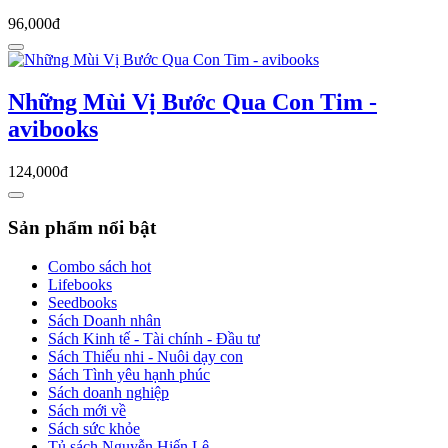
96,000đ
Những Mùi Vị Bước Qua Con Tim -
avibooks
124,000đ
Sản phẩm nổi bật
Combo sách hot
Lifebooks
Seedbooks
Sách Doanh nhân
Sách Kinh tế - Tài chính - Đầu tư
Sách Thiếu nhi - Nuôi dạy con
Sách Tình yêu hạnh phúc
Sách doanh nghiệp
Sách mới về
Sách sức khỏe
Tủ sách Nguyễn Hiến Lê