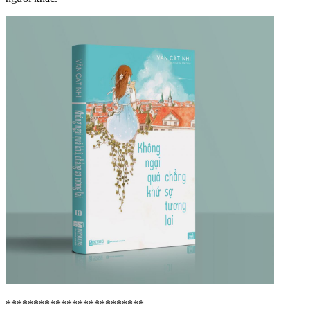
*************************