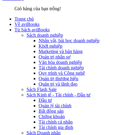
Giỏ hàng của bạn trống!
Trang chủ
Về aviBooks
Tủ Sách aviBooks
Sách doanh nghiệp
Nhân vật, bài học doanh nghiệp
Khởi nghiệp
Marketing và bán hàng
Quản trị nhân sự
Văn hóa doanh nghiệp
Tài chính doanh nghiệp
Quy trình và Công nghệ
Quản trị thương hiệu
Quản trị và lãnh đạo
Sách Flash Sale
Sách Kinh tế - Tài chính - Đầu tư
Đầu tư
Quản lý tài chính
Bất động sản
Chứng khoán
Tài chính cá nhân
Tài chính gia đình
Sách Doanh nhân