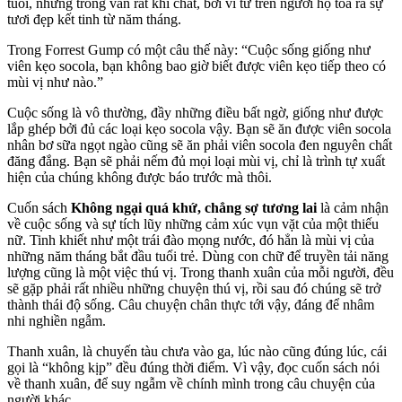
tuổi, nhưng trông vẫn rất khí chất, bởi vì từ trên người họ tỏa ra sự
tươi đẹp kết tinh từ năm tháng.
Trong Forrest Gump có một câu thế này: “Cuộc sống giống như
viên kẹo socola, bạn không bao giờ biết được viên kẹo tiếp theo có
mùi vị như nào.”
Cuộc sống là vô thường, đầy những điều bất ngờ, giống như được
lắp ghép bởi đủ các loại kẹo socola vậy. Bạn sẽ ăn được viên socola
nhân bơ sữa ngọt ngào cũng sẽ ăn phải viên socola đen nguyên chất
đăng đắng. Bạn sẽ phải nếm đủ mọi loại mùi vị, chỉ là trình tự xuất
hiện của chúng không được báo trước mà thôi.
Cuốn sách
Không ngại quá khứ, chẳng sợ tương lai
là cảm nhận
về cuộc sống và sự tích lũy những cảm xúc vụn vặt của một thiếu
nữ. Tinh khiết như một trái đào mọng nước, đó hẳn là mùi vị của
những năm tháng bắt đầu tuổi trẻ. Dùng con chữ để truyền tải năng
lượng cũng là một việc thú vị. Trong thanh xuân của mỗi người, đều
sẽ gặp phải rất nhiều những chuyện thú vị, rồi sau đó chúng sẽ trở
thành thái độ sống. Câu chuyện chân thực tới vậy, đáng để nhâm
nhi nghiền ngẫm.
Thanh xuân, là chuyến tàu chưa vào ga, lúc nào cũng đúng lúc, cái
gọi là “không kịp” đều đúng thời điểm. Vì vậy, đọc cuốn sách nói
về thanh xuân, để suy ngẫm về chính mình trong câu chuyện của
người khác.