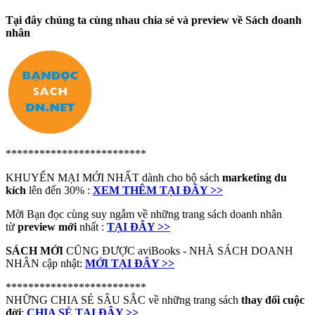
Tại đây chúng ta cùng nhau chia sẻ và preview về Sách doanh
nhân
*************************
KHUYẾN MẠI MỚI NHẤT dành cho bộ sách
marketing du
kích
lên đến 30% :
XEM THÊM TẠI ĐÂY >>
Mời Bạn đọc cùng suy ngẫm về những trang sách doanh nhân
từ
preview mới
nhất :
TẠI ĐÂY >>
SÁCH MỚI
CŨNG ĐƯỢC aviBooks - NHÀ SÁCH DOANH
NHÂN cập nhật:
MỚI TẠI ĐÂY >>
*************************
NHỮNG CHIA SẺ SÂU SẮC về những trang sách
thay đổi cuộc
đời
:
CHIA SẺ TẠI ĐÂY >>