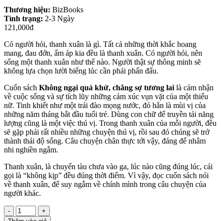
Thương hiệu:
BizBooks
Tình trạng:
2-3 Ngày
121,000đ
Có người hỏi, thanh xuân là gì. Tất cả những thời khắc hoang
mang, đau đớn, ấm áp kia đều là thanh xuân. Có người hỏi, nên
sống một thanh xuân như thế nào. Người thật sự thông minh sẽ
không lựa chọn lười biếng lúc cần phải phấn đấu.
Cuốn sách
Không ngại quá khứ, chẳng sợ tương lai
là cảm nhận
về cuộc sống và sự tích lũy những cảm xúc vụn vặt của một thiếu
nữ. Tinh khiết như một trái đào mọng nước, đó hẳn là mùi vị của
những năm tháng bắt đầu tuổi trẻ. Dùng con chữ để truyền tải năng
lượng cũng là một việc thú vị. Trong thanh xuân của mỗi người, đều
sẽ gặp phải rất nhiều những chuyện thú vị, rồi sau đó chúng sẽ trở
thành thái độ sống. Câu chuyện chân thực tới vậy, đáng để nhâm
nhi nghiền ngẫm.
Thanh xuân, là chuyến tàu chưa vào ga, lúc nào cũng đúng lúc, cái
gọi là “không kịp” đều đúng thời điểm. Vì vậy, đọc cuốn sách nói
về thanh xuân, để suy ngẫm về chính mình trong câu chuyện của
người khác.
-
+