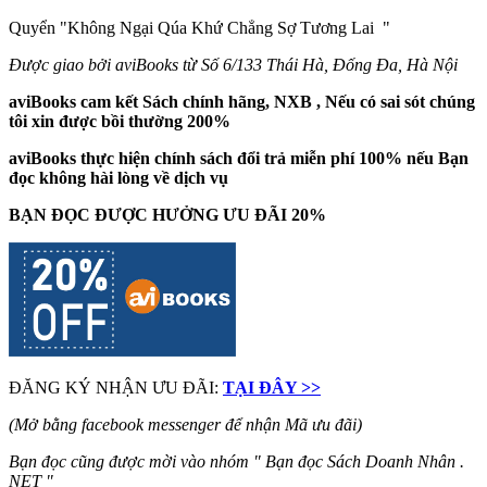
Quyển "Không Ngại Qúa Khứ Chẳng Sợ Tương Lai
"
Được giao bởi aviBooks từ Số 6/133 Thái Hà, Đống Đa, Hà Nội
aviBooks cam kết Sách chính hãng, NXB , Nếu có sai sót chúng
tôi xin được bồi thường 200%
aviBooks thực hiện chính sách đổi trả miễn phí 100% nếu Bạn
đọc không hài lòng về dịch vụ
BẠN ĐỌC ĐƯỢC HƯỞNG ƯU ĐÃI 20%
ĐĂNG KÝ NHẬN ƯU ĐÃI:
TẠI ĐÂY >>
(Mở bằng facebook messenger để nhận Mã ưu đãi)
Bạn đọc cũng được mời vào nhóm " Bạn đọc Sách Doanh Nhân .
NET "