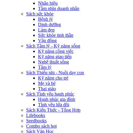
Nhân hiệu
Tầm nhìn doanh nhân
Sách sức khỏe
Bệnh lý
Dinh dưỡng
Làm đẹp
Sức khỏe tinh thần
Vận động
Sách Tâm lý - Kỹ năng sống
Kỹ năng công việc
Kỹ năng giao tiếp
Nghệ thuật sống
Tâm lý
Sách Thiếu nhi - Nuôi dạy con
Kỹ năng cho trẻ
Mẹ và bé
Thai giáo
Sách Tình yêu hạnh phúc
Hạnh phúc gia đình
Tình yêu lứa đôi
Sách Kiến Thức - Tổng Hợp
Lifebooks
Seedbooks
Combo sách hot
Sách Văn Học