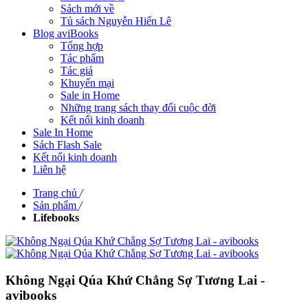
Sách mới về
Tủ sách Nguyễn Hiến Lê
Blog aviBooks
Tổng hợp
Tác phẩm
Tác giả
Khuyến mại
Sale in Home
Những trang sách thay đổi cuộc đời
Kết nối kinh doanh
Sale In Home
Sách Flash Sale
Kết nối kinh doanh
Liên hệ
Trang chủ
/
Sản phẩm
/
Lifebooks
Không Ngại Qúa Khứ Chẳng Sợ Tương Lai -
avibooks