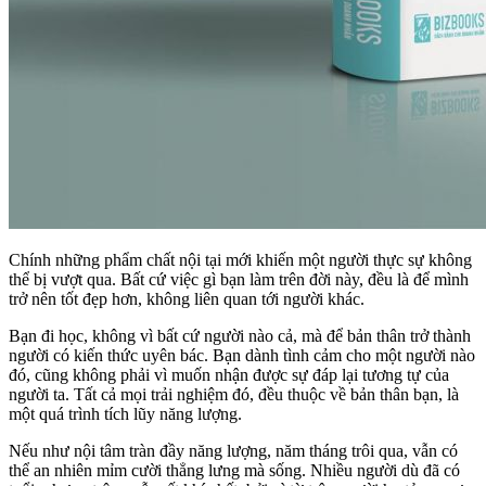
Chính những phẩm chất nội tại mới khiến một người thực sự không
thể bị vượt qua. Bất cứ việc gì bạn làm trên đời này, đều là để mình
trở nên tốt đẹp hơn, không liên quan tới người khác.
Bạn đi học, không vì bất cứ người nào cả, mà để bản thân trở thành
người có kiến thức uyên bác. Bạn dành tình cảm cho một người nào
đó, cũng không phải vì muốn nhận được sự đáp lại tương tự của
người ta. Tất cả mọi trải nghiệm đó, đều thuộc về bản thân bạn, là
một quá trình tích lũy năng lượng.
Nếu như nội tâm tràn đầy năng lượng, năm tháng trôi qua, vẫn có
thể an nhiên mỉm cười thẳng lưng mà sống. Nhiều người dù đã có