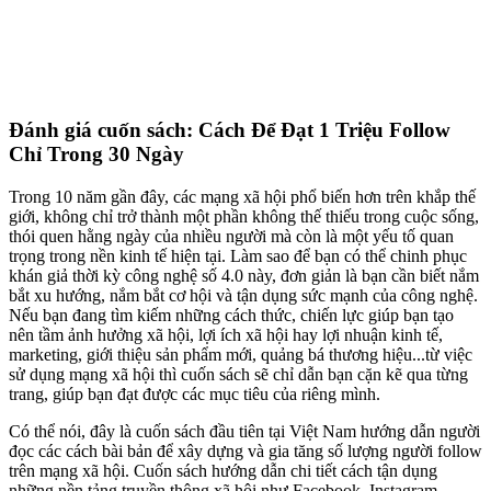
Đánh giá cuốn sách: Cách Để Đạt 1 Triệu Follow
Chỉ Trong 30 Ngày
Trong 10 năm gần đây, các mạng xã hội phổ biến hơn trên khắp thế
giới, không chỉ trở thành một phần không thế thiếu trong cuộc sống,
thói quen hằng ngày của nhiều người mà còn là một yếu tố quan
trọng trong nền kinh tế hiện tại. Làm sao để bạn có thể chinh phục
khán giả thời kỳ công nghệ số 4.0 này, đơn giản là bạn cần biết nắm
bắt xu hướng, nắm bắt cơ hội và tận dụng sức mạnh của công nghệ.
Nếu bạn đang tìm kiếm những cách thức, chiến lực giúp bạn tạo
nên tầm ảnh hưởng xã hội, lợi ích xã hội hay lợi nhuận kinh tế,
marketing, giới thiệu sản phẩm mới, quảng bá thương hiệu...từ việc
sử dụng mạng xã hội thì cuốn sách sẽ chỉ dẫn bạn cặn kẽ qua từng
trang, giúp bạn đạt được các mục tiêu của riêng mình.
Có thể nói, đây là cuốn sách đầu tiên tại Việt Nam hướng dẫn người
đọc các cách bài bản để xây dựng và gia tăng số lượng người follow
trên mạng xã hội. Cuốn sách hướng dẫn chi tiết cách tận dụng
những nền tảng truyền thông xã hội như Facebook, Instagram,