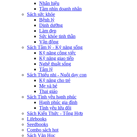
Nhân hiệu
Tầm nhìn doanh nhân
Sách sức khỏe
Bệnh lý
Dinh dưỡng
Làm đẹp
Sức khỏe tinh thần
Vận động
Sách Tâm lý - Kỹ năng sống
Kỹ năng công việc
Kỹ năng giao tiếp
Nghệ thuật sống
Tâm lý
Sách Thiếu nhi - Nuôi dạy con
Kỹ năng cho trẻ
Mẹ và bé
Thai giáo
Sách Tình yêu hạnh phúc
Hạnh phúc gia đình
Tình yêu lứa đôi
Sách Kiến Thức - Tổng Hợp
Lifebooks
Seedbooks
Combo sách hot
Sách Văn Học