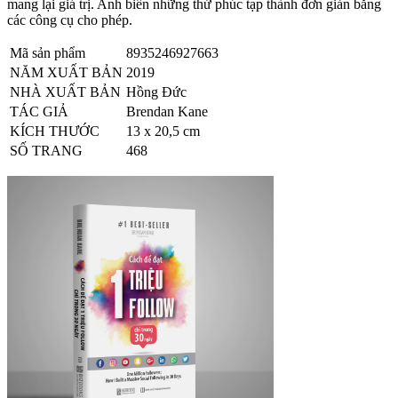
mang lại giá trị. Anh biến những thứ phúc tạp thành đơn giản bằng
các công cụ cho phép.
Mã sản phẩm
8935246927663
NĂM XUẤT BẢN
2019
NHÀ XUẤT BẢN
Hồng Đức
TÁC GIẢ
Brendan Kane
KÍCH THƯỚC
13 x 20,5 cm
SỐ TRANG
468