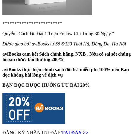
*************************
Quyển "Cách Để Đạt 1 Triệu Follow Chỉ Trong 30 Ngày
"
Được giao bởi aviBooks từ Số 6/133 Thái Hà, Đống Đa, Hà Nội
aviBooks cam kết Sách chính hãng, NXB , Nếu có sai sót chúng
tôi xin được bồi thường 200%
aviBooks thực hiện chính sách đổi trả miễn phí 100% nếu Bạn
đọc không hài lòng về dịch vụ
BẠN ĐỌC ĐƯỢC HƯỞNG ƯU ĐÃI 20%
ĐĂNG KÝ NHẬN ƯU ĐÃI:
TẠI ĐÂY >>