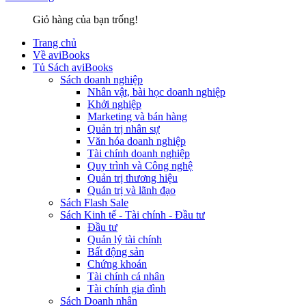
Giỏ hàng của bạn trống!
Trang chủ
Về aviBooks
Tủ Sách aviBooks
Sách doanh nghiệp
Nhân vật, bài học doanh nghiệp
Khởi nghiệp
Marketing và bán hàng
Quản trị nhân sự
Văn hóa doanh nghiệp
Tài chính doanh nghiệp
Quy trình và Công nghệ
Quản trị thương hiệu
Quản trị và lãnh đạo
Sách Flash Sale
Sách Kinh tế - Tài chính - Đầu tư
Đầu tư
Quản lý tài chính
Bất động sản
Chứng khoán
Tài chính cá nhân
Tài chính gia đình
Sách Doanh nhân