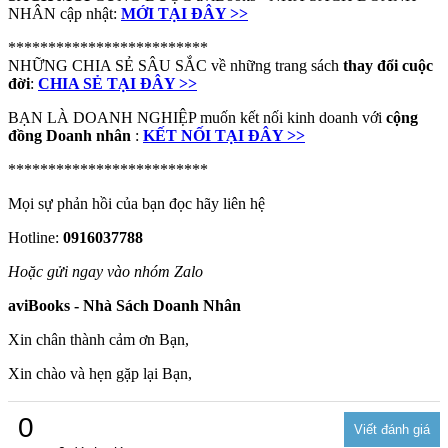
NHÂN cập nhật:
MỚI TẠI ĐÂY >>
*************************
NHỮNG CHIA SẺ SÂU SẮC về những trang sách
thay đổi cuộc
đời
:
CHIA SẺ TẠI ĐÂY >>
BẠN LÀ DOANH NGHIỆP muốn kết nối kinh doanh với
cộng
đồng Doanh nhân
:
KẾT NỐI TẠI ĐÂY >>
*************************
Mọi sự phản hồi của bạn đọc hãy liên hệ
Hotline:
0916037788
Hoặc gửi ngay vào nhóm Zalo
aviBooks - Nhà Sách Doanh Nhân
Xin chân thành cảm ơn Bạn,
Xin chào và hẹn gặp lại Bạn,
0