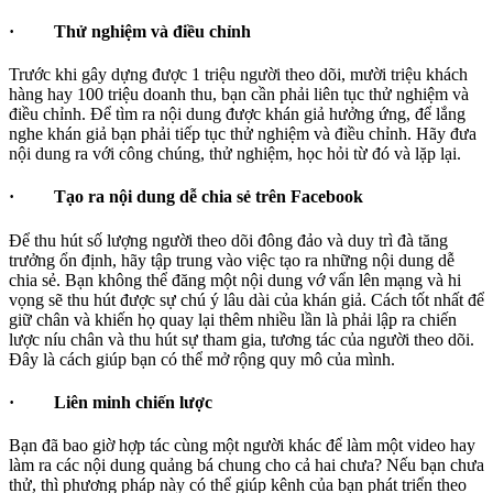
·
Thử nghiệm và điều chỉnh
Trước khi gây dựng được 1 triệu người theo dõi, mười triệu khách
hàng hay 100 triệu doanh thu, bạn cần phải liên tục thử nghiệm và
điều chỉnh. Để tìm ra nội dung được khán giả hưởng ứng, để lắng
nghe khán giả bạn phải tiếp tục thử nghiệm và điều chỉnh. Hãy đưa
nội dung ra với công chúng, thử nghiệm, học hỏi từ đó và lặp lại.
·
Tạo ra nội dung dễ chia sẻ trên Facebook
Để thu hút số lượng người theo dõi đông đảo và duy trì đà tăng
trưởng ổn định, hãy tập trung vào việc tạo ra những nội dung dễ
chia sẻ. Bạn không thể đăng một nội dung vớ vẩn lên mạng và hi
vọng sẽ thu hút được sự chú ý lâu dài của khán giả. Cách tốt nhất để
giữ chân và khiến họ quay lại thêm nhiều lần là phải lập ra chiến
lược níu chân và thu hút sự tham gia, tương tác của người theo dõi.
Đây là cách giúp bạn có thể mở rộng quy mô của mình.
·
Liên minh chiến lược
Bạn đã bao giờ hợp tác cùng một người khác để làm một video hay
làm ra các nội dung quảng bá chung cho cả hai chưa? Nếu bạn chưa
thử, thì phương pháp này có thể giúp kênh của bạn phát triển theo