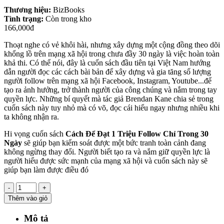
Thương hiệu:
BizBooks
Tình trạng:
Còn trong kho
166,000đ
Thoạt nghe có vẻ khôi hài, nhưng xây dựng một cộng đồng theo dõi
khổng lồ trên mạng xã hội trong chưa đầy 30 ngày là việc hoàn toàn
khả thi. Có thể nói, đây là cuốn sách đầu tiên tại Việt Nam hướng
dẫn người đọc các cách bài bản để xây dựng và gia tăng số lượng
người follow trên mạng xã hội Facebook, Instagram, Youtube...để
tạo ra ảnh hưởng, trở thành người của công chúng và nắm trong tay
quyền lực. Những bí quyết mà tác giả Brendan Kane chia sẻ trong
cuốn sách này tuy nhỏ mà có võ, đọc cái hiểu ngay nhưng nhiều khi
ta không nhận ra.
Hi vọng cuốn sách
Cách Để Đạt 1 Triệu Follow Chỉ Trong 30
Ngày
sẽ giúp bạn kiểm soát được một bức tranh toàn cảnh đang
không ngừng thay đổi. Người biết tạo ra và nắm giữ quyền lực là
người hiểu được sức mạnh của mạng xã hội và cuốn sách này sẽ
giúp bạn làm được điều đó
-
+
Thêm vào giỏ
Mô tả