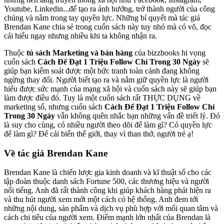
Youtube, Linkedin...để tạo ra ảnh hưởng, trở thành người của công
chúng và nắm trong tay quyền lực. Những bí quyết mà tác giả
Brendan Kane chia sẻ trong cuốn sách này tuy nhỏ mà có võ, đọc
cái hiểu ngay nhưng nhiều khi ta không nhận ra.
Thuộc
tủ sách Marketing và bán hàng
của bizzbooks hi vọng
cuốn sách
Cách Để Đạt 1 Triệu Follow Chỉ Trong 30 Ngày
sẽ
giúp bạn kiểm soát được một bức tranh toàn cảnh đang không
ngừng thay đổi. Người biết tạo ra và nắm giữ quyền lực là người
hiểu được sức mạnh của mạng xã hội và cuốn sách này sẽ giúp bạn
làm được điều đó. Tuy là một cuốn sách rất THỰC DỤNG về
marketing số, nhưng cuốn sách
Cách Để Đạt 1 Triệu Follow Chỉ
Trong 30 Ngày
vẫn không quên nhắc bạn những vấn đề triết lý. Đó
là suy cho cùng, có nhiều người theo dõi để làm gì? Có quyền lực
để làm gì? Để cải biến thế giới, thay vì than thở, người trẻ ạ!
Về tác giả Brendan Kane
Brendan Kane là chiến lược gia kinh doanh và kĩ thuật số cho các
tập đoàn thuộc danh sách Fortune 500, các thương hiệu và người
nổi tiếng. Anh đã rất thành công khi giúp khách hàng phát hiện ra
và thu hút người xem mới một cách có hệ thống. Anh đem tới
những nội dung, sản phẩm và dịch vụ phù hợp với mối quan tâm và
cách chi tiêu của người xem. Điểm mạnh lớn nhất của Brendan là