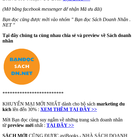
(Mở bằng facebook messenger để nhận Mã ưu đãi)
Bạn đọc cũng được mời vào nhóm " Bạn đọc Sách Doanh Nhân .
NET "
Tại đây chúng ta cùng nhau chia sẻ và preview về Sách doanh
nhân
*************************
KHUYẾN MẠI MỚI NHẤT dành cho bộ sách
marketing du
kích
lên đến 30% :
XEM THÊM TẠI ĐÂY >>
Mời Bạn đọc cùng suy ngẫm về những trang sách doanh nhân
từ
preview mới
nhất :
TẠI ĐÂY >>
SÁCH MỚI
CŨNG ĐƯỢC aviBooks - NHÀ SÁCH DOANH