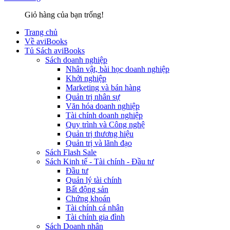
Giỏ hàng của bạn trống!
Trang chủ
Về aviBooks
Tủ Sách aviBooks
Sách doanh nghiệp
Nhân vật, bài học doanh nghiệp
Khởi nghiệp
Marketing và bán hàng
Quản trị nhân sự
Văn hóa doanh nghiệp
Tài chính doanh nghiệp
Quy trình và Công nghệ
Quản trị thương hiệu
Quản trị và lãnh đạo
Sách Flash Sale
Sách Kinh tế - Tài chính - Đầu tư
Đầu tư
Quản lý tài chính
Bất động sản
Chứng khoán
Tài chính cá nhân
Tài chính gia đình
Sách Doanh nhân