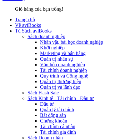
Giỏ hàng của bạn trống!
Trang chủ
Về aviBooks
Tủ Sách aviBooks
Sách doanh nghiệp
Nhân vật, bài học doanh nghiệp
Khởi nghiệp
Marketing và bán hàng
Quản trị nhân sự
Văn hóa doanh nghiệp
Tài chính doanh nghiệp
Quy trình và Công nghệ
Quản trị thương hiệu
Quản trị và lãnh đạo
Sách Flash Sale
Sách Kinh tế - Tài chính - Đầu tư
Đầu tư
Quản lý tài chính
Bất động sản
Chứng khoán
Tài chính cá nhân
Tài chính gia đình
Sách Doanh nhân