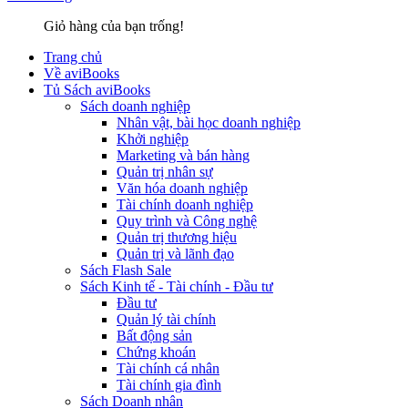
Giỏ hàng của bạn trống!
Trang chủ
Về aviBooks
Tủ Sách aviBooks
Sách doanh nghiệp
Nhân vật, bài học doanh nghiệp
Khởi nghiệp
Marketing và bán hàng
Quản trị nhân sự
Văn hóa doanh nghiệp
Tài chính doanh nghiệp
Quy trình và Công nghệ
Quản trị thương hiệu
Quản trị và lãnh đạo
Sách Flash Sale
Sách Kinh tế - Tài chính - Đầu tư
Đầu tư
Quản lý tài chính
Bất động sản
Chứng khoán
Tài chính cá nhân
Tài chính gia đình
Sách Doanh nhân