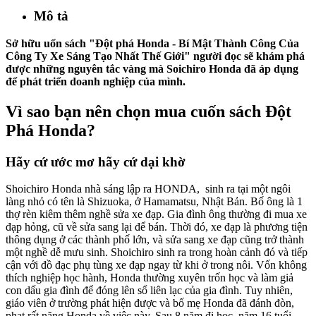
Mô tả
Sở hữu uốn sách "
Đột phá Honda - Bí Mật Thành Công Của
Công Ty Xe Sáng Tạo Nhất Thế Giới
" người đọc sẽ khám phá
được những nguyên tắc vàng mà Soichiro Honda đã áp dụng
để phát triển doanh nghiệp của mình.
Vì sao bạn nên chọn mua cuốn sách Đột
Phá Honda?
Hãy cứ ước mơ hãy cứ dại khờ
Shoichiro Honda nhà sáng lập ra HONDA, sinh ra tại một ngôi
làng nhỏ có tên là Shizuoka, ở Hamamatsu, Nhật Bản. Bố ông là 1
thợ rèn kiêm thêm nghề sửa xe đạp. Gia đình ông thường đi mua xe
đạp hỏng, cũ về sửa sang lại để bán. Thời đó, xe đạp là phương tiện
thông dụng ở các thành phố lớn, và sửa sang xe đạp cũng trở thành
một nghề dễ mưu sinh. Shoichiro sinh ra trong hoàn cảnh đó và tiếp
cận với đồ đạc phụ tùng xe đạp ngay từ khi ở trong nôi. Vốn không
thích nghiệp học hành, Honda thường xuyên trốn học và làm giả
con dấu gia đình để đóng lên sổ liên lạc của gia đình. Tuy nhiên,
giáo viên ở trường phát hiện được và bố mẹ Honda đã đánh đòn,
phạt rất nặng Honda về việc này. Sau 8 năm đi học, năm 16 tuổi,