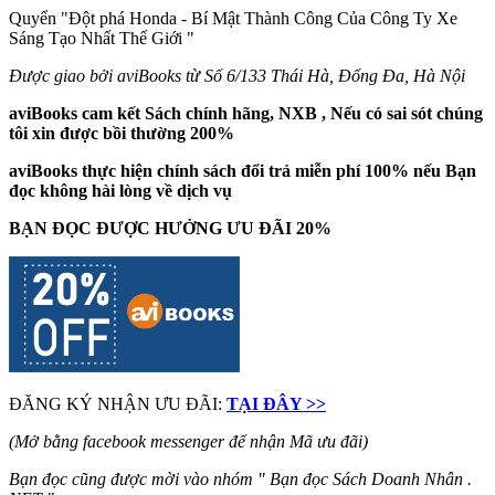
Quyển "Đột phá Honda - Bí Mật Thành Công Của Công Ty Xe
Sáng Tạo Nhất Thế Giới
"
Được giao bởi aviBooks từ Số 6/133 Thái Hà, Đống Đa, Hà Nội
aviBooks cam kết Sách chính hãng, NXB , Nếu có sai sót chúng
tôi xin được bồi thường 200%
aviBooks thực hiện chính sách đổi trả miễn phí 100% nếu Bạn
đọc không hài lòng về dịch vụ
BẠN ĐỌC ĐƯỢC HƯỞNG ƯU ĐÃI 20%
ĐĂNG KÝ NHẬN ƯU ĐÃI:
TẠI ĐÂY >>
(Mở bằng facebook messenger để nhận Mã ưu đãi)
Bạn đọc cũng được mời vào nhóm " Bạn đọc Sách Doanh Nhân .