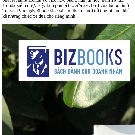
Honda kiếm được việc làm phụ tá thợ sửa xe cho 1 cửa hàng lớn ở
Tokyo. Ban ngày đi học việc và làm thêm, buổi tối ông hì hục thiết
kế những chiếc xe đua cho riêng mình.