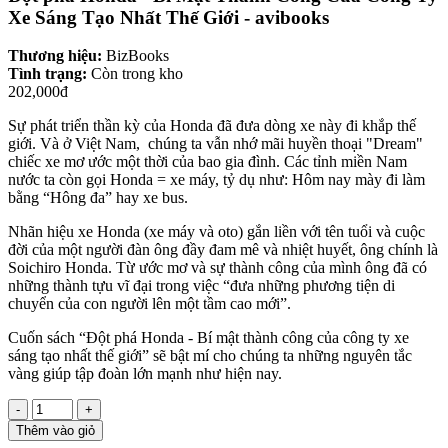
Xe Sáng Tạo Nhất Thế Giới - avibooks
Thương hiệu:
BizBooks
Tình trạng:
Còn trong kho
202,000đ
Sự phát triển thần kỳ của Honda đã đưa dòng xe này đi khắp thế
giới. Và ở Việt Nam, chúng ta vẫn nhớ mãi huyền thoại "Dream"
chiếc xe mơ ước một thời của bao gia đình. Các tỉnh miền Nam
nước ta còn gọi Honda = xe máy, tỷ dụ như: Hôm nay mày đi làm
bằng “Hông đa” hay xe bus.
Nhãn hiệu xe Honda (xe máy và oto) gắn liền với tên tuổi và cuộc
đời của một người đàn ông đầy đam mê và nhiệt huyết, ông chính là
Soichiro Honda. Từ ước mơ và sự thành công của mình ông đã có
những thành tựu vĩ đại trong việc “đưa những phương tiện di
chuyển của con người lên một tầm cao mới”.
Cuốn sách “Đột phá Honda - Bí mật thành công của công ty xe
sáng tạo nhất thế giới” sẽ bật mí cho chúng ta những nguyên tắc
vàng giúp tập đoàn lớn mạnh như hiện nay.
-
+
Thêm vào giỏ