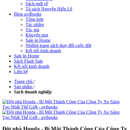
Sách mới về
Tủ sách Nguyễn Hiến Lê
Blog aviBooks
Tổng hợp
Tác phẩm
Tác giả
Khuyến mại
Sale in Home
Những trang sách thay đổi cuộc đời
Kết nối kinh doanh
Sale In Home
Sách Flash Sale
Kết nối kinh doanh
Liên hệ
Trang chủ
/
Sản phẩm
/
Sách doanh nghiệp
Đột phá Honda - Bí Mật Thành Công Của Công Ty