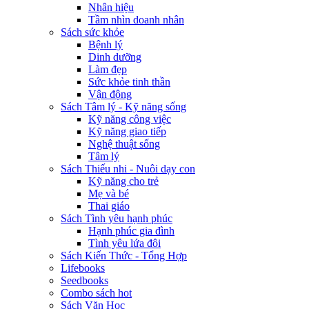
Nhân hiệu
Tầm nhìn doanh nhân
Sách sức khỏe
Bệnh lý
Dinh dưỡng
Làm đẹp
Sức khỏe tinh thần
Vận động
Sách Tâm lý - Kỹ năng sống
Kỹ năng công việc
Kỹ năng giao tiếp
Nghệ thuật sống
Tâm lý
Sách Thiếu nhi - Nuôi dạy con
Kỹ năng cho trẻ
Mẹ và bé
Thai giáo
Sách Tình yêu hạnh phúc
Hạnh phúc gia đình
Tình yêu lứa đôi
Sách Kiến Thức - Tổng Hợp
Lifebooks
Seedbooks
Combo sách hot
Sách Văn Học