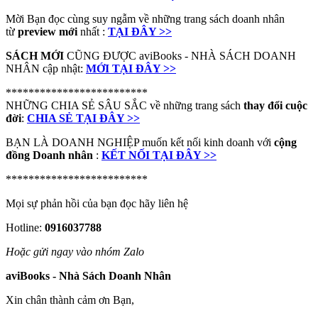
Mời Bạn đọc cùng suy ngẫm về những trang sách doanh nhân
từ
preview mới
nhất :
TẠI ĐÂY >>
SÁCH MỚI
CŨNG ĐƯỢC aviBooks - NHÀ SÁCH DOANH
NHÂN cập nhật:
MỚI TẠI ĐÂY >>
*************************
NHỮNG CHIA SẺ SÂU SẮC về những trang sách
thay đổi cuộc
đời
:
CHIA SẺ TẠI ĐÂY >>
BẠN LÀ DOANH NGHIỆP muốn kết nối kinh doanh với
cộng
đồng Doanh nhân
:
KẾT NỐI TẠI ĐÂY >>
*************************
Mọi sự phản hồi của bạn đọc hãy liên hệ
Hotline:
0916037788
Hoặc gửi ngay vào nhóm Zalo
aviBooks - Nhà Sách Doanh Nhân
Xin chân thành cảm ơn Bạn,