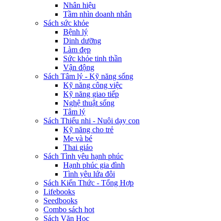
Nhân hiệu
Tầm nhìn doanh nhân
Sách sức khỏe
Bệnh lý
Dinh dưỡng
Làm đẹp
Sức khỏe tinh thần
Vận động
Sách Tâm lý - Kỹ năng sống
Kỹ năng công việc
Kỹ năng giao tiếp
Nghệ thuật sống
Tâm lý
Sách Thiếu nhi - Nuôi dạy con
Kỹ năng cho trẻ
Mẹ và bé
Thai giáo
Sách Tình yêu hạnh phúc
Hạnh phúc gia đình
Tình yêu lứa đôi
Sách Kiến Thức - Tổng Hợp
Lifebooks
Seedbooks
Combo sách hot
Sách Văn Học