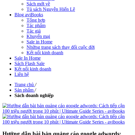
Sách mới về
Tủ sách Nguyễn Hiến Lê
Blog aviBooks
Tổng hợp
Tác phẩm
Tác giả
Khuyến mại
Sale in Home
Những trang sách thay đổi cuộc đời
Kết nối kinh doanh
Sale In Home
Sách Flash Sale
Kết nối kinh doanh
Liên hệ
Trang chủ
/
Sản phẩm
/
Sách doanh nghiệp
Hướng dẫn bài bản quảng cáo google adwords: