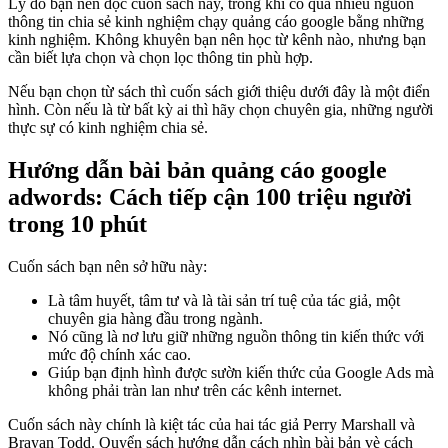
Lý do bạn nên đọc cuốn sách này, trong khi có quá nhiều nguồn
thông tin chia sẻ kinh nghiệm chạy quảng cáo google bằng những
kinh nghiệm. Không khuyên bạn nên học từ kênh nào, nhưng bạn
cần biết lựa chọn và chọn lọc thông tin phù hợp.
Nếu bạn chọn từ sách thì cuốn sách giới thiệu dưới đây là một điển
hình. Còn nếu là từ bất kỳ ai thì hãy chọn chuyên gia, những người
thực sự có kinh nghiệm chia sẻ.
Hướng dẫn bài bản quảng cáo google
adwords: Cách tiếp cận 100 triệu người
trong 10 phút
Cuốn sách bạn nên sở hữu này:
Là tâm huyết, tâm tư và là tài sản trí tuệ của tác giả, một
chuyên gia hàng đầu trong ngành.
Nó cũng là nơ lưu giữ những nguồn thông tin kiến thức với
mức độ chính xác cao.
Giúp bạn định hình được sườn kiến thức của Google Ads mà
không phải tràn lan như trên các kênh internet.
Cuốn sách này chính là kiệt tác của hai tác giả Perry Marshall và
Brayan Todd. Quyển sách hướng dẫn cách nhìn bài bản vè cách