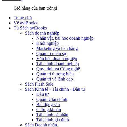
Giỏ hàng của bạn trống!
Trang chủ
Về aviBooks
Tủ Sách aviBooks
Sách doanh nghiệp
Nhân vật, bài học doanh nghiệp
Khởi nghiệp
Marketing và bán hàng
Quản trị nhân sự
Văn hóa doanh nghiệp
Tài chính doanh nghiệp
Quy trình và Công nghệ
Quản trị thương hiệu
Quản trị và lãnh đạo
Sách Flash Sale
Sách Kinh tế - Tài chính - Đầu tư
Đầu tư
Quản lý tài chính
Bất động sản
Chứng khoán
Tài chính cá nhân
Tài chính gia đình
Sách Doanh nhân