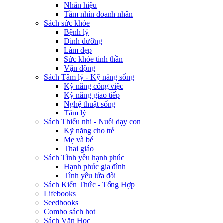
Nhân hiệu
Tầm nhìn doanh nhân
Sách sức khỏe
Bệnh lý
Dinh dưỡng
Làm đẹp
Sức khỏe tinh thần
Vận động
Sách Tâm lý - Kỹ năng sống
Kỹ năng công việc
Kỹ năng giao tiếp
Nghệ thuật sống
Tâm lý
Sách Thiếu nhi - Nuôi dạy con
Kỹ năng cho trẻ
Mẹ và bé
Thai giáo
Sách Tình yêu hạnh phúc
Hạnh phúc gia đình
Tình yêu lứa đôi
Sách Kiến Thức - Tổng Hợp
Lifebooks
Seedbooks
Combo sách hot
Sách Văn Học