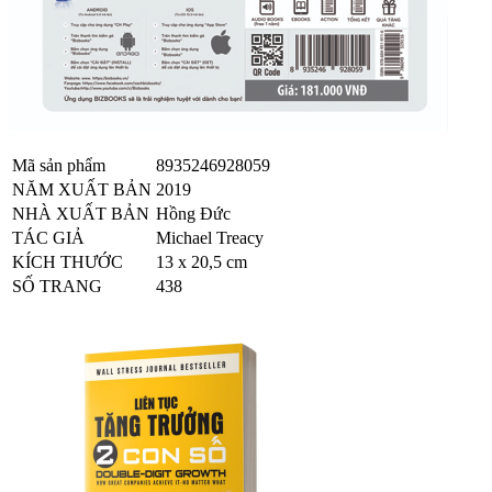
Mã sản phẩm
8935246928059
NĂM XUẤT BẢN
2019
NHÀ XUẤT BẢN
Hồng Đức
TÁC GIẢ
Michael Treacy
KÍCH THƯỚC
13 x 20,5 cm
SỐ TRANG
438