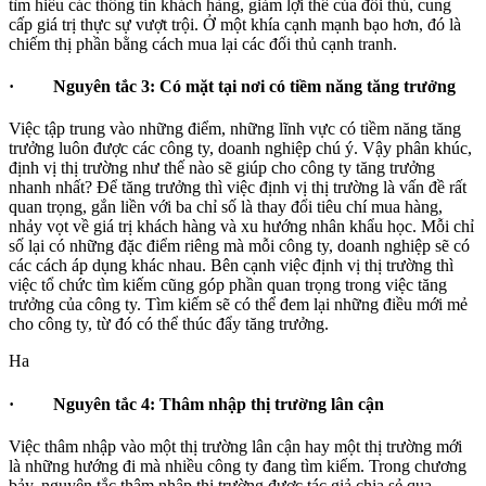
tìm hiểu các thông tin khách hàng, giảm lợi thế của đối thủ, cung
cấp giá trị thực sự vượt trội. Ở một khía cạnh mạnh bạo hơn, đó là
chiếm thị phần bằng cách mua lại các đối thủ cạnh tranh.
·
Nguyên tắc 3: Có mặt tại nơi có tiềm năng tăng trưởng
Việc tập trung vào những điểm, những lĩnh vực có tiềm năng tăng
trưởng luôn được các công ty, doanh nghiệp chú ý. Vậy phân khúc,
định vị thị trường như thế nào sẽ giúp cho công ty tăng trưởng
nhanh nhất? Để tăng trưởng thì việc định vị thị trường là vấn đề rất
quan trọng, gắn liền với ba chỉ số là thay đổi tiêu chí mua hàng,
nhảy vọt về giá trị khách hàng và xu hướng nhân khẩu học. Mỗi chỉ
số lại có những đặc điểm riêng mà mỗi công ty, doanh nghiệp sẽ có
các cách áp dụng khác nhau. Bên cạnh việc định vị thị trường thì
việc tổ chức tìm kiếm cũng góp phần quan trọng trong việc tăng
trưởng của công ty. Tìm kiếm sẽ có thể đem lại những điều mới mẻ
cho công ty, từ đó có thể thúc đẩy tăng trưởng.
Ha
·
Nguyên tắc 4: Thâm nhập thị trường lân cận
Việc thâm nhập vào một thị trường lân cận hay một thị trường mới
là những hướng đi mà nhiều công ty đang tìm kiếm. Trong chương
bảy, nguyên tắc thâm nhập thị trường được tác giả chia sẻ qua