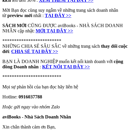
kích
lên đến 30% :
XEM THÊM TẠI ĐÂY >>
Mời Bạn đọc cùng suy ngẫm về những trang sách doanh nhân
từ
preview mới
nhất :
TẠI ĐÂY >>
SÁCH MỚI
CŨNG ĐƯỢC aviBooks - NHÀ SÁCH DOANH
NHÂN cập nhật:
MỚI TẠI ĐÂY >>
*************************
NHỮNG CHIA SẺ SÂU SẮC về những trang sách
thay đổi cuộc
đời
:
CHIA SẺ TẠI ĐÂY >>
BẠN LÀ DOANH NGHIỆP muốn kết nối kinh doanh với
cộng
đồng Doanh nhân
:
KẾT NỐI TẠI ĐÂY >>
*************************
Mọi sự phản hồi của bạn đọc hãy liên hệ
Hotline:
0916037788
Hoặc gửi ngay vào nhóm Zalo
aviBooks - Nhà Sách Doanh Nhân
Xin chân thành cảm ơn Bạn,