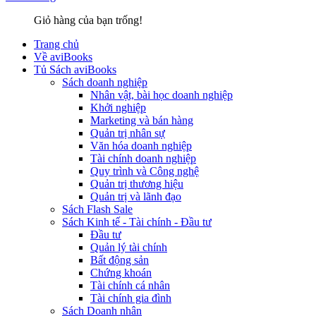
Giỏ hàng của bạn trống!
Trang chủ
Về aviBooks
Tủ Sách aviBooks
Sách doanh nghiệp
Nhân vật, bài học doanh nghiệp
Khởi nghiệp
Marketing và bán hàng
Quản trị nhân sự
Văn hóa doanh nghiệp
Tài chính doanh nghiệp
Quy trình và Công nghệ
Quản trị thương hiệu
Quản trị và lãnh đạo
Sách Flash Sale
Sách Kinh tế - Tài chính - Đầu tư
Đầu tư
Quản lý tài chính
Bất động sản
Chứng khoán
Tài chính cá nhân
Tài chính gia đình
Sách Doanh nhân