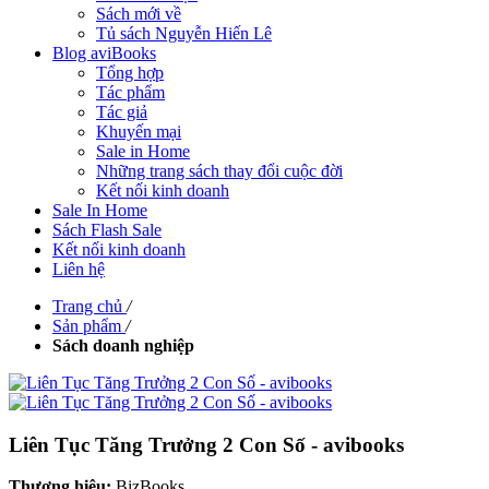
Sách mới về
Tủ sách Nguyễn Hiến Lê
Blog aviBooks
Tổng hợp
Tác phẩm
Tác giả
Khuyến mại
Sale in Home
Những trang sách thay đổi cuộc đời
Kết nối kinh doanh
Sale In Home
Sách Flash Sale
Kết nối kinh doanh
Liên hệ
Trang chủ
/
Sản phẩm
/
Sách doanh nghiệp
Liên Tục Tăng Trưởng 2 Con Số - avibooks
Thương hiệu:
BizBooks