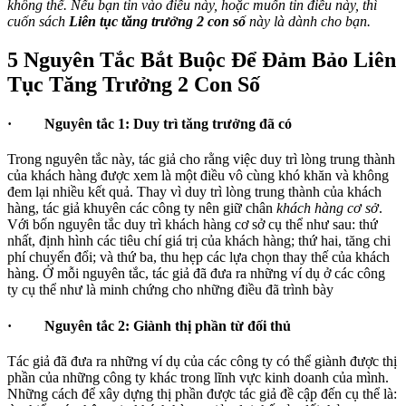
không thể. Nếu bạn tin vào điều này,
hoặc muốn tin điều này, thì
cuốn sách
Liên tục tăng trưởng 2 con số
này là dành cho bạn.
5 Nguyên Tắc Bắt Buộc Để Đảm Bảo Liên
Tục Tăng Trưởng 2 Con Số
·
Nguyên tắc 1: Duy trì tăng trưởng đã có
Trong nguyên tắc này, tác giả cho rằng việc duy trì lòng trung thành
của khách hàng được xem là một điều vô cùng khó khăn và không
đem lại nhiều kết quả. Thay vì duy trì lòng trung thành của khách
hàng, tác giả khuyên các công ty nên giữ chân
khách hàng cơ sở
.
Với bốn nguyên tắc duy trì khách hàng cơ sở cụ thể như sau: thứ
nhất, định hình các tiêu chí giá trị của khách hàng; thứ hai, tăng chi
phí chuyển đổi; và thứ ba, thu hẹp các lựa chọn thay thế của khách
hàng. Ở mỗi nguyên tắc, tác giả đã đưa ra những ví dụ ở các công
ty cụ thể như là minh chứng cho những điều đã trình bày
·
Nguyên tắc 2: Giành thị phần từ đối thủ
Tác giả đã đưa ra những ví dụ của các công ty có thể giành được thị
phần của những công ty khác trong lĩnh vực kinh doanh của mình.
Những cách để xây dựng thị phần được tác giả đề cập đến cụ thể là: