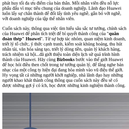
phát huy tối đa ưu điểm của bản thân. Mỗi nhân viên đều nỗ lực
phấu đấu vì mục tiêu chung của doanh nghiệp. Lãnh đạo Huawei
luôn lấy sự chân thành để đổi lấy tình yêu nghề, gắn bó với nghề,
với doanh nghiệp của tập thể nhân viên.
Cuốn sách này, thông qua việc tìm hiểu sâu sắc tư tưởng, chính sách
của Huawei để phân tích triệt để bí quyết thành công của "
quân
đoàn thép" Huawei
". Từ sự hợp tác nhóm, quan niệm kinh doanh,
triết lý tổ chức, ý thức cạnh tranh, kiểm soát khủng hoảng, thu hút
nhân tài, văn hóa sáng tạo, triết lý dòng tiền, quản lý khách hàng,
trách nhiệm xã hội...đã giới thiệu toàn diện lịch sử quá trình hình
thành của Huawei. Hãy cùng
Bizbooks
bước vào thế giới Huawei
để học hỏi điều then chốt trong tư tưởng quản lý, để lắng nghe bản
nhạc của một công ty hiện đại đang hòa mình vào vũ điệu thế giới.
Hy vọng tất cả những người khởi nghiệp, nhà lãnh đạo hay những
người khao khát thành công thông qua cuốn sách này đều sẽ có
được những gợi ý có ích, học đươc những kinh nghiệm thành công.