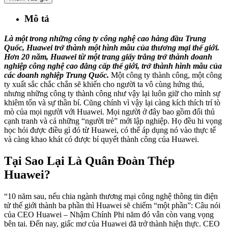
Mô tả
Là một trong những công ty công nghệ cao hàng đầu Trung
Quốc, Huawei trở thành một hình mẫu của thương mại thế giới.
Hơn 20 năm, Huawei từ một trang giấy trắng trở thành doanh
nghiệp công nghệ cao đẳng cấp thế giới, trở thành hình mẫu của
các doanh nghiệp Trung Quốc.
Một công ty thành công, một công
ty xuất sắc chắc chắn sẽ khiến cho người ta vô cùng hứng thú,
nhưng những công ty thành công như vậy lại luôn giữ cho mình sự
khiêm tốn và sự thần bí. Cũng chính vì vậy lại càng kích thích trí tò
mò của mọi người với Huawei. Mọi người ở đây bao gồm đối thủ
cạnh tranh và cả những “người trẻ” mới lập nghiệp. Họ đều hi vọng
học hỏi được điều gì đó từ Huawei, có thể áp dụng nó vào thực tế
và càng khao khát có được bí quyết thành công của Huawei.
Tại Sao Lại Là Quân Đoàn Thép
Huawei?
“10 năm sau, nếu chia ngành thương mại công nghệ thông tin điện
tử thế giới thành ba phần thì Huawei sẽ chiếm “một phần”: Câu nói
của CEO Huawei – Nhậm Chính Phi năm đó vẫn còn vang vọng
bên tai. Đến nay, giấc mơ của Huawei đã trở thành hiện thực. CEO