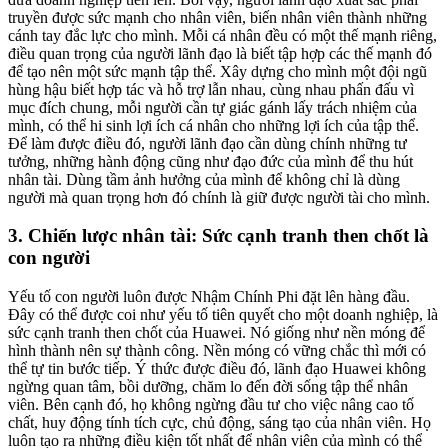
truyền được sức mạnh cho nhân viên, biến nhân viên thành những
cánh tay đắc lực cho mình. Mỗi cá nhân đều có một thế mạnh riêng,
điều quan trọng của người lãnh đạo là biết tập hợp các thế mạnh đó
để tạo nên một sức mạnh tập thể. Xây dựng cho mình một đội ngũ
hùng hậu biết hợp tác và hỗ trợ lẫn nhau, cùng nhau phấn đấu vì
mục đích chung, mỗi người cần tự giác gánh lấy trách nhiệm của
mình, có thể hi sinh lợi ích cá nhân cho những lợi ích của tập thể.
Để làm được điều đó, người lãnh đạo cần dùng chính những tư
tưởng, những hành động cũng như đạo đức của mình để thu hút
nhân tài. Dùng tầm ảnh hưởng của mình để không chỉ là dùng
người mà quan trọng hơn đó chính là giữ được người tài cho mình.
3. Chiến lược nhân tài: Sức cạnh tranh then chốt là
con người
Yếu tố con người luôn được Nhậm Chính Phi đặt lên hàng đầu.
Đây có thể được coi như yếu tố tiên quyết cho một doanh nghiệp, là
sức cạnh tranh then chốt của Huawei. Nó giống như nền móng để
hình thành nên sự thành công. Nền móng có vững chắc thì mới có
thể tự tin bước tiếp. Ý thức được điều đó, lãnh đạo Huawei không
ngừng quan tâm, bồi dưỡng, chăm lo đến đời sống tập thể nhân
viên. Bên cạnh đó, họ không ngừng đầu tư cho việc nâng cao tố
chất, huy động tính tích cực, chủ động, sáng tạo của nhân viên. Họ
luôn tạo ra những điều kiện tốt nhất để nhân viên của mình có thể