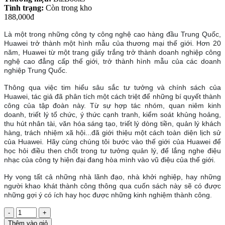
Tình trạng:
Còn trong kho
188,000đ
Là một trong những công ty công nghệ cao hàng đầu Trung Quốc,
Huawei trở thành một hình mẫu của thương mại thế giới. Hơn 20
năm, Huawei từ một trang giấy trắng trở thành doanh nghiệp công
nghệ cao đẳng cấp thế giới, trở thành hình mẫu của các doanh
nghiệp Trung Quốc.
Thông qua việc tim hiểu sâu sắc tư tưởng và chính sách của
Huawei, tác giả đã phân tích một cách triệt để những bí quyết thành
công của tập đoàn này. Từ sự hợp tác nhóm, quan niêm kinh
doanh, triết lý tổ chức, ý thức cạnh tranh, kiểm soát khủng hoảng,
thu hút nhân tài, văn hóa sáng tạo, triết lý dòng tiền, quản lý khách
hàng, trách nhiệm xã hội...đã giới thiệu một cách toàn diện lịch sử
của Huawei. Hãy cùng chúng tôi bước vào thế giới của Huawei để
học hỏi điều then chốt trong tư tưởng quản lý, để lắng nghe điệu
nhạc của công ty hiện đại đang hòa mình vào vũ điệu của thế giới.
Hy vọng tất cả những nhà lãnh đạo, nhà khởi nghiệp, hay những
người khao khát thành công thông qua cuốn sách này sẽ có được
những gợi ý có ích hay học được những kinh nghiệm thành công.
-
+
Thêm vào giỏ