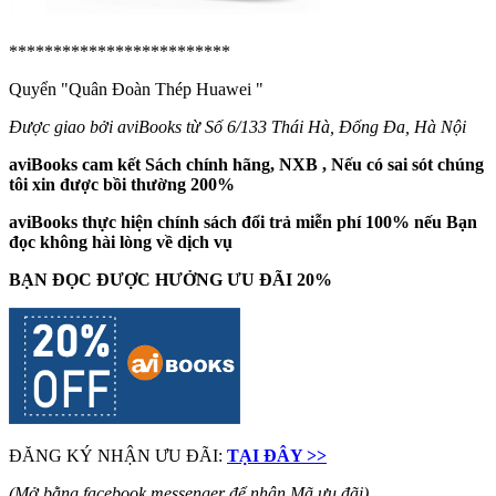
*************************
Quyển "Quân Đoàn Thép Huawei
"
Được giao bởi aviBooks từ Số 6/133 Thái Hà, Đống Đa, Hà Nội
aviBooks cam kết Sách chính hãng, NXB , Nếu có sai sót chúng
tôi xin được bồi thường 200%
aviBooks thực hiện chính sách đổi trả miễn phí 100% nếu Bạn
đọc không hài lòng về dịch vụ
BẠN ĐỌC ĐƯỢC HƯỞNG ƯU ĐÃI 20%
ĐĂNG KÝ NHẬN ƯU ĐÃI:
TẠI ĐÂY >>
(Mở bằng facebook messenger để nhận Mã ưu đãi)