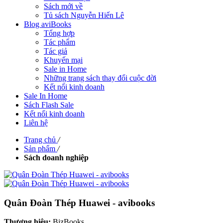
Sách mới về
Tủ sách Nguyễn Hiến Lê
Blog aviBooks
Tổng hợp
Tác phẩm
Tác giả
Khuyến mại
Sale in Home
Những trang sách thay đổi cuộc đời
Kết nối kinh doanh
Sale In Home
Sách Flash Sale
Kết nối kinh doanh
Liên hệ
Trang chủ
/
Sản phẩm
/
Sách doanh nghiệp
Quân Đoàn Thép Huawei - avibooks
Thương hiệu:
BizBooks