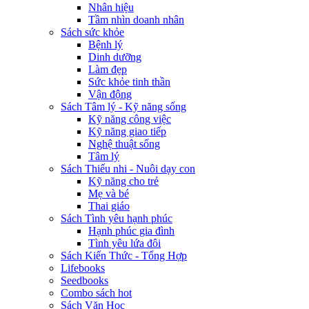
Nhân hiệu
Tầm nhìn doanh nhân
Sách sức khỏe
Bệnh lý
Dinh dưỡng
Làm đẹp
Sức khỏe tinh thần
Vận động
Sách Tâm lý - Kỹ năng sống
Kỹ năng công việc
Kỹ năng giao tiếp
Nghệ thuật sống
Tâm lý
Sách Thiếu nhi - Nuôi dạy con
Kỹ năng cho trẻ
Mẹ và bé
Thai giáo
Sách Tình yêu hạnh phúc
Hạnh phúc gia đình
Tình yêu lứa đôi
Sách Kiến Thức - Tổng Hợp
Lifebooks
Seedbooks
Combo sách hot
Sách Văn Học