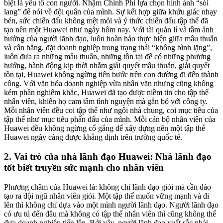
biệt là yếu tố con người. Nhậm Chính Phi lựa chọn hình ảnh “sói
lang” để nói về đội quân của mình. Sự kết hợp giữa khứu giác nhạy
bén, sức chiến đấu không mệt mỏi và ý thức chiến đấu tập thể đã
tạo nên một Huawei như ngày hôm nay. Với tài quản lí và tầm ảnh
hưởng của người lãnh đạo, luôn hoàn hảo thực hiện giữa mâu thuẫn
và cân bằng, đặt doanh nghiệp trong trạng thái “không bình lặng”,
luôn đưa ra những mâu thuẫn, những tồn tại để có những phương
hướng, hành động kịp thời nhằm giải quyết mâu thuẫn, giải quyết
tồn tại, Huawei không ngừng tiến bước trên con đường đi đến thành
công. Với văn hóa doanh nghiệp vừa nhân văn nhưng cũng không
kém phần nghiêm khắc, Huawei đã tạo được niềm tin cho tập thể
nhân viên, khiến họ cam tâm tình nguyện mà gắn bó với công ty.
Mỗi nhân viên đều coi tập thể như ngôi nhà chung, coi mục tiêu của
tập thể như mục tiêu phấn đấu của mình. Mỗi cán bộ nhân viên của
Huawei đều không ngừng cố gắng để xây dựng nên một tập thể
Huawei ngày càng được khẳng định trên trường quốc tế.
2. Vai trò của nhà lãnh đạo Huawei: Nhà lãnh đạo
tốt biết truyền sức mạnh cho nhân viên
Phương châm của Huawei là: không chỉ lãnh đạo giỏi mà cần đào
tạo ra đội ngũ nhân viên giỏi. Một tập thể muốn vững mạnh và đi
lên thì không chỉ dựa vào một mình người lãnh đạo. Người lãnh đạo
có ưu tú đến đâu mà không có tập thể nhân viên thì cũng không thể
đưa doanh nghiệp tiến lên. Bởi vậy, người lãnh đạo xuất sắc phải