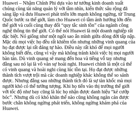
Huawei – Nhậm Chính Phi dựa vào tư tưởng kinh doanh xuất
chúng cùng tài năng quản lý với tầm nhìn, kiến thức sâu rộng đã
sáng lập và đưa Huawei phát triển lớn mạnh không ngừng, từ Trung
Quốc bước ra thế giới, làm cho Huawei có tầm ảnh hưởng lớn đến
thế giới và cuối cùng thay đổi “quy tắc sinh tồn” của ngành công
nghệ thông tin thế giới. Có thể nói Huawei là một doanh nghiệp rất
đặc biệt. Nó giống như một ngôi sao ẩn mình giữa dòng đời tấp nập.
Mặc dù mọi việc họ đều rất khiêm tốn nhưng những vinh quang của
họ đạt được lại rất đáng tự hào. Điều này rất khó để mọi người
không biết đến, cũng vì vậy mà không tránh khỏi việc bị mọi người
bàn tán. Dù vinh quang sẽ mang đến hoa và tiếng vỗ tay nhưng
đằng sau nó lại là vô vàn sự hoài nghi. Huawei chính là một cá thể
có vinh quang và hoài nghi cùng lúc tồn tại. Họ đạt được những
thành tích vượt trội mà các doanh nghiệp khác không thể so sánh
được. Nhưng đằng sau những thành tích đó là sự tàn khốc mà mọi
người khó có thể tưởng tượng. Khi họ tiến vào thị trường thế giới
với tốc độ như bay cũng là lúc họ nhận được danh hiệu “kẻ cướp
bóc”. Nhưng dù có khó khăn thế nào cũng không ngăn cản được
bước chân không ngừng phát triển, không ngừng khám phá của
Huawei.