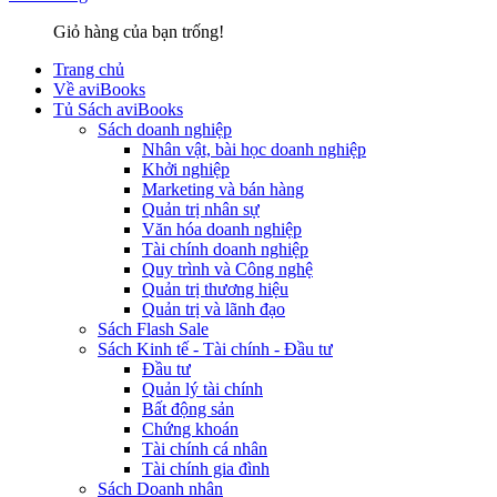
Giỏ hàng của bạn trống!
Trang chủ
Về aviBooks
Tủ Sách aviBooks
Sách doanh nghiệp
Nhân vật, bài học doanh nghiệp
Khởi nghiệp
Marketing và bán hàng
Quản trị nhân sự
Văn hóa doanh nghiệp
Tài chính doanh nghiệp
Quy trình và Công nghệ
Quản trị thương hiệu
Quản trị và lãnh đạo
Sách Flash Sale
Sách Kinh tế - Tài chính - Đầu tư
Đầu tư
Quản lý tài chính
Bất động sản
Chứng khoán
Tài chính cá nhân
Tài chính gia đình
Sách Doanh nhân