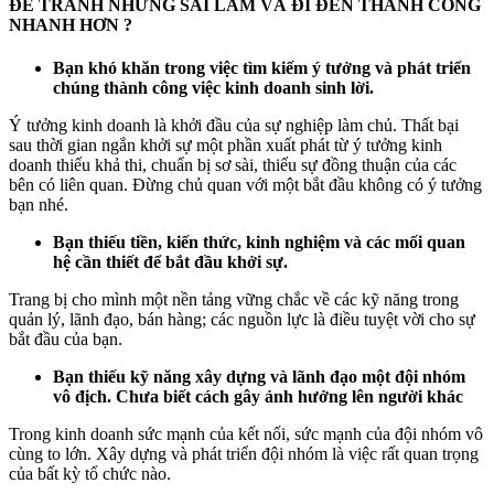
ĐỂ TRÁNH NHỮNG SAI LẦM VÀ ĐI ĐẾN THÀNH CÔNG
NHANH HƠN ?
Bạn khó khăn trong việc tìm kiếm ý tưởng và phát triển
chúng thành công việc kinh doanh sinh lời.
Ý tưởng kinh doanh là khởi đầu của sự nghiệp làm chủ. Thất bại
sau thời gian ngắn khởi sự một phần xuất phát từ ý tưởng kinh
doanh thiếu khả thi, chuẩn bị sơ sài, thiếu sự đồng thuận của các
bên có liên quan. Đừng chủ quan với một bắt đầu không có ý tưởng
bạn nhé.
Bạn thiếu tiền, kiến thức, kinh nghiệm và các mối quan
hệ cần thiết để bắt đầu khởi sự.
Trang bị cho mình một nền tảng vững chắc về các kỹ năng trong
quản lý, lãnh đạo, bán hàng; các nguồn lực là điều tuyệt vời cho sự
bắt đầu của bạn.
Bạn thiếu kỹ năng xây dựng và lãnh đạo một đội nhóm
vô địch. Chưa biết cách gây ảnh hưởng lên người khác
Trong kinh doanh sức mạnh của kết nối, sức mạnh của đội nhóm vô
cùng to lớn. Xây dựng và phát triển đội nhóm là việc rất quan trọng
của bất kỳ tổ chức nào.