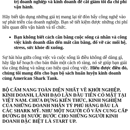
trị doanh nghiệp và kinh doanh để cắt giảm tối đa chi phí
vận hành
.
Hãy biết tận dụng những giá trị mang lại từ đòn bẩy công nghệ vào
sự phát triển của doanh nghiệp. Bạn sẽ tiết kiệm được những chi phí
liên quan đến vận hành và tổ chức.
Bạn không biết cách cân bằng cuộc sống cá nhân và công
việc kinh doanh dẫn đến mất cần bằng, đổ vỡ các mối hệ,
stress, sức khỏe đi xuống.
Sự hài hòa giữa công việc và cuộc sống là điều không dễ dàng gì,
hãy lập kế hoạch cho bản thân một cách rõ ràng, nó sẽ giúp bạn giải
tỏa căng thẳng và nâng cao hiệu quả công việc.
Hiểu được điều đó,
chúng tôi mang đến cho bạn bộ sách huấn luyện kinh doanh
cùng American Shark Tank.
BỘ CẨM NANG TOÀN DIỆN NHẤT VỀ KHỞI NGHIỆP,
KINH DOANH, LÃNH ĐẠO LẦN ĐẦU TIÊN CÓ MẶT TẠI
VIỆT NAM. CHỨA ĐỰNG KIẾN THỨC, KINH NGHIỆM
CỦA NHỮNG DOANH NHÂN TỶ PHÚ HÀNG ĐẦU LÀ
CÁC SHARK MỸ. NHƯ MỘT NGƯỜI CỐ VẤN CUNG CẤP
ĐƯỜNG ĐI NƯỚC BƯỚC CHO NHỮNG NGƯỜI KINH
DOANH ĐẶC BIỆT LÀ START UP.