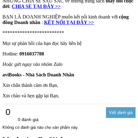
NHỮNG CHIA SẺ SÂU SẮC về những trang sách
thay đổi cuộc
đời
:
CHIA SẺ TẠI ĐÂY >>
BẠN LÀ DOANH NGHIỆP muốn kết nối kinh doanh với
cộng
đồng Doanh nhân
:
KẾT NỐI TẠI ĐÂY >>
*************************
Mọi sự phản hồi của bạn đọc hãy liên hệ
Hotline:
0916037788
Hoặc gửi ngay vào nhóm Zalo
aviBooks - Nhà Sách Doanh Nhân
Xin chân thành cảm ơn Bạn,
Xin chào và hẹn gặp lại Bạn,
0
0 đánh giá
Không có đánh giá nào cho sản phẩm này.