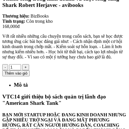
Shark Robert Herjavec - avibooks
Thương hiệu:
BizBooks
Tình trạng:
Còn trong kho
168,000đ
Với rất nhiều những câu chuyện trong cuốn sách, bạn sẽ học được
tương ứng các bài học đáng giá như: - Cách nhận định một cơ hội
kinh doanh trong chớp mắt. - Kiểm soát sự hỗn loạn. - Làm ít hơn
nhưng kiếm nhiều hơn. - Học hỏi từ thất bại, cách tạo lợi nhuận từ
sự thay đổi. - Vì sao có một ý tưởng hay chưa bao giờ là đủ.
-
+
Thêm vào giỏ
Mô tả
VTC14 giới thiệu bộ sách quản trị lãnh đạo
"American Shark Tank"
BẠN MỚI STARTUP HOẶC ĐANG KINH DOANH NHƯNG
GẶP NHIỀU TRỞ NGẠI VÀ ĐANG MẤT PHƯƠNG
HƯỚNG, RẤT CẦN NGƯỜI HƯỚNG DẪN, COACHING