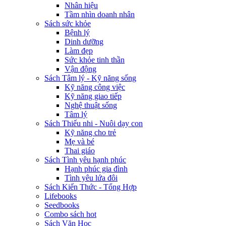
Nhân hiệu
Tầm nhìn doanh nhân
Sách sức khỏe
Bệnh lý
Dinh dưỡng
Làm đẹp
Sức khỏe tinh thần
Vận động
Sách Tâm lý - Kỹ năng sống
Kỹ năng công việc
Kỹ năng giao tiếp
Nghệ thuật sống
Tâm lý
Sách Thiếu nhi - Nuôi dạy con
Kỹ năng cho trẻ
Mẹ và bé
Thai giáo
Sách Tình yêu hạnh phúc
Hạnh phúc gia đình
Tình yêu lứa đôi
Sách Kiến Thức - Tổng Hợp
Lifebooks
Seedbooks
Combo sách hot
Sách Văn Học