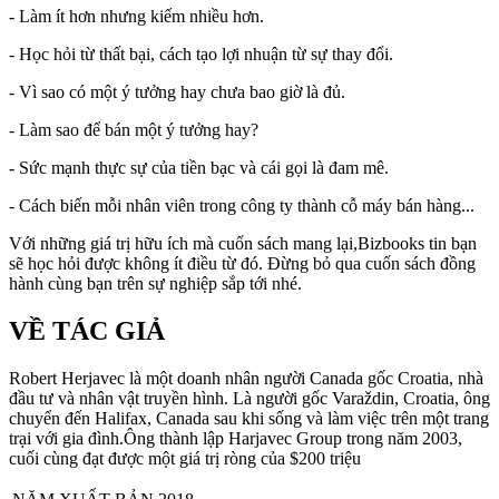
- Làm ít hơn nhưng kiếm nhiều hơn.
- Học hỏi từ thất bại, cách tạo lợi nhuận từ sự thay đổi.
- Vì sao có một ý tưởng hay chưa bao giờ là đủ.
- Làm sao để bán một ý tưởng hay?
- Sức mạnh thực sự của tiền bạc và cái gọi là đam mê.
- Cách biến mỗi nhân viên trong công ty thành cỗ máy bán hàng...
Với những giá trị hữu ích mà cuốn sách mang lại,Bizbooks tin bạn
sẽ học hỏi được không ít điều từ đó. Đừng bỏ qua cuốn sách đồng
hành cùng bạn trên sự nghiệp sắp tới nhé.
VỀ TÁC GIẢ
Robert Herjavec là một doanh nhân người Canada gốc Croatia, nhà
đầu tư và nhân vật truyền hình. Là người gốc Varaždin, Croatia, ông
chuyển đến Halifax, Canada sau khi sống và làm việc trên một trang
trại với gia đình.Ông thành lập Harjavec Group trong năm 2003,
cuối cùng đạt được một giá trị ròng của $200 triệu