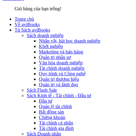
Giỏ hàng của bạn trống!
Trang chủ
Về aviBooks
Tủ Sách aviBooks
Sách doanh nghiệp
Nhân vật, bài học doanh nghiệp
Khởi nghiệp
Marketing và bán hàng
Quản trị nhân sự
Văn hóa doanh nghiệp
Tài chính doanh nghiệp
Quy trình và Công nghệ
Quản trị thương hiệu
Quản trị và lãnh đạo
Sách Flash Sale
Sách Kinh tế - Tài chính - Đầu tư
Đầu tư
Quản lý tài chính
Bất động sản
Chứng khoán
Tài chính cá nhân
Tài chính gia đình
Sách Doanh nhân