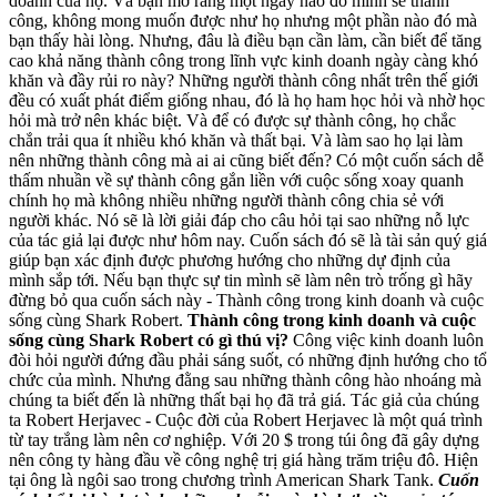
doanh của họ. Và bạn mơ rằng một ngày nào đó mình sẽ thành
công, không mong muốn được như họ nhưng một phần nào đó mà
bạn thấy hài lòng. Nhưng, đâu là điều bạn cần làm, cần biết để tăng
cao khả năng thành công trong lĩnh vực kinh doanh ngày càng khó
khăn và đầy rủi ro này? Những người thành công nhất trên thế giới
đều có xuất phát điểm giống nhau, đó là họ ham học hỏi và nhờ học
hỏi mà trở nên khác biệt. Và để có được sự thành công, họ chắc
chắn trải qua ít nhiều khó khăn và thất bại. Và làm sao họ lại làm
nên những thành công mà ai ai cũng biết đến? Có một cuốn sách dễ
thấm nhuần về sự thành công gắn liền với cuộc sống xoay quanh
chính họ mà không nhiều những người thành công chia sẻ với
người khác. Nó sẽ là lời giải đáp cho câu hỏi tại sao những nỗ lực
của tác giả lại được như hôm nay. Cuốn sách đó sẽ là tài sản quý giá
giúp bạn xác định được phương hướng cho những dự định của
mình sắp tới. Nếu bạn thực sự tin mình sẽ làm nên trò trống gì hãy
đừng bỏ qua cuốn sách này - Thành công trong kinh doanh và cuộc
sống cùng Shark Robert.
Thành công trong kinh doanh và cuộc
sống cùng Shark Robert có gì thú vị?
Công việc kinh doanh luôn
đòi hỏi người đứng đầu phải sáng suốt, có những định hướng cho tổ
chức của mình. Nhưng đằng sau những thành công hào nhoáng mà
chúng ta biết đến là những thất bại họ đã trả giá. Tác giả của chúng
ta Robert Herjavec - Cuộc đời của Robert Herjavec là một quá trình
từ tay trắng làm nên cơ nghiệp. Với 20 $ trong túi ông đã gây dựng
nên công ty hàng đầu về công nghệ trị giá hàng trăm triệu đô. Hiện
tại ông là ngôi sao trong chương trình American Shark Tank.
Cuốn