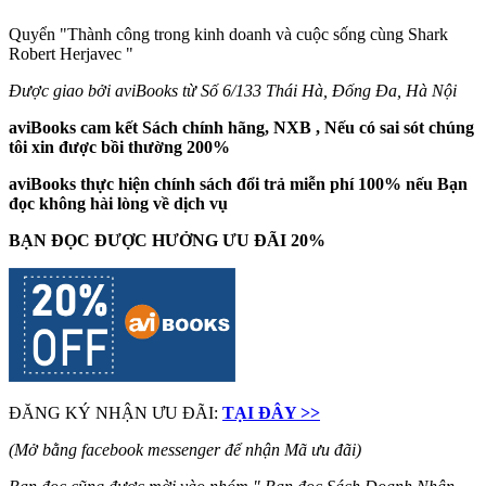
Quyển "Thành công trong kinh doanh và cuộc sống cùng Shark
Robert Herjavec
"
Được giao bởi aviBooks từ Số 6/133 Thái Hà, Đống Đa, Hà Nội
aviBooks cam kết Sách chính hãng, NXB , Nếu có sai sót chúng
tôi xin được bồi thường 200%
aviBooks thực hiện chính sách đổi trả miễn phí 100% nếu Bạn
đọc không hài lòng về dịch vụ
BẠN ĐỌC ĐƯỢC HƯỞNG ƯU ĐÃI 20%
ĐĂNG KÝ NHẬN ƯU ĐÃI:
TẠI ĐÂY >>
(Mở bằng facebook messenger để nhận Mã ưu đãi)