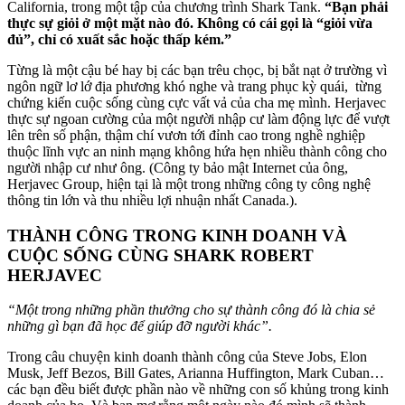
California, trong một tập của chương trình Shark Tank.
“Bạn phải
thực sự giỏi ở một mặt nào đó. Không có cái gọi là “giỏi vừa
đủ”, chỉ có xuất sắc hoặc thấp kém.”
Từng là một cậu bé hay bị các bạn trêu chọc, bị bắt nạt ở trường vì
ngôn ngữ lơ lớ địa phương khó nghe và trang phục kỳ quái, từng
chứng kiến cuộc sống cùng cực vất vả của cha mẹ mình. Herjavec
thực sự ngoan cường của một người nhập cư làm động lực để vượt
lên trên số phận, thậm chí vươn tới đỉnh cao trong nghề nghiệp
thuộc lĩnh vực an ninh mạng không hứa hẹn nhiều thành công cho
người nhập cư như ông. (Công ty bảo mật Internet của ông,
Herjavec Group, hiện tại là một trong những công ty công nghệ
thông tin lớn và thu nhiều lợi nhuận nhất Canada.).
THÀNH CÔNG TRONG KINH DOANH VÀ
CUỘC SỐNG CÙNG SHARK ROBERT
HERJAVEC
“Một trong những phần thưởng cho sự thành công đó là chia sẻ
những gì bạn đã học để giúp đỡ người khác”.
Trong câu chuyện kinh doanh thành công của Steve Jobs, Elon
Musk, Jeff Bezos, Bill Gates, Arianna Huffington, Mark Cuban…
các bạn đều biết được phần nào về những con số khủng trong kinh