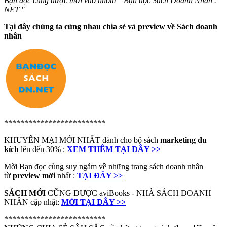
Bạn đọc cũng được mời vào nhóm " Bạn đọc Sách Doanh Nhân .
NET "
Tại đây chúng ta cùng nhau chia sẻ và preview về Sách doanh
nhân
*************************
KHUYẾN MẠI MỚI NHẤT dành cho bộ sách
marketing du
kích
lên đến 30% :
XEM THÊM TẠI ĐÂY >>
Mời Bạn đọc cùng suy ngẫm về những trang sách doanh nhân
từ
preview mới
nhất :
TẠI ĐÂY >>
SÁCH MỚI
CŨNG ĐƯỢC aviBooks - NHÀ SÁCH DOANH
NHÂN cập nhật:
MỚI TẠI ĐÂY >>
*************************