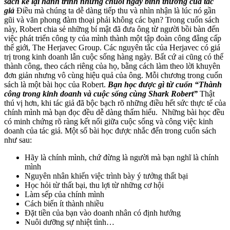
sách kể lại hành trình những chuỗi ngày bình thường của tác
giả
Điều mà chúng ta dễ dàng tiếp thu và nhìn nhận là lúc nó gần
gũi và văn phong đàm thoại phải không các bạn? Trong cuốn sách
này, Robert chia sẻ những bí mật đã đưa ông từ người bồi bàn đến
việc phát triển công ty của mình thành một tập đoàn công đẳng cấp
thế giới, The Herjavec Group. Các nguyên tắc của Herjavec có giá
trị trong kinh doanh lẫn cuộc sống hàng ngày. Bất cứ ai cũng có thể
thành công, theo cách riêng của họ, bằng cách làm theo lời khuyên
đơn giản nhưng vô cùng hiệu quả của ông. Mỗi chương trong cuốn
sách là một bài học của Robert.
Bạn học được gì từ cuốn “Thành
công trong kinh doanh và cuộc sống cùng Shark Robert”
Thật
thú vị hơn, khi tác giả đã bộc bạch rõ những điều hết sức thực tế của
chính mình mà bạn đọc đều dễ dàng thấm hiểu. Những bài học đều
có minh chứng rõ ràng kết nối giữa cuộc sống và công việc kinh
doanh của tác giả. Một số bài học được nhắc đến trong cuốn sách
như sau:
Hãy là chính mình, chứ đừng là người mà bạn nghĩ là chính
mình
Nguyên nhân khiến việc trình bày ý tưởng thất bại
Học hỏi từ thất bại, thu lợi từ những cơ hội
Làm sếp của chính mình
Cách biến ít thành nhiều
Đặt tiền của bạn vào doanh nhân có định hướng
Nuôi dưỡng sự nhiệt tình…