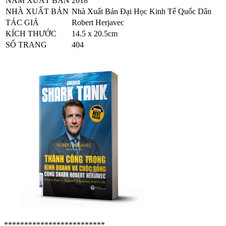
NĂM XUẤT BẢN
2018
NHÀ XUẤT BẢN
Nhà Xuất Bản Đại Học Kinh Tế Quốc Dân
TÁC GIẢ
Robert Herjavec
KÍCH THƯỚC
14.5 x 20.5cm
SỐ TRANG
404
*************************