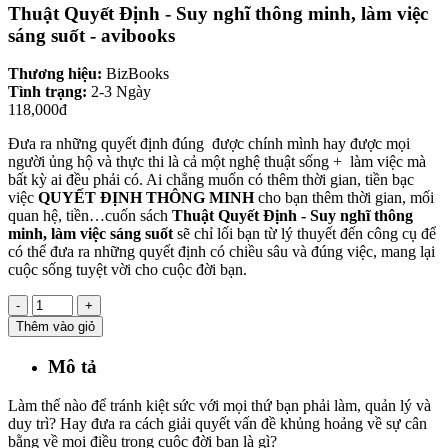
Thuật Quyết Định - Suy nghĩ thông minh, làm việc
sáng suốt - avibooks
Thương hiệu:
BizBooks
Tình trạng:
2-3 Ngày
118,000đ
Đưa ra những quyết định đúng được chính mình hay được mọi
người ủng hộ và thực thi là cả một nghệ thuật sống + làm việc mà
bất kỳ ai đều phải có. Ai chẳng muốn có thêm thời gian, tiền bạc
việc
QUYẾT ĐỊNH THÔNG MINH
cho bạn thêm thời gian, mối
quan hệ, tiền…cuốn sách
Thuật Quyết Định - Suy nghĩ thông
minh, làm việc sáng suốt
sẽ chỉ lối bạn từ lý thuyết đến công cụ để
có thể đưa ra những quyết định có chiều sâu và đúng việc, mang lại
cuộc sống tuyệt vời cho cuộc đời bạn.
-
+
Thêm vào giỏ
Mô tả
Làm thế nào để tránh kiệt sức với mọi thứ bạn phải làm, quản lý và
duy trì? Hay đưa ra cách giải quyết vấn đề khủng hoảng về sự cân
bằng về mọi điều trong cuộc đời bạn là gì?