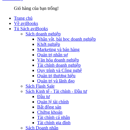
Giỏ hàng của bạn trống!
Trang chủ
Về aviBooks
Tủ Sách aviBooks
Sách doanh nghiệp
Nhân vật, bài học doanh nghiệp
Khởi nghiệp
Marketing và bán hàng
Quản trị nhân sự
Văn hóa doanh nghiệp
Tài chính doanh nghiệp
Quy trình và Công nghệ
Quản trị thương hiệu
Quản trị và lãnh đạo
Sách Flash Sale
Sách Kinh tế - Tài chính - Đầu tư
Đầu tư
Quản lý tài chính
Bất động sản
Chứng khoán
Tài chính cá nhân
Tài chính gia đình
Sách Doanh nhân