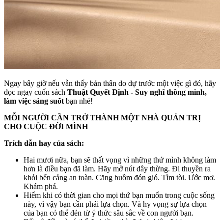
Ngay bây giờ nếu vẫn thấy bản thân do dự trước một việc gì đó, hãy
đọc ngay cuốn sách
Thuật Quyết Định - Suy nghĩ thông minh,
làm việc sáng suốt
bạn nhé!
MỖI NGƯỜI CẦN TRỞ THÀNH MỘT NHÀ QUẢN TRỊ
CHO CUỘC ĐỜI MÌNH
Trích dẫn hay của sách:
Hai mươi nữa, bạn sẽ thất vọng vì những thứ mình không làm
hơn là điều bạn đã làm. Hãy mở nút dây thừng. Đi thuyền ra
khỏi bến cảng an toàn. Căng buồm đón gió. Tìm tòi. Ước mơ.
Khám phá.
Hiếm khi có thời gian cho mọi thứ bạn muốn trong cuộc sống
này, vì vậy bạn cần phải lựa chọn. Và hy vọng sự lựa chọn
của bạn có thể đén từ ý thức sâu sắc về con người bạn.