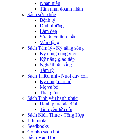
Nhân hiệu
Tầm nhìn doanh nhân
Sách sức khỏe
Bệnh lý
Dinh dưỡng
Làm đẹp
Sức khỏe tinh thần
Vận động
Sách Tâm lý - Kỹ năng sống
Kỹ năng công việc
Kỹ năng giao tiếp
Nghệ thuật sống
Tâm lý
Sách Thiếu nhi - Nuôi dạy con
Kỹ năng cho trẻ
Mẹ và bé
Thai giáo
Sách Tình yêu hạnh phúc
Hạnh phúc gia đình
Tình yêu lứa đôi
Sách Kiến Thức - Tổng Hợp
Lifebooks
Seedbooks
Combo sách hot
Sách Văn Học