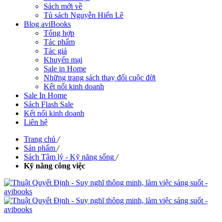
Sách mới về
Tủ sách Nguyễn Hiến Lê
Blog aviBooks
Tổng hợp
Tác phẩm
Tác giả
Khuyến mại
Sale in Home
Những trang sách thay đổi cuộc đời
Kết nối kinh doanh
Sale In Home
Sách Flash Sale
Kết nối kinh doanh
Liên hệ
Trang chủ
/
Sản phẩm
/
Sách Tâm lý - Kỹ năng sống
/
Kỹ năng công việc