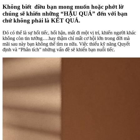
Không biết điều bạn mong muốn hoặc phớt lờ
chúng sẽ khiến những “HẬU QUẢ” đến với bạn
chứ không phải là KẾT QUẢ.
Đó có thể là sự hối tiếc, hối hận, mất đi một vị trí, khiến người khác
không còn tin tưởng….hay thậm chí mất cơ hội lớn trong đời mà
mãi sau này bạn không thể tìm ra nữa. Việc thiếu kỹ năng Quyết
định và “Phân tích” những vấn đề sẽ khiến bạn nuối tiếc.