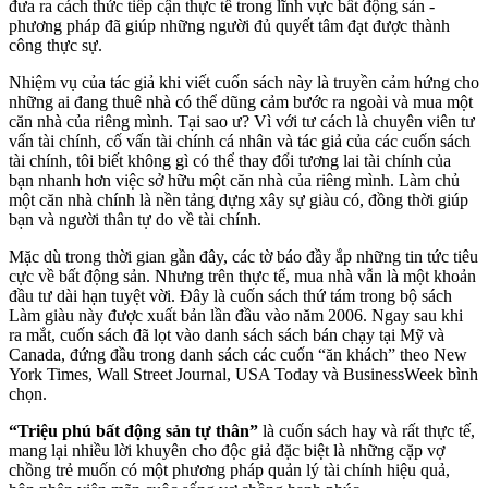
đưa ra cách thức tiếp cận thực tế trong lĩnh vực bất động sản -
phương pháp đã giúp những người đủ quyết tâm đạt được thành
công thực sự.
Nhiệm vụ của tác giả khi viết cuốn sách này là truyền cảm hứng cho
những ai đang thuê nhà có thể dũng cảm bước ra ngoài và mua một
căn nhà của riêng mình. Tại sao ư? Vì với tư cách là chuyên viên tư
vấn tài chính, cố vấn tài chính cá nhân và tác giả của các cuốn sách
tài chính, tôi biết không gì có thể thay đổi tương lai tài chính của
bạn nhanh hơn việc sở hữu một căn nhà của riêng mình. Làm chủ
một căn nhà chính là nền tảng dựng xây sự giàu có, đồng thời giúp
bạn và người thân tự do về tài chính.
Mặc dù trong thời gian gần đây, các tờ báo đầy ắp những tin tức tiêu
cực về bất động sản. Nhưng trên thực tế, mua nhà vẫn là một khoản
đầu tư dài hạn tuyệt vời. Đây là cuốn sách thứ tám trong bộ sách
Làm giàu này được xuất bản lần đầu vào năm 2006. Ngay sau khi
ra mắt, cuốn sách đã lọt vào danh sách sách bán chạy tại Mỹ và
Canada, đứng đầu trong danh sách các cuốn “ăn khách” theo New
York Times, Wall Street Journal, USA Today và BusinessWeek bình
chọn.
“Triệu phú bất động sản tự thân”
là cuốn sách hay và rất thực tế,
mang lại nhiều lời khuyên cho độc giả đặc biệt là những cặp vợ
chồng trẻ muốn có một phương pháp quản lý tài chính hiệu quả,