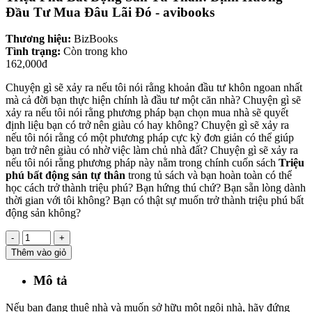
Đầu Tư Mua Đâu Lãi Đó - avibooks
Thương hiệu:
BizBooks
Tình trạng:
Còn trong kho
162,000đ
Chuyện gì sẽ xảy ra nếu tôi nói rằng khoản đầu tư khôn ngoan nhất
mà cả đời bạn thực hiện chính là đầu tư một căn nhà? Chuyện gì sẽ
xảy ra nếu tôi nói rằng phương pháp bạn chọn mua nhà sẽ quyết
định liệu bạn có trở nên giàu có hay không? Chuyện gì sẽ xảy ra
nếu tôi nói rằng có một phương pháp cực kỳ đơn giản có thể giúp
bạn trở nên giàu có nhờ việc làm chủ nhà đất? Chuyện gì sẽ xảy ra
nếu tôi nói rằng phương pháp này nằm trong chính cuốn sách
Triệu
phú bất động sản tự thân
trong tủ sách và bạn hoàn toàn có thể
học cách trở thành triệu phú? Bạn hứng thú chứ? Bạn sẵn lòng dành
thời gian với tôi không? Bạn có thật sự muốn trở thành triệu phú bất
động sản không?
-
+
Thêm vào giỏ
Mô tả
Nếu bạn đang thuê nhà và muốn sở hữu một ngôi nhà, hãy đứng