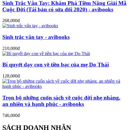
Sinh Trắc Vân Tay: Khám Phá Tiềm Năng Giải Mã
Cuộc Đời (Tái bản có sửa đổi 2020) - avibooks
268,000đ
Sinh trắc vân tay - avibooks
210,000đ
Bí quyết dạy con về tiền bạc của mẹ Do Thái
128,000đ
Trọn bộ những cuốn sách về cuộc đời nhẹ nhàng,
an nhiên và hạnh phúc - avibooks
746,000đ
SÁCH DOANH NHÂN