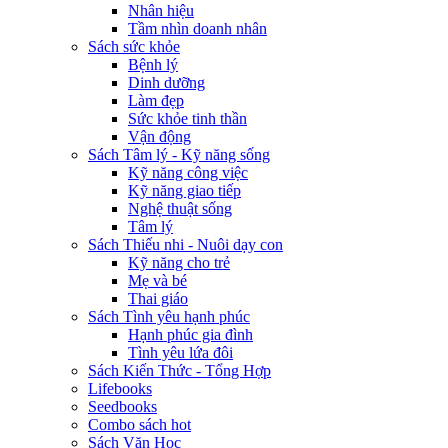
Nhân hiệu
Tầm nhìn doanh nhân
Sách sức khỏe
Bệnh lý
Dinh dưỡng
Làm đẹp
Sức khỏe tinh thần
Vận động
Sách Tâm lý - Kỹ năng sống
Kỹ năng công việc
Kỹ năng giao tiếp
Nghệ thuật sống
Tâm lý
Sách Thiếu nhi - Nuôi dạy con
Kỹ năng cho trẻ
Mẹ và bé
Thai giáo
Sách Tình yêu hạnh phúc
Hạnh phúc gia đình
Tình yêu lứa đôi
Sách Kiến Thức - Tổng Hợp
Lifebooks
Seedbooks
Combo sách hot
Sách Văn Học