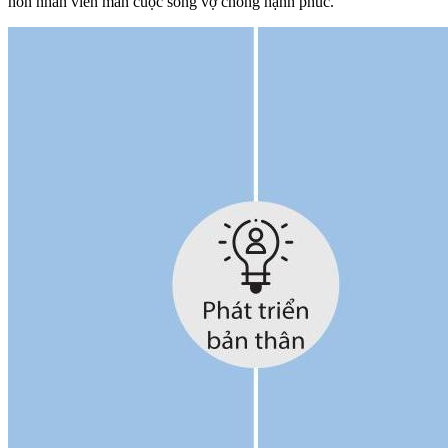
hôn nhân viên mãn cuộc sống vợ chồng hạnh phúc.