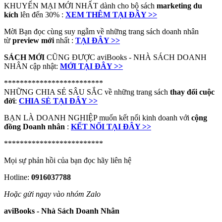
KHUYẾN MẠI MỚI NHẤT dành cho bộ sách
marketing du
kích
lên đến 30% :
XEM THÊM TẠI ĐÂY >>
Mời Bạn đọc cùng suy ngẫm về những trang sách doanh nhân
từ
preview mới
nhất :
TẠI ĐÂY >>
SÁCH MỚI
CŨNG ĐƯỢC aviBooks - NHÀ SÁCH DOANH
NHÂN cập nhật:
MỚI TẠI ĐÂY >>
*************************
NHỮNG CHIA SẺ SÂU SẮC về những trang sách
thay đổi cuộc
đời
:
CHIA SẺ TẠI ĐÂY >>
BẠN LÀ DOANH NGHIỆP muốn kết nối kinh doanh với
cộng
đồng Doanh nhân
:
KẾT NỐI TẠI ĐÂY >>
*************************
Mọi sự phản hồi của bạn đọc hãy liên hệ
Hotline:
0916037788
Hoặc gửi ngay vào nhóm Zalo
aviBooks - Nhà Sách Doanh Nhân