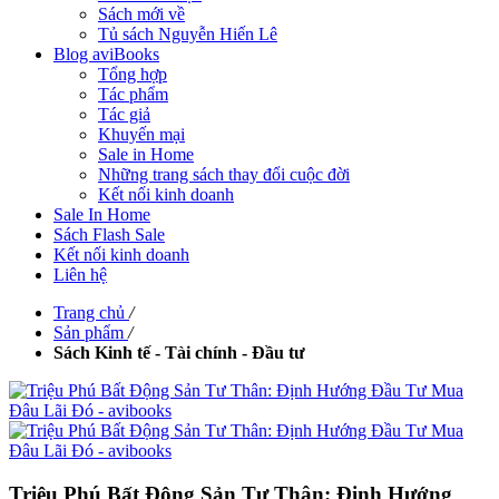
Sách mới về
Tủ sách Nguyễn Hiến Lê
Blog aviBooks
Tổng hợp
Tác phẩm
Tác giả
Khuyến mại
Sale in Home
Những trang sách thay đổi cuộc đời
Kết nối kinh doanh
Sale In Home
Sách Flash Sale
Kết nối kinh doanh
Liên hệ
Trang chủ
/
Sản phẩm
/
Sách Kinh tế - Tài chính - Đầu tư
Triệu Phú Bất Động Sản Tư Thân: Định Hướng