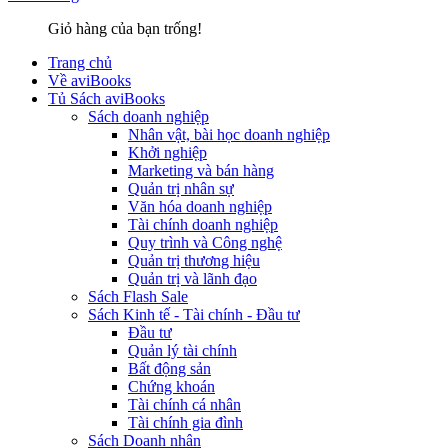
Giỏ hàng của bạn trống!
Trang chủ
Về aviBooks
Tủ Sách aviBooks
Sách doanh nghiệp
Nhân vật, bài học doanh nghiệp
Khởi nghiệp
Marketing và bán hàng
Quản trị nhân sự
Văn hóa doanh nghiệp
Tài chính doanh nghiệp
Quy trình và Công nghệ
Quản trị thương hiệu
Quản trị và lãnh đạo
Sách Flash Sale
Sách Kinh tế - Tài chính - Đầu tư
Đầu tư
Quản lý tài chính
Bất động sản
Chứng khoán
Tài chính cá nhân
Tài chính gia đình
Sách Doanh nhân