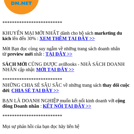
*************************
KHUYẾN MẠI MỚI NHẤT dành cho bộ sách
marketing du
kích
lên đến 30% :
XEM THÊM TẠI ĐÂY >>
Mời Bạn đọc cùng suy ngẫm về những trang sách doanh nhân
từ
preview mới
nhất :
TẠI ĐÂY >>
SÁCH MỚI
CŨNG ĐƯỢC aviBooks - NHÀ SÁCH DOANH
NHÂN cập nhật:
MỚI TẠI ĐÂY >>
*************************
NHỮNG CHIA SẺ SÂU SẮC về những trang sách
thay đổi cuộc
đời
:
CHIA SẺ TẠI ĐÂY >>
BẠN LÀ DOANH NGHIỆP muốn kết nối kinh doanh với
cộng
đồng Doanh nhân
:
KẾT NỐI TẠI ĐÂY >>
*************************
Mọi sự phản hồi của bạn đọc hãy liên hệ