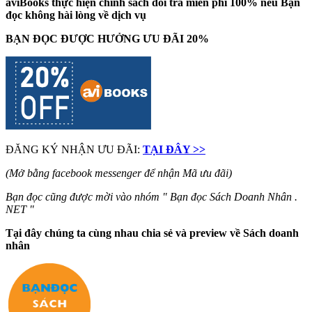
aviBooks thực hiện chính sách đổi trả miễn phí 100% nếu Bạn
đọc không hài lòng về dịch vụ
BẠN ĐỌC ĐƯỢC HƯỞNG ƯU ĐÃI 20%
ĐĂNG KÝ NHẬN ƯU ĐÃI:
TẠI ĐÂY >>
(Mở bằng facebook messenger để nhận Mã ưu đãi)
Bạn đọc cũng được mời vào nhóm " Bạn đọc Sách Doanh Nhân .
NET "
Tại đây chúng ta cùng nhau chia sẻ và preview về Sách doanh
nhân