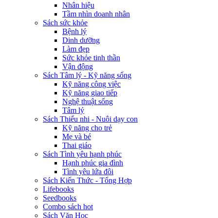
Nhân hiệu
Tầm nhìn doanh nhân
Sách sức khỏe
Bệnh lý
Dinh dưỡng
Làm đẹp
Sức khỏe tinh thần
Vận động
Sách Tâm lý - Kỹ năng sống
Kỹ năng công việc
Kỹ năng giao tiếp
Nghệ thuật sống
Tâm lý
Sách Thiếu nhi - Nuôi dạy con
Kỹ năng cho trẻ
Mẹ và bé
Thai giáo
Sách Tình yêu hạnh phúc
Hạnh phúc gia đình
Tình yêu lứa đôi
Sách Kiến Thức - Tổng Hợp
Lifebooks
Seedbooks
Combo sách hot
Sách Văn Học