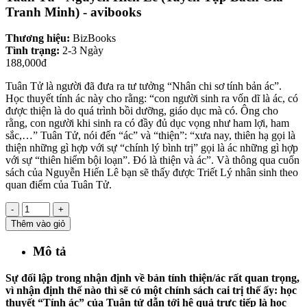
Tranh Minh) - avibooks
Thương hiệu:
BizBooks
Tình trạng:
2-3 Ngày
188,000đ
Tuân Tử là người đã đưa ra tư tưởng “Nhân chi sơ tính bản ác”.
Học thuyết tính ác này cho rằng: “con người sinh ra vốn dĩ là ác, có
được thiện là do quá trình bồi dưỡng, giáo dục mà có. Ông cho
rằng, con người khi sinh ra có đầy đủ dục vọng như ham lợi, ham
sắc,…” Tuân Tử, nói đến “ác” và “thiện”: “xưa nay, thiên hạ gọi là
thiện những gì hợp với sự “chính lý bình trị” gọi là ác những gì hợp
với sự “thiên hiểm bội loạn”. Đó là thiện và ác”. Và thông qua cuốn
sách của Nguyễn Hiến Lê bạn sẽ thấy được Triết Lý nhân sinh theo
quan điểm của Tuân Tử.
-
+
Thêm vào giỏ
Mô tả
Sự đối lập trong nhận định về bản tính thiện/ác rất quan trọng,
vì nhận định thế nào thì sẽ có một chính sách cai trị thế ấy: học
thuyết “Tính ác” của Tuân tử dẫn tới hệ quả trực tiếp là học