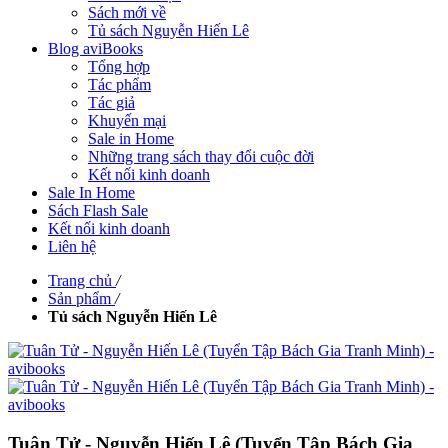
Sách mới về
Tủ sách Nguyễn Hiến Lê
Blog aviBooks
Tổng hợp
Tác phẩm
Tác giả
Khuyến mại
Sale in Home
Những trang sách thay đổi cuộc đời
Kết nối kinh doanh
Sale In Home
Sách Flash Sale
Kết nối kinh doanh
Liên hệ
Trang chủ
/
Sản phẩm
/
Tủ sách Nguyễn Hiến Lê
Tuân Tử - Nguyễn Hiến Lê (Tuyển Tập Bách Gia