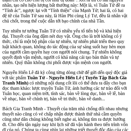
nhân, tạo nên hiện lượng bất thường này: Một là, vì Tuân Tử đề ra
“Tính ác”, ngược lại với “Tính thiện” của Mạnh Tử; hai là, có hai
đệ tử của Tuân Tử sau này, là Hàn Phi cùng Lý Tư, đều là nhân vật
chủ chốt, trong thế cuộc dẫn tới bạo chính của nhà Tần.
Tuy nhiên tư tưởng Tuân Tử có nhiều yếu tố tiến bộ và khá hiện
đại. Thuyết của ông đậm nét duy vật. Ông cho là trời không có ý
thức, chỉ là một bộ phận của tự nhiên, tự nhiên phát triển theo quy
luật khách quan, không do tác động của sự sáng suốt hay hèn mọn
của người cầm quyền hay con người nói chung. Tự nhiên không
quyết định vận mệnh, người có khả năng cải tạo bản thân và tự
nhiên. Quỷ thần không chi phối được vận mệnh con người.
Nguyễn Hiến Lê đã kỳ công từng dòng chữ để gửi dến quý độc giả
với tác phẩm
Tuân Tử - Nguyễn Hiến Lê ( Tuyển Tập Bách Gia
Tranh Minh)
có những nội dung cốt lõi có thể đưa ra đây cho bạn
đọc tham khảo: lược truyện Tuân Tử, ảnh hưởng các tư trào đối với
Tuân học, quan niệm trời, tính sác, bàn về lòng dục, bàn về lễ, bàn
về nhạc, bàn về chính trị, bàn về tri thức, bàn về danh...
Bách Gia Tranh Minh - Thuyết của trăm nhà chống đối nhau nhưng
thuyết nào cũng có vẻ chấp nhận được thành thử nhà cầm quyền
cũng như dân chúng không biết nghe ai, không tìm ra được hướng
đi. Cho đến tận ngày nay khi lịch sử đã vận hành theo tiến trình vốn
dĩ của nó. Chúng ta cùng nhìn lại những triết thuyết độc đáo của các