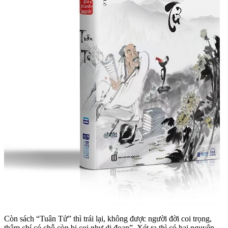
Còn sách “Tuân Tử” thì trái lại, không được người đời coi trọng,
thậm chí có chỗ còn bị coi như dị đoan”. Xét ra thì có hai nguyên