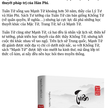
thuyết pháp trị của Hàn Phi.
Tuân Tử sống sau Mạnh Tử khoảng hơn 50 năm, thầy của Lý Tư
và Hàn Phi. Sách Tư tưởng của Tuân Tử căn bản giống Khổng Tử
(về quân quyền, lễ nghĩa…) nhưng lại cực lực đả phá những học
thuyết khác của Mặc Tử, Trang Tử, kể cả Mạnh Tử.
Tuân Tử cũng như Mạnh Tử, cả hai đều là nhân vật lịch sử, thừa kế
tư tưởng, phát triển học thuyết của đức thầy Khổng Tử, nhưng kết
cuộc thì khác nhau về tao ngộ. Trên lịch sử Trung quốc, Mạnh Tử
đã giành được một địa vị chỉ có dưới một nấc, so với Khổng Tử,
sách “Mạnh Tử” được liệt vào mười ba kinh thư, mà tầng lớp trí
thức cổ kim, ai nấy đều nên học hỏi theo truyền thống.