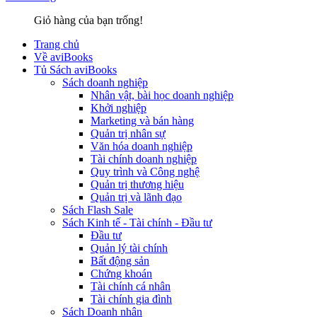
Giỏ hàng của bạn trống!
Trang chủ
Về aviBooks
Tủ Sách aviBooks
Sách doanh nghiệp
Nhân vật, bài học doanh nghiệp
Khởi nghiệp
Marketing và bán hàng
Quản trị nhân sự
Văn hóa doanh nghiệp
Tài chính doanh nghiệp
Quy trình và Công nghệ
Quản trị thương hiệu
Quản trị và lãnh đạo
Sách Flash Sale
Sách Kinh tế - Tài chính - Đầu tư
Đầu tư
Quản lý tài chính
Bất động sản
Chứng khoán
Tài chính cá nhân
Tài chính gia đình
Sách Doanh nhân