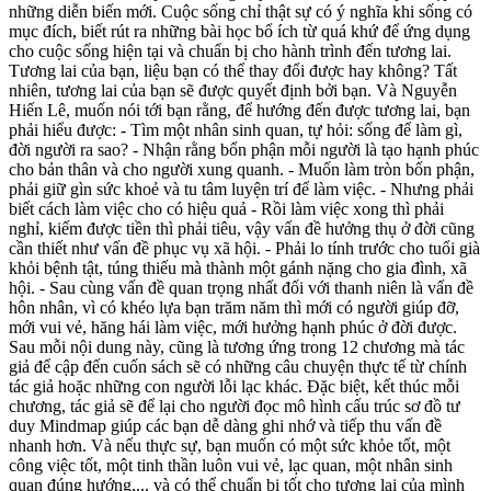
những diễn biến mới. Cuộc sống chỉ thật sự có ý nghĩa khi sống có
mục đích, biết rút ra những bài học bổ ích từ quá khứ để ứng dụng
cho cuộc sống hiện tại và chuẩn bị cho hành trình đến tương lai.
Tương lai của bạn, liệu bạn có thể thay đổi được hay không? Tất
nhiên, tương lai của bạn sẽ được quyết định bởi bạn. Và Nguyễn
Hiến Lê, muốn nói tới bạn rằng, để hướng đến được tương lai, bạn
phải hiểu được: - Tìm một nhân sinh quan, tự hỏi: sống để làm gì,
đời người ra sao? - Nhận rằng bổn phận mỗi người là tạo hạnh phúc
cho bản thân và cho người xung quanh. - Muốn làm tròn bổn phận,
phải giữ gìn sức khoẻ và tu tâm luyện trí để làm việc. - Nhưng phải
biết cách làm việc cho có hiệu quả - Rồi làm việc xong thì phải
nghỉ, kiếm được tiền thì phải tiêu, vậy vấn đề hưởng thụ ở đời cũng
cần thiết như vấn đề phục vụ xã hội. - Phải lo tính trước cho tuổi già
khỏi bệnh tật, túng thiếu mà thành một gánh nặng cho gia đình, xã
hội. - Sau cùng vấn đề quan trọng nhất đối với thanh niên là vấn đề
hôn nhân, vì có khéo lựa bạn trăm năm thì mới có người giúp đỡ,
mới vui vẻ, hăng hái làm việc, mới hưởng hạnh phúc ở đời được.
Sau mỗi nội dung này, cũng là tương ứng trong 12 chương mà tác
giả để cập đến cuốn sách sẽ có những câu chuyện thực tế từ chính
tác giả hoặc những con người lỗi lạc khác. Đặc biệt, kết thúc mỗi
chương, tác giả sẽ để lại cho người đọc mô hình cấu trúc sơ đồ tư
duy Mindmap giúp các bạn dễ dàng ghi nhớ và tiếp thu vấn đề
nhanh hơn. Và nếu thực sự, bạn muốn có một sức khỏe tốt, một
công việc tốt, một tinh thần luôn vui vẻ, lạc quan, một nhân sinh
quan đúng hướng,... và có thể chuẩn bị tốt cho tương lai của mình