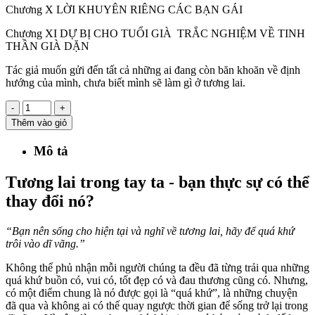
Chương X LỜI KHUYÊN RIÊNG CÁC BẠN GÁI
Chương XI DỰ BỊ CHO TUỔI GIÀ TRẮC NGHIỆM VỀ TINH
THẦN GIÀ DẶN
Tác giả muốn gửi đến tất cả những ai đang còn băn khoăn về định
hướng của mình, chưa biết mình sẽ làm gì ở tương lai.
-
+
Thêm vào giỏ
Mô tả
Tương lai trong tay ta - bạn thực sự có thể
thay đổi nó?
“Bạn nên sống cho hiện tại và nghĩ về tương lai, hãy để quá khứ
trôi vào dĩ vãng.”
Không thể phủ nhận mỗi người chúng ta đều đã từng trải qua những
quá khứ buồn có, vui có, tốt đẹp có và đau thương cũng có. Nhưng,
có một điểm chung là nó được gọi là “quá khứ”, là những chuyện
đã qua và không ai có thế quay ngược thời gian để sống trở lại trong