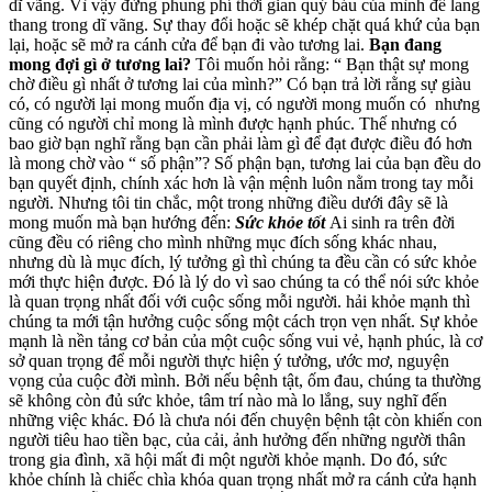
dĩ vãng. Vì vậy đừng phung phí thời gian quý báu của mình để lang
thang trong dĩ vãng. Sự thay đổi hoặc sẽ khép chặt quá khứ của bạn
lại, hoặc sẽ mở ra cánh cửa để bạn đi vào tương lai.
Bạn đang
mong đợi gì ở tương lai?
Tôi muốn hỏi rằng: “ Bạn thật sự mong
chờ điều gì nhất ở tương lai của mình?” Có bạn trả lời rằng sự giàu
có, có người lại mong muốn địa vị, có người mong muốn có nhưng
cũng có người chỉ mong là mình được hạnh phúc. Thế nhưng có
bao giờ bạn nghĩ rằng bạn cần phải làm gì để đạt được điều đó hơn
là mong chờ vào “ số phận”? Số phận bạn, tương lai của bạn đều do
bạn quyết định, chính xác hơn là vận mệnh luôn nằm trong tay mỗi
người. Nhưng tôi tin chắc, một trong những điều dưới đây sẽ là
mong muốn mà bạn hướng đến:
Sức khỏe tốt
Ai sinh ra trên đời
cũng đều có riêng cho mình những mục đích sống khác nhau,
nhưng dù là mục đích, lý tưởng gì thì chúng ta đều cần có sức khỏe
mới thực hiện được. Đó là lý do vì sao chúng ta có thể nói sức khỏe
là quan trọng nhất đối với cuộc sống mỗi người. hải khỏe mạnh thì
chúng ta mới tận hưởng cuộc sống một cách trọn vẹn nhất. Sự khỏe
mạnh là nền tảng cơ bản của một cuộc sống vui vẻ, hạnh phúc, là cơ
sở quan trọng để mỗi người thực hiện ý tưởng, ước mơ, nguyện
vọng của cuộc đời mình. Bởi nếu bệnh tật, ốm đau, chúng ta thường
sẽ không còn đủ sức khỏe, tâm trí nào mà lo lắng, suy nghĩ đến
những việc khác. Đó là chưa nói đến chuyện bệnh tật còn khiến con
người tiêu hao tiền bạc, của cải, ảnh hưởng đến những người thân
trong gia đình, xã hội mất đi một người khỏe mạnh. Do đó, sức
khỏe chính là chiếc chìa khóa quan trọng nhất mở ra cánh cửa hạnh