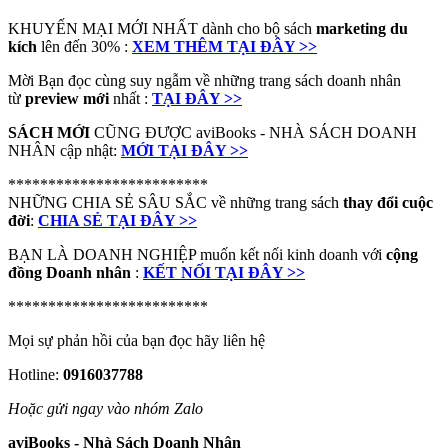
KHUYẾN MẠI MỚI NHẤT dành cho bộ sách
marketing du
kích
lên đến 30% :
XEM THÊM TẠI ĐÂY >>
Mời Bạn đọc cùng suy ngẫm về những trang sách doanh nhân
từ
preview mới
nhất :
TẠI ĐÂY >>
SÁCH MỚI
CŨNG ĐƯỢC aviBooks - NHÀ SÁCH DOANH
NHÂN cập nhật:
MỚI TẠI ĐÂY >>
*************************
NHỮNG CHIA SẺ SÂU SẮC về những trang sách
thay đổi cuộc
đời
:
CHIA SẺ TẠI ĐÂY >>
BẠN LÀ DOANH NGHIỆP muốn kết nối kinh doanh với
cộng
đồng Doanh nhân
:
KẾT NỐI TẠI ĐÂY >>
*************************
Mọi sự phản hồi của bạn đọc hãy liên hệ
Hotline:
0916037788
Hoặc gửi ngay vào nhóm Zalo
aviBooks - Nhà Sách Doanh Nhân