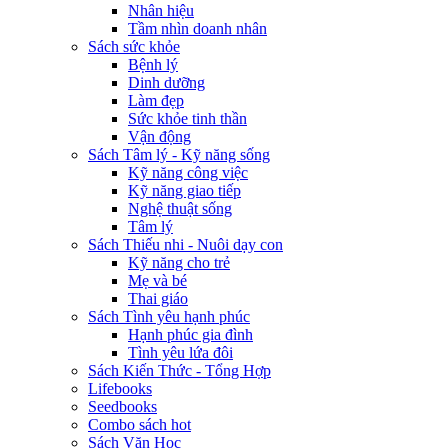
Nhân hiệu
Tầm nhìn doanh nhân
Sách sức khỏe
Bệnh lý
Dinh dưỡng
Làm đẹp
Sức khỏe tinh thần
Vận động
Sách Tâm lý - Kỹ năng sống
Kỹ năng công việc
Kỹ năng giao tiếp
Nghệ thuật sống
Tâm lý
Sách Thiếu nhi - Nuôi dạy con
Kỹ năng cho trẻ
Mẹ và bé
Thai giáo
Sách Tình yêu hạnh phúc
Hạnh phúc gia đình
Tình yêu lứa đôi
Sách Kiến Thức - Tổng Hợp
Lifebooks
Seedbooks
Combo sách hot
Sách Văn Học