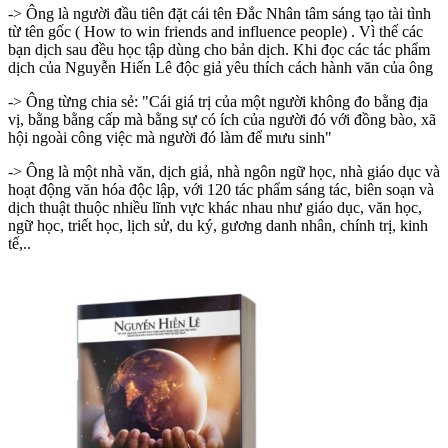
-> Ông là người đầu tiên đặt cái tên Đắc Nhân tâm sáng tạo tài tình
từ tên gốc ( How to win friends and influence people) . Vì thế các
bạn dịch sau đều học tập dùng cho bản dịch. Khi đọc các tác phẩm
dịch của Nguyễn Hiến Lê độc giả yêu thích cách hành văn của ông
-> Ông từng chia sẻ: "Cái giá trị của một người không đo bằng địa
vị, bằng bằng cấp mà bằng sự có ích của người đó với đồng bào, xã
hội ngoài công việc mà người đó làm để mưu sinh"
-> Ông là một nhà văn, dịch giả, nhà ngôn ngữ học, nhà giáo dục và
hoạt động văn hóa độc lập, với 120 tác phẩm sáng tác, biên soạn và
dịch thuật thuộc nhiều lĩnh vực khác nhau như giáo dục, văn học,
ngữ học, triết học, lịch sử, du ký, gương danh nhân, chính trị, kinh
tế,..