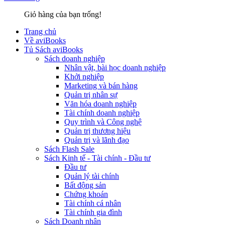
Giỏ hàng của bạn trống!
Trang chủ
Về aviBooks
Tủ Sách aviBooks
Sách doanh nghiệp
Nhân vật, bài học doanh nghiệp
Khởi nghiệp
Marketing và bán hàng
Quản trị nhân sự
Văn hóa doanh nghiệp
Tài chính doanh nghiệp
Quy trình và Công nghệ
Quản trị thương hiệu
Quản trị và lãnh đạo
Sách Flash Sale
Sách Kinh tế - Tài chính - Đầu tư
Đầu tư
Quản lý tài chính
Bất động sản
Chứng khoán
Tài chính cá nhân
Tài chính gia đình
Sách Doanh nhân