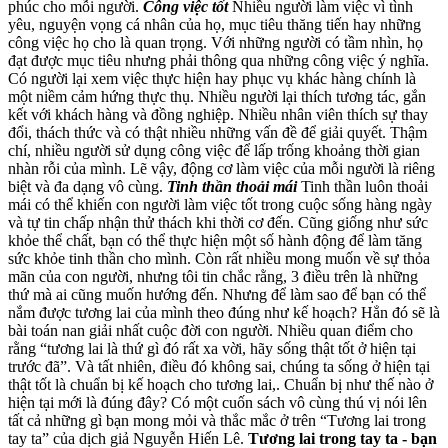
phúc cho mỗi người.
Công việc tốt
Nhiều người làm việc vì tình
yêu, nguyện vọng cá nhân của họ, mục tiêu thăng tiến hay những
công việc họ cho là quan trọng. Với những người có tầm nhìn, họ
đạt được mục tiêu nhưng phải thông qua những công việc ý nghĩa.
Có người lại xem việc thực hiện hay phục vụ khác hàng chính là
một niềm cảm hứng thực thụ. Nhiều người lại thích tương tác, gắn
kết với khách hàng và đồng nghiệp. Nhiều nhân viên thích sự thay
đổi, thách thức và có thật nhiều những vấn đề để giải quyết. Thậm
chí, nhiều người sử dụng công việc để lấp trống khoảng thời gian
nhàn rỗi của mình. Lẽ vậy, động cơ làm việc của mỗi người là riêng
biệt và đa dạng vô cùng.
Tinh thần thoải mái
Tinh thần luôn thoải
mái có thể khiến con người làm việc tốt trong cuộc sống hàng ngày
và tự tin chấp nhận thử thách khi thời cơ đến. Cũng giống như sức
khỏe thể chất, bạn có thể thực hiện một số hành động để làm tăng
sức khỏe tinh thần cho mình. Còn rất nhiều mong muốn về sự thỏa
mãn của con người, nhưng tôi tin chắc rằng, 3 điều trên là những
thứ mà ai cũng muốn hướng đến. Nhưng để làm sao để bạn có thể
nắm được tương lai của mình theo đúng như kế hoạch? Hẳn đó sẽ là
bài toán nan giải nhất cuộc đời con người. Nhiều quan điểm cho
rằng “tương lai là thứ gì đó rất xa vời, hãy sống thật tốt ở hiện tại
trước đã”. Và tất nhiên, điều đó không sai, chúng ta sống ở hiện tại
thật tốt là chuẩn bị kế hoạch cho tương lai,. Chuẩn bị như thế nào ở
hiện tại mới là đúng đây? Có một cuốn sách vô cùng thú vị nói lên
tất cả những gì bạn mong mỏi và thắc mắc ở trên “Tương lai trong
tay ta” của dịch giả Nguyễn Hiến Lê.
Tương lai trong tay ta - bạn