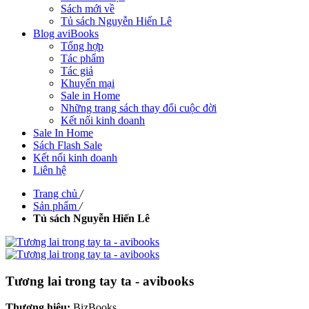
Sách mới về
Tủ sách Nguyễn Hiến Lê
Blog aviBooks
Tổng hợp
Tác phẩm
Tác giả
Khuyến mại
Sale in Home
Những trang sách thay đổi cuộc đời
Kết nối kinh doanh
Sale In Home
Sách Flash Sale
Kết nối kinh doanh
Liên hệ
Trang chủ
/
Sản phẩm
/
Tủ sách Nguyễn Hiến Lê
Tương lai trong tay ta - avibooks
Thương hiệu:
BizBooks