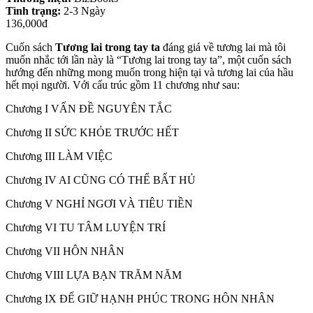
Tình trạng:
2-3 Ngày
136,000đ
Cuốn sách
Tương lai trong tay ta
đáng giá về tương lai mà tôi
muốn nhắc tới lần này là “Tương lai trong tay ta”, một cuốn sách
hướng đến những mong muốn trong hiện tại và tương lai của hầu
hết mọi người. Với cấu trúc gồm 11 chương như sau:
Chương I VẤN ĐỀ NGUYÊN TẮC
Chương II SỨC KHỎE TRƯỚC HẾT
Chương III LÀM VIỆC
Chương IV AI CŨNG CÓ THỂ BẤT HỦ
Chương V NGHỈ NGƠI VÀ TIÊU TIỀN
Chương VI TU TÂM LUYỆN TRÍ
Chương VII HÔN NHÂN
Chương VIII LỰA BẠN TRĂM NĂM
Chương IX ĐỂ GIỮ HẠNH PHÚC TRONG HÔN NHÂN