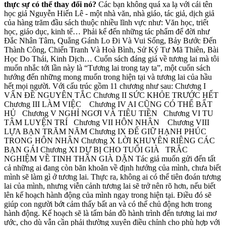
thực sự có thể thay đổi nó?
Các bạn không quá xa lạ với cái tên
học giả Nguyễn Hiến Lê - một nhà văn, nhà giáo, tác giả, dịch giả
của hàng trăm đầu sách thuộc nhiều lĩnh vực như: Văn học, triết
học, giáo dục, kinh tế… Phải kể đến những tác phẩm để đời như
Đắc Nhân Tâm, Quẳng Gánh Lo Đi Và Vui Sống, Bảy Bước Đến
Thành Công, Chiến Tranh Và Hoà Bình, Sử Ký Tư Mã Thiên, Bài
Học Do Thái, Kinh Dịch… Cuốn sách đáng giá về tương lai mà tôi
muốn nhắc tới lần này là “Tương lai trong tay ta”, một cuốn sách
hướng đến những mong muốn trong hiện tại và tương lai của hầu
hết mọi người. Với cấu trúc gồm 11 chương như sau: Chương I
VẤN ĐỀ NGUYÊN TẮC Chương II SỨC KHỎE TRƯỚC HẾT
Chương III LÀM VIỆC Chương IV AI CŨNG CÓ THỂ BẤT
HỦ Chương V NGHỈ NGƠI VÀ TIÊU TIỀN Chương VI TU
TÂM LUYỆN TRÍ Chương VII HÔN NHÂN Chương VIII
LỰA BẠN TRĂM NĂM Chương IX ĐỂ GIỮ HẠNH PHÚC
TRONG HÔN NHÂN Chương X LỜI KHUYÊN RIÊNG CÁC
BẠN GÁI Chương XI DỰ BỊ CHO TUỔI GIÀ TRẮC
NGHIỆM VỀ TINH THẦN GIÀ DẶN Tác giả muốn gửi đến tất
cả những ai đang còn băn khoăn về định hướng của mình, chưa biết
mình sẽ làm gì ở tương lai. Thực ra, không ai có thể tiên đoán tương
lai của mình, nhưng viễn cảnh tương lai sẽ trở nên rõ hơn, nếu biết
lên kế hoạch hành động của mình ngay trong hiện tại. Điều đó sẽ
giúp con người bớt cảm thấy bất an và có thể chủ động hơn trong
hành động. Kế hoạch sẽ là tấm bản đồ hành trình đến tương lai mơ
ước, cho dù vẫn cần phải thường xuyên điều chỉnh cho phù hợp với