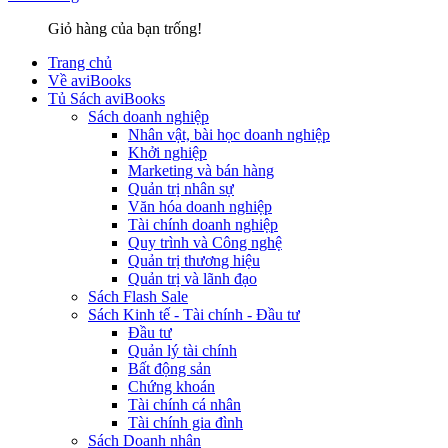
Giỏ hàng của bạn trống!
Trang chủ
Về aviBooks
Tủ Sách aviBooks
Sách doanh nghiệp
Nhân vật, bài học doanh nghiệp
Khởi nghiệp
Marketing và bán hàng
Quản trị nhân sự
Văn hóa doanh nghiệp
Tài chính doanh nghiệp
Quy trình và Công nghệ
Quản trị thương hiệu
Quản trị và lãnh đạo
Sách Flash Sale
Sách Kinh tế - Tài chính - Đầu tư
Đầu tư
Quản lý tài chính
Bất động sản
Chứng khoán
Tài chính cá nhân
Tài chính gia đình
Sách Doanh nhân