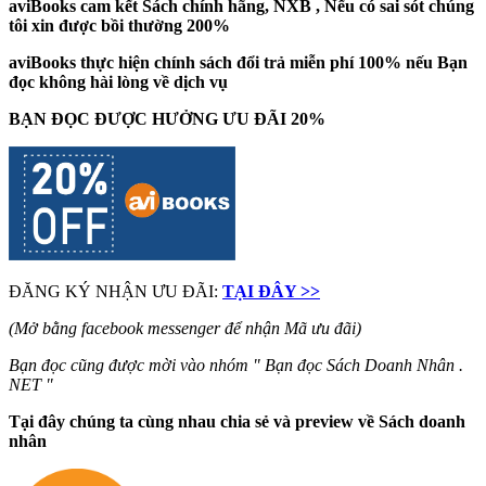
aviBooks cam kết Sách chính hãng, NXB , Nếu có sai sót chúng
tôi xin được bồi thường 200%
aviBooks thực hiện chính sách đổi trả miễn phí 100% nếu Bạn
đọc không hài lòng về dịch vụ
BẠN ĐỌC ĐƯỢC HƯỞNG ƯU ĐÃI 20%
ĐĂNG KÝ NHẬN ƯU ĐÃI:
TẠI ĐÂY >>
(Mở bằng facebook messenger để nhận Mã ưu đãi)
Bạn đọc cũng được mời vào nhóm " Bạn đọc Sách Doanh Nhân .
NET "
Tại đây chúng ta cùng nhau chia sẻ và preview về Sách doanh
nhân