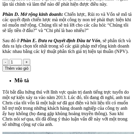
lận tài chính và làm thế nào để phát hiện được điều này.
Phần D. Mở rộng kinh doanh:
Chiến lược, Rủi ro và Vốn sẽ mô tả
các quyết định chiến lược mà một công ty non trẻ phải thực hiện khi
nó muốn mở rộng. Chúng tôi sẽ trả lời cho các câu hỏi: “Chúng tôi
sẽ lấy tiền ở đâu?” và “Chi phí là bao nhiêu?”
Sau đó ở
Phần E. Đưa ra Quyết định Đầu tư Vốn
, sẽ phân tích và
đưa ra lựa chọn tốt nhất trong số các giải pháp mở rộng kinh doanh
khác nhau bằng các kỹ thuật phân tích giá trị hiện tại thuần (NPV).
-
+
Thêm vào giỏ
Mô tả
Tôi bắt đầu hứng thú với lĩnh vực quản trị danh tiếng trực tuyến do
một sự kiện xảy ra vào năm 2013. Lúc đó, tôi đang đi nghỉ, anh trai
Chris của tôi vốn là một luật sư đã gọi điện và hỏi liệu tôi có muốn
hỗ trợ một trong những khách hàng doanh nghiệp của công ty anh
ấy hay không (họ đang gặp khủng hoảng truyền thông). Sau khi
Chris nói sơ qua, tôi đã đồng ý thảo luận vấn đề này với một trong
số những cộng sự của anh.