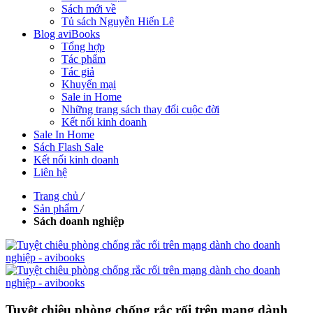
Sách mới về
Tủ sách Nguyễn Hiến Lê
Blog aviBooks
Tổng hợp
Tác phẩm
Tác giả
Khuyến mại
Sale in Home
Những trang sách thay đổi cuộc đời
Kết nối kinh doanh
Sale In Home
Sách Flash Sale
Kết nối kinh doanh
Liên hệ
Trang chủ
/
Sản phẩm
/
Sách doanh nghiệp
Tuyệt chiêu phòng chống rắc rối trên mạng dành