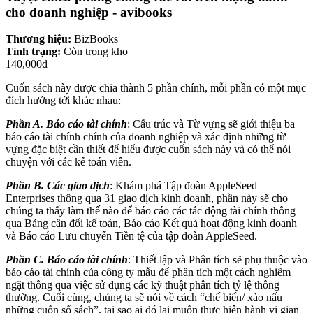
cho doanh nghiệp - avibooks
Thương hiệu:
BizBooks
Tình trạng:
Còn trong kho
140,000đ
Cuốn sách này được chia thành 5 phần chính, mỗi phần có một mục
đích hướng tới khác nhau:
Phần A. Báo cáo tài chính
: Cấu trúc và Từ vựng sẽ giới thiệu ba
báo cáo tài chính chính của doanh nghiệp và xác định những từ
vựng đặc biệt cần thiết để hiểu được cuốn sách này và có thể nói
chuyện với các kế toán viên.
Phần B. Các giao dịch
: Khám phá Tập đoàn AppleSeed
Enterprises thông qua 31 giao dịch kinh doanh, phần này sẽ cho
chúng ta thấy làm thế nào để báo cáo các tác động tài chính thông
qua Bảng cân đối kế toán, Báo cáo Kết quả hoạt động kinh doanh
và Báo cáo Lưu chuyển Tiền tệ của tập đoàn AppleSeed.
Phần C. Báo cáo tài chính
: Thiết lập và Phân tích sẽ phụ thuộc vào
báo cáo tài chính của công ty mẫu để phân tích một cách nghiêm
ngặt thông qua việc sử dụng các kỹ thuật phân tích tỷ lệ thông
thường. Cuối cùng, chúng ta sẽ nói về cách “chế biến/ xào nấu
những cuốn sổ sách”, tại sao ai đó lại muốn thực hiện hành vi gian