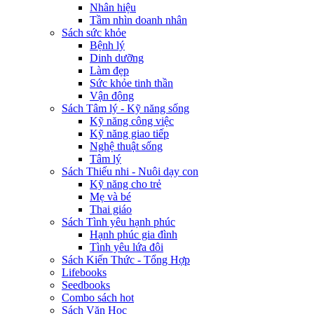
Nhân hiệu
Tầm nhìn doanh nhân
Sách sức khỏe
Bệnh lý
Dinh dưỡng
Làm đẹp
Sức khỏe tinh thần
Vận động
Sách Tâm lý - Kỹ năng sống
Kỹ năng công việc
Kỹ năng giao tiếp
Nghệ thuật sống
Tâm lý
Sách Thiếu nhi - Nuôi dạy con
Kỹ năng cho trẻ
Mẹ và bé
Thai giáo
Sách Tình yêu hạnh phúc
Hạnh phúc gia đình
Tình yêu lứa đôi
Sách Kiến Thức - Tổng Hợp
Lifebooks
Seedbooks
Combo sách hot
Sách Văn Học