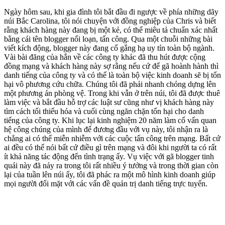
Ngày hôm sau, khi gia đình tôi bắt đầu đi ngược về phía những dãy
núi Bắc Carolina, tôi nói chuyện với đồng nghiệp của Chris và biết
rằng khách hàng này đang bị một kẻ, có thể miêu tả chuẩn xác nhất
bằng cái tên blogger nổi loạn, tấn công. Qua một chuỗi những bài
viết kích động, blogger này đang cố gắng hạ uy tín toàn bộ ngành.
Vài bài đăng của hắn về các công ty khác đã thu hút được cộng
đồng mạng và khách hàng này sợ rằng nếu cứ để gã hoành hành thì
danh tiếng của công ty và có thể là toàn bộ việc kinh doanh sẽ bị tổn
hại vô phương cứu chữa. Chúng tôi đã phải nhanh chóng dựng lên
một phương án phòng vệ. Trong khi vẫn ở trên núi, tôi đã được thuê
làm việc và bắt đầu hỗ trợ các luật sư cũng như vị khách hàng này
tìm cách tối thiểu hóa và cuối cùng ngăn chặn tổn hại cho danh
tiếng của công ty. Khi lục lại kinh nghiệm 20 năm làm cố vấn quan
hệ công chúng của mình để đương đầu với vụ này, tôi nhận ra là
chẳng ai có thể miễn nhiễm với các cuộc tấn công trên mạng. Bất cứ
ai đều có thể nói bất cứ điều gì trên mạng và đôi khi người ta có rất
ít khả năng tác động đến tình trạng ấy. Vụ việc với gã blogger tinh
quái này đã nảy ra trong tôi rất nhiều ý tưởng và trong thời gian còn
lại của tuần lên núi ấy, tôi đã phác ra một mô hình kinh doanh giúp
mọi người đối mặt với các vấn đề quản trị danh tiếng trực tuyến.