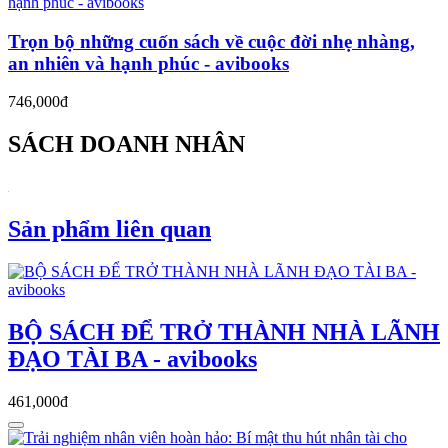
Trọn bộ những cuốn sách về cuộc đời nhẹ nhàng,
an nhiên và hạnh phúc - avibooks
746,000đ
SÁCH DOANH NHÂN
Sản phẩm liên quan
BỘ SÁCH ĐỂ TRỞ THÀNH NHÀ LÃNH
ĐẠO TÀI BA - avibooks
461,000đ