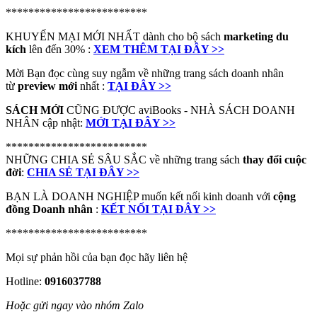
*************************
KHUYẾN MẠI MỚI NHẤT dành cho bộ sách
marketing du
kích
lên đến 30% :
XEM THÊM TẠI ĐÂY >>
Mời Bạn đọc cùng suy ngẫm về những trang sách doanh nhân
từ
preview mới
nhất :
TẠI ĐÂY >>
SÁCH MỚI
CŨNG ĐƯỢC aviBooks - NHÀ SÁCH DOANH
NHÂN cập nhật:
MỚI TẠI ĐÂY >>
*************************
NHỮNG CHIA SẺ SÂU SẮC về những trang sách
thay đổi cuộc
đời
:
CHIA SẺ TẠI ĐÂY >>
BẠN LÀ DOANH NGHIỆP muốn kết nối kinh doanh với
cộng
đồng Doanh nhân
:
KẾT NỐI TẠI ĐÂY >>
*************************
Mọi sự phản hồi của bạn đọc hãy liên hệ
Hotline:
0916037788
Hoặc gửi ngay vào nhóm Zalo