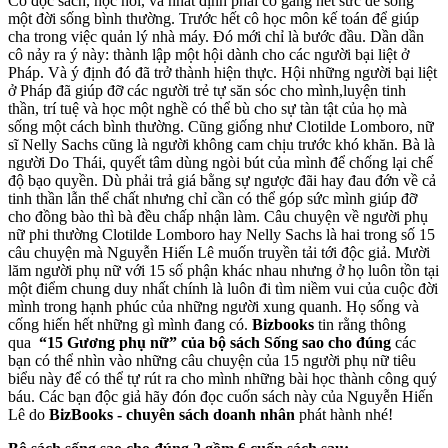
Cô đọc sách, học hỏi, và nhất định phải cố gắng hết sức để sống
một đời sống bình thường. Trước hết cô học môn kế toán để giúp
cha trong việc quản lý nhà máy. Đó mới chỉ là bước đầu. Dần dần
cô nảy ra ý này: thành lập một hội dành cho các người bại liệt ở
Pháp. Và ý định đó đã trở thành hiện thực. Hội những người bại liệt
ở Pháp đã giúp đỡ các người trẻ tự săn sóc cho mình,luyện tinh
thần, trí tuệ và học một nghề có thể bù cho sự tàn tật của họ mà
sống một cách bình thường. Cũng giống như Clotilde Lomboro, nữ
sĩ Nelly Sachs cũng là người không cam chịu trước khó khăn. Bà là
người Do Thái, quyết tâm dùng ngòi bút của mình để chống lại chế
độ bạo quyền. Dù phải trả giá bằng sự ngược đãi hay đau đớn về cả
tinh thần lẫn thể chất nhưng chỉ cần có thể góp sức mình giúp đỡ
cho đồng bào thì bà đều chấp nhận làm. Câu chuyện về người phụ
nữ phi thường Clotilde Lomboro hay Nelly Sachs là hai trong số 15
câu chuyện mà Nguyễn Hiến Lê muốn truyền tải tới độc giả. Mười
lăm người phụ nữ với 15 số phận khác nhau nhưng ở họ luôn tồn tại
một điểm chung duy nhất chính là luôn đi tìm niềm vui của cuộc đời
mình trong hạnh phúc của những người xung quanh. Họ sống và
cống hiến hết những gì mình đang có.
Bizbooks
tin rằng thông
qua
“15 Gương phụ nữ” của bộ sách Sống sao cho đúng
các
bạn có thể nhìn vào những câu chuyện của 15 người phụ nữ tiêu
biểu này để có thể tự rút ra cho mình những bài học thành công quý
báu. Các bạn độc giả hãy đón đọc cuốn sách này của Nguyễn Hiến
Lê do
BizBooks - chuyên sách doanh nhân
phát hành nhé!