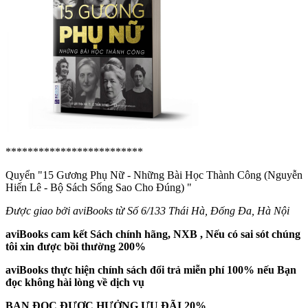
*************************
Quyển "15 Gương Phụ Nữ - Những Bài Học Thành Công (Nguyễn
Hiến Lê - Bộ Sách Sống Sao Cho Đúng)
"
Được giao bởi aviBooks từ Số 6/133 Thái Hà, Đống Đa, Hà Nội
aviBooks cam kết Sách chính hãng, NXB , Nếu có sai sót chúng
tôi xin được bồi thường 200%
aviBooks thực hiện chính sách đổi trả miễn phí 100% nếu Bạn
đọc không hài lòng về dịch vụ
BẠN ĐỌC ĐƯỢC HƯỞNG ƯU ĐÃI 20%