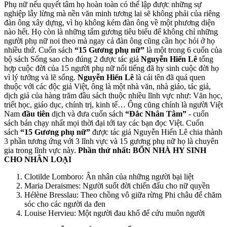
Phụ nữ nếu quyết tâm họ hoàn toàn có thể lập được những sự
nghiệp lẫy lừng mà nền văn minh tương lai sẽ không phải của riêng
đàn ông xây dựng, vì họ không kém đàn ông về một phương diện
nào hết. Họ còn là những tấm gương tiêu biểu để không chỉ những
người phụ nữ noi theo mà ngay cả đàn ông cũng cần học hỏi ở họ
nhiều thứ. Cuốn sách
“15 Gương phụ nữ”
là một trong 6 cuốn của
bộ sách Sống sao cho đúng 2 được tác giả
Nguyễn Hiến Lê
tổng
hợp cuộc đời của 15 người phụ nữ nổi tiếng đã hy sinh cuộc đời họ
vì lý tưởng và lẽ sống.
Nguyễn Hiến Lê
là cái tên đã quá quen
thuộc với các độc giả Việt, ông là một nhà văn, nhà giáo, tác giả,
dịch giả của hàng trăm đầu sách thuộc nhiều lĩnh vực như: Văn học,
triết học, giáo dục, chính trị, kinh tế… Ông cũng chính là người Việt
Nam
đầu tiên
dịch và đưa cuốn sách
“Đắc Nhân Tâm”
- cuốn
sách bán chạy nhất mọi thời đại tới tay các bạn đọc Việt. Cuốn
sách
“15 Gương phụ nữ”
được tác giả Nguyễn Hiến Lê chia thành
3 phần tương ứng với 3 lĩnh vực và 15 gương phụ nữ họ là chuyên
gia trong lĩnh vực này.
Phần thứ nhất: BỐN NHÀ HY SINH
CHO NHÂN LOẠI
Clotilde Lomboro: Ân nhân của những người bại liệt
Maria Deraismes: Người suốt đời chiến đấu cho nữ quyền
Hélène Bresslau: Theo chồng vô giữa rừng Phi châu để chăm
sóc cho các người da đen
Louise Hervieu: Một người đau khổ để cứu muôn người