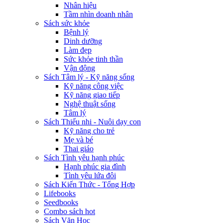
Nhân hiệu
Tầm nhìn doanh nhân
Sách sức khỏe
Bệnh lý
Dinh dưỡng
Làm đẹp
Sức khỏe tinh thần
Vận động
Sách Tâm lý - Kỹ năng sống
Kỹ năng công việc
Kỹ năng giao tiếp
Nghệ thuật sống
Tâm lý
Sách Thiếu nhi - Nuôi dạy con
Kỹ năng cho trẻ
Mẹ và bé
Thai giáo
Sách Tình yêu hạnh phúc
Hạnh phúc gia đình
Tình yêu lứa đôi
Sách Kiến Thức - Tổng Hợp
Lifebooks
Seedbooks
Combo sách hot
Sách Văn Học