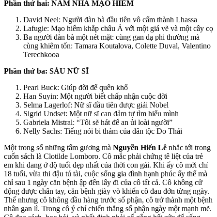
Phần thứ hai: NĂM NHÀ MẠO HIỂM
David Neel: Người đàn bà đầu tiên vô cấm thành Lhassa
Lafugie: Mạo hiểm khắp châu Á với một giá vẽ và một cây cọ
Ba người đàn bà một nét mặt: cùng gan dạ phi thường mà
cùng khiêm tốn: Tamara Koutalova, Colette Duval, Valentino
Terechkooa
Phần thứ ba: SÁU NỮ SĨ
Pearl Buck: Giúp đời để quên khổ
Han Suyin: Một người biết chấp nhận cuộc đời
Selma Lagerlof: Nữ sĩ đầu tiên được giải Nobel
Sigrid Undset: Một nữ sĩ can đảm tự tìm hiểu mình
Gabriela Mistral: “Tôi sẽ hát để an ủi loài người”
Nelly Sachs: Tiếng nói bi thảm của dân tộc Do Thái
Một trong số những tấm gương mà
Nguyễn Hiến Lê
nhắc tới trong
cuốn sách là Clotilde Lomboro. Cô mắc phải chứng tê liệt của trẻ
em khi đang ở độ tuổi đẹp nhất của thời con gái. Khi ấy cô mới chỉ
18 tuổi, vừa thi đậu tú tài, cuộc sống gia đình hạnh phúc ấy thế mà
chỉ sau 1 ngày căn bệnh ập đến lấy đi của cô tất cả. Cô không cử
động được chân tay, căn bệnh giày vò khiến cô đau đớn từng ngày.
Thế nhưng cô không đầu hàng trước số phận, cô trở thành một bệnh
nhân gan lì. Trong cô ý chí chiến thắng số phận ngày một mạnh mẽ.