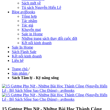
Sách mới về
Tủ sách Nguyễn Hiến Lê
Blog aviBooks
Tổng hợp
Tác phẩm
Tác giả
Khuyến mại
Sale in Home
Những trang sách thay đổi cuộc đời
Kết nối kinh doanh
Sale In Home
Sách Flash Sale
Kết nối kinh doanh
Liên hệ
Trang chủ
/
Sản phẩm
/
Sách Tâm lý - Kỹ năng sống
15 Gương Phụ Nữ - Những Bài Học Thành Công