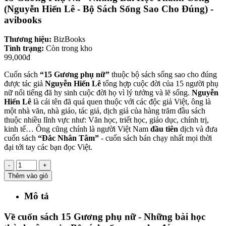
(Nguyễn Hiến Lê - Bộ Sách Sống Sao Cho Đúng) -
avibooks
Thương hiệu:
BizBooks
Tình trạng:
Còn trong kho
99,000đ
Cuốn sách
“15 Gương phụ nữ”
thuộc bộ sách sống sao cho đúng
được tác giả
Nguyễn Hiến Lê
tổng hợp cuộc đời của 15 người phụ
nữ nổi tiếng đã hy sinh cuộc đời họ vì lý tưởng và lẽ sống.
Nguyễn
Hiến Lê
là cái tên đã quá quen thuộc với các độc giả Việt, ông là
một nhà văn, nhà giáo, tác giả, dịch giả của hàng trăm đầu sách
thuộc nhiều lĩnh vực như: Văn học, triết học, giáo dục, chính trị,
kinh tế… Ông cũng chính là người Việt Nam
đầu tiên
dịch và đưa
cuốn sách
“Đắc Nhân Tâm”
- cuốn sách bán chạy nhất mọi thời
đại tới tay các bạn đọc Việt.
-
+
Thêm vào giỏ
Mô tả
Về cuốn sách 15 Gương phụ nữ - Những bài học