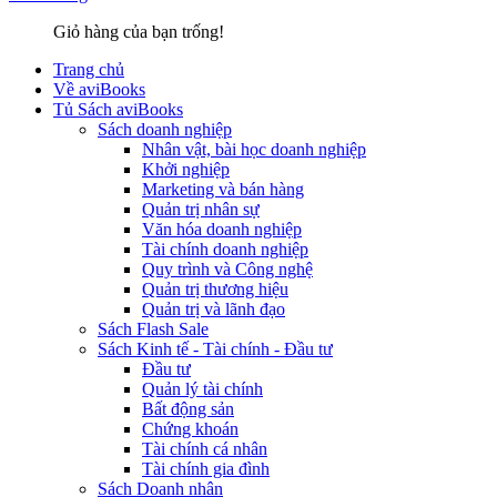
Giỏ hàng của bạn trống!
Trang chủ
Về aviBooks
Tủ Sách aviBooks
Sách doanh nghiệp
Nhân vật, bài học doanh nghiệp
Khởi nghiệp
Marketing và bán hàng
Quản trị nhân sự
Văn hóa doanh nghiệp
Tài chính doanh nghiệp
Quy trình và Công nghệ
Quản trị thương hiệu
Quản trị và lãnh đạo
Sách Flash Sale
Sách Kinh tế - Tài chính - Đầu tư
Đầu tư
Quản lý tài chính
Bất động sản
Chứng khoán
Tài chính cá nhân
Tài chính gia đình
Sách Doanh nhân