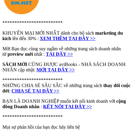
*************************
KHUYẾN MẠI MỚI NHẤT dành cho bộ sách
marketing du
kích
lên đến 30% :
XEM THÊM TẠI ĐÂY >>
Mời Bạn đọc cùng suy ngẫm về những trang sách doanh nhân
từ
preview mới
nhất :
TẠI ĐÂY >>
SÁCH MỚI
CŨNG ĐƯỢC aviBooks - NHÀ SÁCH DOANH
NHÂN cập nhật:
MỚI TẠI ĐÂY >>
*************************
NHỮNG CHIA SẺ SÂU SẮC về những trang sách
thay đổi cuộc
đời
:
CHIA SẺ TẠI ĐÂY >>
BẠN LÀ DOANH NGHIỆP muốn kết nối kinh doanh với
cộng
đồng Doanh nhân
:
KẾT NỐI TẠI ĐÂY >>
*************************
Mọi sự phản hồi của bạn đọc hãy liên hệ