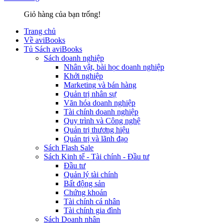
Giỏ hàng của bạn trống!
Trang chủ
Về aviBooks
Tủ Sách aviBooks
Sách doanh nghiệp
Nhân vật, bài học doanh nghiệp
Khởi nghiệp
Marketing và bán hàng
Quản trị nhân sự
Văn hóa doanh nghiệp
Tài chính doanh nghiệp
Quy trình và Công nghệ
Quản trị thương hiệu
Quản trị và lãnh đạo
Sách Flash Sale
Sách Kinh tế - Tài chính - Đầu tư
Đầu tư
Quản lý tài chính
Bất động sản
Chứng khoán
Tài chính cá nhân
Tài chính gia đình
Sách Doanh nhân