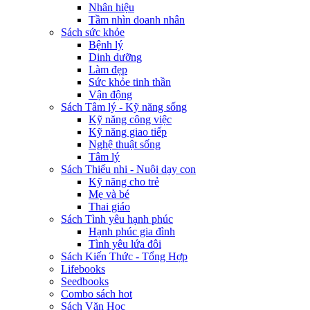
Nhân hiệu
Tầm nhìn doanh nhân
Sách sức khỏe
Bệnh lý
Dinh dưỡng
Làm đẹp
Sức khỏe tinh thần
Vận động
Sách Tâm lý - Kỹ năng sống
Kỹ năng công việc
Kỹ năng giao tiếp
Nghệ thuật sống
Tâm lý
Sách Thiếu nhi - Nuôi dạy con
Kỹ năng cho trẻ
Mẹ và bé
Thai giáo
Sách Tình yêu hạnh phúc
Hạnh phúc gia đình
Tình yêu lứa đôi
Sách Kiến Thức - Tổng Hợp
Lifebooks
Seedbooks
Combo sách hot
Sách Văn Học