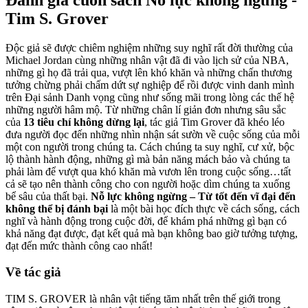
Tim S. Grover
Độc giả sẽ được chiêm nghiệm những suy nghĩ rất đời thường của
Michael Jordan cùng những nhân vật đã đi vào lịch sử của NBA,
những gì họ đã trải qua, vượt lên khó khăn và những chấn thương
tưởng chừng phải chấm dứt sự nghiệp để rồi được vinh danh mình
trên Đại sảnh Danh vọng cũng như sống mãi trong lòng các thế hệ
những người hâm mộ. Từ những chân lí giản đơn nhưng sâu sắc
của
13 tiêu chí không
dừng lại
, tác giả Tim Grover đã khéo léo
đưa người đọc đến những nhìn nhận sát sườn về cuộc sống của mỗi
một con người trong chúng ta. Cách chúng ta suy nghĩ, cư xử, bộc
lộ thành hành động, những gì mà bản năng mách bảo và chúng ta
phải làm để vượt qua khó khăn mà vươn lên trong cuộc sống…tất
cả sẽ tạo nên thành công cho con người hoặc dìm chúng ta xuống
bể sâu của thất bại.
Nỗ lực không ngừng – Từ tốt đến vĩ đại đến
không thể bị đánh bại
là một bài học đích thực về cách sống, cách
nghĩ và hành động trong cuộc đời, để khám phá những gì bạn có
khả năng đạt được, đạt kết quả mà bạn không bao giờ tưởng tượng,
đạt đến mức thành công cao nhất!
Về tác giả
TIM S. GROVER là nhân vật tiếng tăm nhất trên thế giới trong