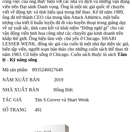
công việc của ông thực hiện với các nhà vô địch và những vận động
viên trên Đại sảnh Danh vọng. Ông là một tác giả quốc tế chuyên
viết về động lực và tính hiệu quả trong thể thao. Kể từ năm 1989,
ông đã trở thành CEO của trung tâm Attack Athletics, một biểu
tượng của triết lí huấn luyện đã đi vào huyền thoại trong giảng dạy
về sự xuất sắc, tính cam kết và khái niệm “Đừng nghĩ gì” cho các
vận động viên tinh hoa cũng như các chuyên gia kinh doanh trên
khắp thế giới. Ông hiện làm việc chủ yếu ở Chicago. SHARI
LESSER WENK, đồng tác giả của cuốn là một nhà đại diện tác giả,
biên tập viên, người soạn bản thảo cho những cuốn sách thể thao từ
năm 1983. Cô hiện sống ở Chicago. Cuốn sách thuộc tủ sách
Tâm
lý - Kỹ năng sống
Mã sản phẩm 8935246927649
NĂM XUẤT BẢN 2019
NHÀ XUẤT BẢN Hồng Đức
TÁC GIẢ Tim S.Grover và Shari Wenk
SỐ TRANG 491