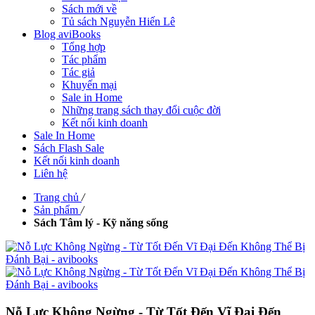
Sách mới về
Tủ sách Nguyễn Hiến Lê
Blog aviBooks
Tổng hợp
Tác phẩm
Tác giả
Khuyến mại
Sale in Home
Những trang sách thay đổi cuộc đời
Kết nối kinh doanh
Sale In Home
Sách Flash Sale
Kết nối kinh doanh
Liên hệ
Trang chủ
/
Sản phẩm
/
Sách Tâm lý - Kỹ năng sống
Nỗ Lực Không Ngừng - Từ Tốt Đến Vĩ Đại Đến