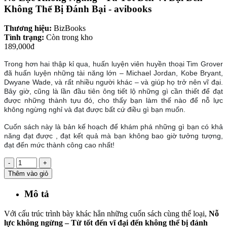
Không Thể Bị Đánh Bại - avibooks
Thương hiệu:
BizBooks
Tình trạng:
Còn trong kho
189,000đ
Trong hơn hai thập kỉ qua, huấn luyện viên huyền thoại Tim Grover
đã huấn luyện những tài năng lớn – Michael Jordan, Kobe Bryant,
Dwyane Wade, và rất nhiều người khác – và giúp họ trở nên vĩ đại.
Bây giờ, cũng là lần đầu tiên ông tiết lộ những gì cần thiết để đạt
được những thành tựu đó, cho thấy bạn làm thế nào để nỗ lực
không ngừng nghỉ và đạt được bất cứ điều gì bạn muốn.
Cuốn sách này là bản kế hoạch để khám phá những gì bạn có khả
năng đạt được , đạt kết quả mà bạn không bao giờ tưởng tượng,
đạt đến mức thành công cao nhất!
-
+
Thêm vào giỏ
Mô tả
Với cấu trúc trình bày khác hẳn những cuốn sách cùng thể loại,
Nỗ
lực không ngừng – Từ tốt đến vĩ đại đến không thể bị đánh