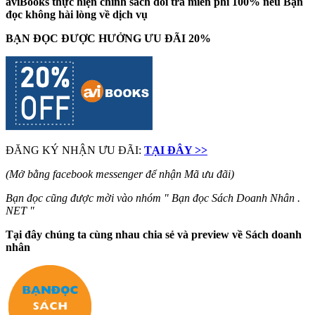
aviBooks thực hiện chính sách đổi trả miễn phí 100% nếu Bạn
đọc không hài lòng về dịch vụ
BẠN ĐỌC ĐƯỢC HƯỞNG ƯU ĐÃI 20%
ĐĂNG KÝ NHẬN ƯU ĐÃI:
TẠI ĐÂY >>
(Mở bằng facebook messenger để nhận Mã ưu đãi)
Bạn đọc cũng được mời vào nhóm " Bạn đọc Sách Doanh Nhân .
NET "
Tại đây chúng ta cùng nhau chia sẻ và preview về Sách doanh
nhân