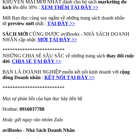
KHUYẾN MẠI MỚI NHẤT dành cho bộ sách
marketing du
kích
lên đến 30% :
XEM THÊM TẠI ĐÂY >>
Mời Bạn đọc cùng suy ngẫm về những trang sách doanh nhân
từ
preview mới
nhất :
TẠI ĐÂY >>
SÁCH MỚI
CŨNG ĐƯỢC aviBooks - NHÀ SÁCH DOANH
NHÂN cập nhật:
MỚI TẠI ĐÂY >>
*************************
NHỮNG CHIA SẺ SÂU SẮC về những trang sách
thay đổi cuộc
đời
:
CHIA SẺ TẠI ĐÂY >>
BẠN LÀ DOANH NGHIỆP muốn kết nối kinh doanh với
cộng
đồng Doanh nhân
:
KẾT NỐI TẠI ĐÂY >>
*************************
Mọi sự phản hồi của bạn đọc hãy liên hệ
Hotline:
0916037788
Hoặc gửi ngay vào nhóm Zalo
aviBooks - Nhà Sách Doanh Nhân