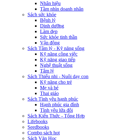
Nhân hiệu
Tầm nhìn doanh nhân
Sách sức khỏe
Bệnh lý
Dinh dưỡng
Làm đẹp
Sức khỏe tinh thần
Vận động
Sách Tâm lý - Kỹ năng sống
Kỹ năng công việc
Kỹ năng giao tiếp
Nghệ thuật sống
Tâm lý
Sách Thiếu nhi - Nuôi dạy con
Kỹ năng cho trẻ
Mẹ và bé
Thai giáo
Sách Tình yêu hạnh phúc
Hạnh phúc gia đình
Tình yêu lứa đôi
Sách Kiến Thức - Tổng Hợp
Lifebooks
Seedbooks
Combo sách hot
Sách Văn Học