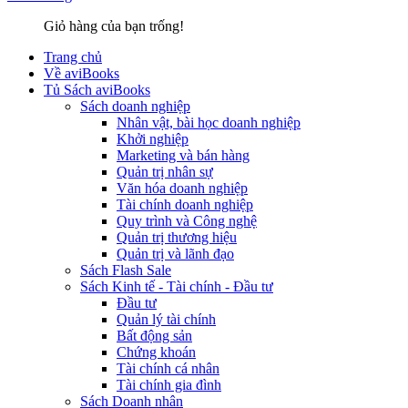
Giỏ hàng của bạn trống!
Trang chủ
Về aviBooks
Tủ Sách aviBooks
Sách doanh nghiệp
Nhân vật, bài học doanh nghiệp
Khởi nghiệp
Marketing và bán hàng
Quản trị nhân sự
Văn hóa doanh nghiệp
Tài chính doanh nghiệp
Quy trình và Công nghệ
Quản trị thương hiệu
Quản trị và lãnh đạo
Sách Flash Sale
Sách Kinh tế - Tài chính - Đầu tư
Đầu tư
Quản lý tài chính
Bất động sản
Chứng khoán
Tài chính cá nhân
Tài chính gia đình
Sách Doanh nhân