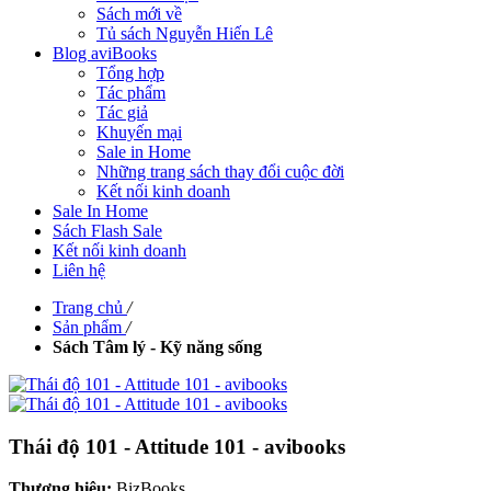
Sách mới về
Tủ sách Nguyễn Hiến Lê
Blog aviBooks
Tổng hợp
Tác phẩm
Tác giả
Khuyến mại
Sale in Home
Những trang sách thay đổi cuộc đời
Kết nối kinh doanh
Sale In Home
Sách Flash Sale
Kết nối kinh doanh
Liên hệ
Trang chủ
/
Sản phẩm
/
Sách Tâm lý - Kỹ năng sống
Thái độ 101 - Attitude 101 - avibooks
Thương hiệu:
BizBooks