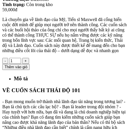
Tình trạng:
Còn trong kho
59,000đ
Là chuyên gia về lãnh đạo của Mỹ, Tiến sĩ Maxwell đã cống hiến
cuộc đời mình để giúp mọi người trở nên thành công. Các cuốn sách
và các buổi hội thảo của ông chỉ cho mọi người thấy bất kỳ ai cũng
có thể thành công THỰC SỰ nếu họ nắm vững được các kỹ năng
trong bốn lĩnh vực sau: Các mối quan hệ, Trang bị kiến thức, Thái
độ và Lãnh đạo. Cuốn sách này được thiết kế để mang đến cho bạn
những điều cốt lõi của thái độ – dưới dạng dễ đọc và nhanh gọn
-
+
Thêm vào giỏ
Mô tả
VỀ CUỐN SÁCH THÁI ĐỘ 101
- Bạn mong muốn trở thành nhà lãnh đạo tài năng trong tương lai? -
Bạn là chủ tịch các câu lạc bộ? - Bạn là leader trong đội nhóm ? -
Hay tuyệt vời hơn nữa, bạn đã và đang là chủ doanh nghiệp hiện tại
của chính bạn? Bạn có đang tìm kiếm những cuốn sách giúp bạn
nâng cao được khả năng lãnh đạo của bản thân? Nếu có thì bộ sách
“Những điều nhà lãnh đạo cần biết” chính là cẩm nang hữu ích