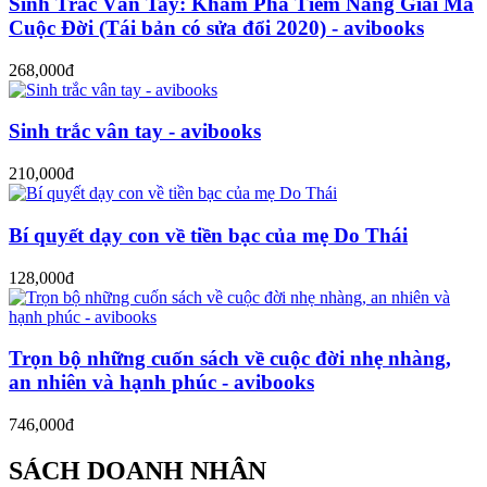
Sinh Trắc Vân Tay: Khám Phá Tiềm Năng Giải Mã
Cuộc Đời (Tái bản có sửa đổi 2020) - avibooks
268,000đ
Sinh trắc vân tay - avibooks
210,000đ
Bí quyết dạy con về tiền bạc của mẹ Do Thái
128,000đ
Trọn bộ những cuốn sách về cuộc đời nhẹ nhàng,
an nhiên và hạnh phúc - avibooks
746,000đ
SÁCH DOANH NHÂN