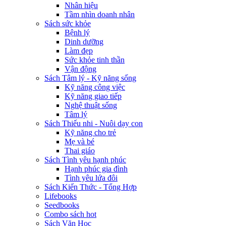
Nhân hiệu
Tầm nhìn doanh nhân
Sách sức khỏe
Bệnh lý
Dinh dưỡng
Làm đẹp
Sức khỏe tinh thần
Vận động
Sách Tâm lý - Kỹ năng sống
Kỹ năng công việc
Kỹ năng giao tiếp
Nghệ thuật sống
Tâm lý
Sách Thiếu nhi - Nuôi dạy con
Kỹ năng cho trẻ
Mẹ và bé
Thai giáo
Sách Tình yêu hạnh phúc
Hạnh phúc gia đình
Tình yêu lứa đôi
Sách Kiến Thức - Tổng Hợp
Lifebooks
Seedbooks
Combo sách hot
Sách Văn Học