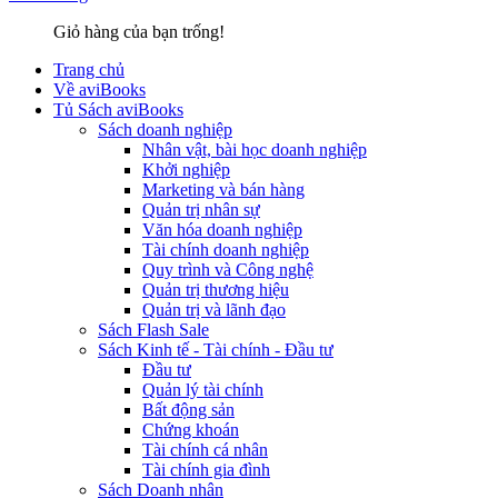
Giỏ hàng của bạn trống!
Trang chủ
Về aviBooks
Tủ Sách aviBooks
Sách doanh nghiệp
Nhân vật, bài học doanh nghiệp
Khởi nghiệp
Marketing và bán hàng
Quản trị nhân sự
Văn hóa doanh nghiệp
Tài chính doanh nghiệp
Quy trình và Công nghệ
Quản trị thương hiệu
Quản trị và lãnh đạo
Sách Flash Sale
Sách Kinh tế - Tài chính - Đầu tư
Đầu tư
Quản lý tài chính
Bất động sản
Chứng khoán
Tài chính cá nhân
Tài chính gia đình
Sách Doanh nhân