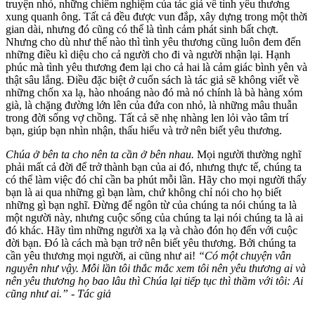
truyện nhỏ, những chiêm nghiệm của tác giả về tình yêu thương
xung quanh ông. Tất cả đều được vun đắp, xây dựng trong một thời
gian dài, nhưng đó cũng có thể là tình cảm phát sinh bất chợt.
Nhưng cho dù như thế nào thì tình yêu thương cũng luôn đem đến
những điều kì diệu cho cả người cho đi và người nhận lại. Hạnh
phúc mà tình yêu thương đem lại cho cả hai là cảm giác bình yên và
thật sâu lắng. Điều đặc biệt ở cuốn sách là tác giả sẽ không viết về
những chốn xa lạ, hào nhoáng nào đó mà nó chính là bà hàng xóm
già, là chặng đường lớn lên của đứa con nhỏ, là những mâu thuẫn
trong đời sống vợ chồng. Tất cả sẽ nhẹ nhàng len lỏi vào tâm trí
bạn, giúp bạn nhìn nhận, thấu hiểu và trở nên biết yêu thương.
Chúa ở bên ta cho nên ta cần ở bên nhau.
Mọi người thường nghĩ
phải mất cả đời để trở thành bạn của ai đó, nhưng thực tế, chúng ta
có thể làm việc đó chỉ cần ba phút mỗi lần. Hãy cho mọi người thấy
bạn là ai qua những gì bạn làm, chứ không chỉ nói cho họ biết
những gì bạn nghĩ. Đừng để ngôn từ của chúng ta nói chúng ta là
một người này, nhưng cuộc sống của chúng ta lại nói chúng ta là ai
đó khác. Hãy tìm những người xa lạ và chào đón họ đến với cuộc
đời bạn. Đó là cách mà bạn trở nên biết yêu thương. Bởi chúng ta
cần yêu thương mọi người, ai cũng như ai!
“Có một chuyện vẫn
nguyên như vậy. Mỗi lần tôi thắc mắc xem tôi nên yêu thương ai và
nên yêu thương họ bao lâu thì Chúa lại tiếp tục thì thầm với tôi: Ai
cũng như ai.” - Tác giả