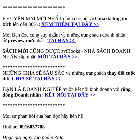
*************************
KHUYẾN MẠI MỚI NHẤT dành cho bộ sách
marketing du
kích
lên đến 30% :
XEM THÊM TẠI ĐÂY >>
Mời Bạn đọc cùng suy ngẫm về những trang sách doanh nhân
từ
preview mới
nhất :
TẠI ĐÂY >>
SÁCH MỚI
CŨNG ĐƯỢC aviBooks - NHÀ SÁCH DOANH
NHÂN cập nhật:
MỚI TẠI ĐÂY >>
*************************
NHỮNG CHIA SẺ SÂU SẮC về những trang sách
thay đổi cuộc
đời
:
CHIA SẺ TẠI ĐÂY >>
BẠN LÀ DOANH NGHIỆP muốn kết nối kinh doanh với
cộng
đồng Doanh nhân
:
KẾT NỐI TẠI ĐÂY >>
*************************
Mọi sự phản hồi của bạn đọc hãy liên hệ
Hotline:
0916037788
Hoặc gửi ngay vào nhóm Zalo