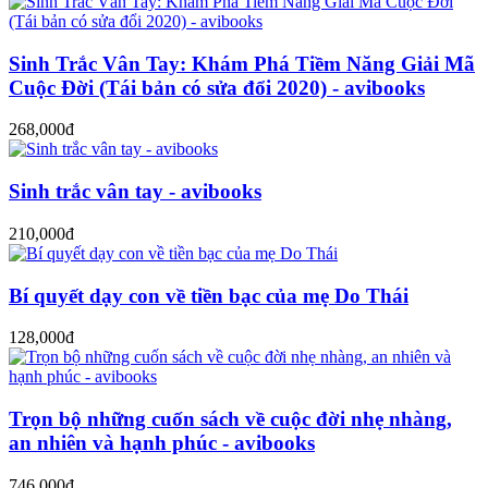
Sinh Trắc Vân Tay: Khám Phá Tiềm Năng Giải Mã
Cuộc Đời (Tái bản có sửa đổi 2020) - avibooks
268,000đ
Sinh trắc vân tay - avibooks
210,000đ
Bí quyết dạy con về tiền bạc của mẹ Do Thái
128,000đ
Trọn bộ những cuốn sách về cuộc đời nhẹ nhàng,
an nhiên và hạnh phúc - avibooks
746,000đ