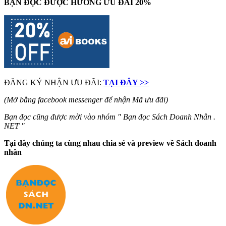
BẠN ĐỌC ĐƯỢC HƯỞNG ƯU ĐÃI 20%
ĐĂNG KÝ NHẬN ƯU ĐÃI:
TẠI ĐÂY >>
(Mở bằng facebook messenger để nhận Mã ưu đãi)
Bạn đọc cũng được mời vào nhóm " Bạn đọc Sách Doanh Nhân .
NET "
Tại đây chúng ta cùng nhau chia sẻ và preview về Sách doanh
nhân