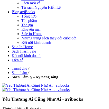
Sách mới về
Tủ sách Nguyễn Hiến Lê
Blog aviBooks
Tổng hợp
Tác phẩm
Tác giả
Khuyến mại
Sale in Home
Những trang sách thay đổi cuộc đời
Kết nối kinh doanh
Sale In Home
Sách Flash Sale
Kết nối kinh doanh
Liên hệ
Trang chủ
/
Sản phẩm
/
Sách Tâm lý - Kỹ năng sống
Yêu Thương Ai Cũng Như Ai - avibooks
Thương hiệu:
BizBooks